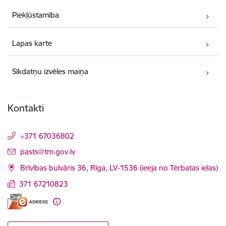
Piekļūstamība
Lapas karte
Sīkdatņu izvēles maiņa
Kontakti
+371 67036802
E-pasts:
pasts@tm.gov.lv
Brīvības bulvāris 36, Rīga, LV-1536 (ieeja no Tērbatas ielas)
371 67210823