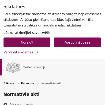
Pāriet uz lapas saturu
Sīkdatnes
Spied
lai meklētu
Enter
Lai šī tīmekļvietne darbotos, tā izmanto obligāti nepieciešamās
sīkdatnes. Ar Jūsu piekrišanu papildus šajā vietnē var tikt
izmantotas statistikas un sociālo mediju sīkdatnes.
Lūdzu, atzīmējiet savu izvēli:
Noraidīt
Apstiprināt visas
Pārvaldīt sīkdatnes
Sākums
Par mums
Normatīvie akti
Normatīvie akti
Atskaņot tekstu