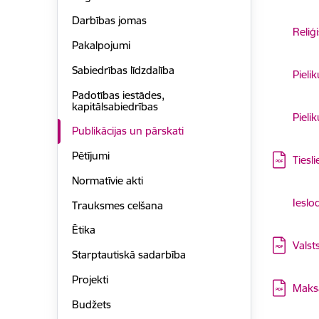
Darbības jomas
Lejupielā
Reliģ
Pakalpojumi
Sabiedrības līdzdalība
Lejupielā
Pieli
Padotības iestādes,
kapitālsabiedrības
Lejupielā
Pieli
Publikācijas un pārskati
Pētījumi
Lejupielā
Tiesl
Normatīvie akti
Lejupielā
Ieslo
Trauksmes celšana
Ētika
Lejupielā
Valst
Starptautiskā sadarbība
Projekti
Lejupielā
Maksā
Budžets