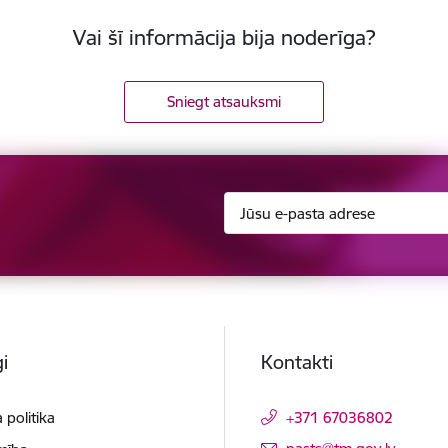
Vai šī informācija bija noderīga?
Sniegt atsauksmi
i
Kontakti
 politika
+371 67036802
E-pasts: