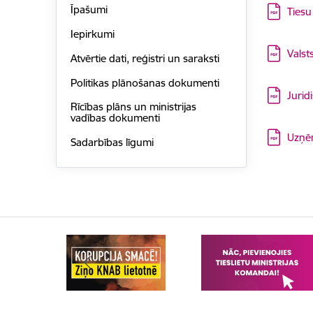
Lejupielā
Īpašumi
Tiesu
Iepirkumi
Lejupielā
Valst
Atvērtie dati, reģistri un saraksti
Politikas plānošanas dokumenti
Lejupielā
Jurid
Rīcības plāns un ministrijas
vadības dokumenti
Lejupielā
Uzņēm
Sadarbības līgumi