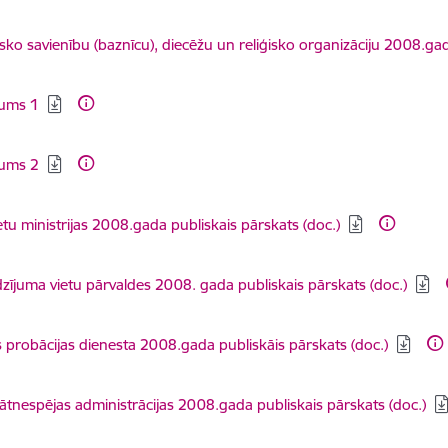
dēt:
isko savienību (baznīcu), diecēžu un reliģisko organizāciju 2008.ga
dēt:
kums 1
dēt:
kums 2
dēt:
ietu ministrijas 2008.gada publiskais pārskats (doc.)
dēt:
dzījuma vietu pārvaldes 2008. gada publiskais pārskats (doc.)
dēt:
s probācijas dienesta 2008.gada publiskāis pārskats (doc.)
dēt:
tnespējas administrācijas 2008.gada publiskais pārskats (doc.)