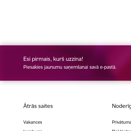
Esi pirmais, kurš uzzina!
Piesakies jaunumu saņemšanai savā e-pastā.
Kājene
Ātrās saites
Noderīg
Vakances
Privātuma