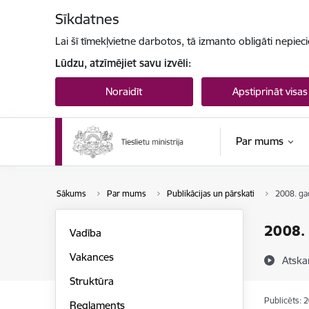
Pāriet uz lapas saturu
Sīkdatnes
Lai šī tīmekļvietne darbotos, tā izmanto obligāti nepiec
Lūdzu, atzīmējiet savu izvēli:
Noraidīt
Apstiprināt visas
Par mums
Sākums
Par mums
Publikācijas un pārskati
2008. gad
2008. 
Vadība
Vakances
Atska
Struktūra
Publicēts: 
Reglaments