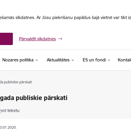
iešamās sīkdatnes. Ar Jūsu piekrišanu papildus šajā vietnē var tikt i
Pārvaldīt sīkdatnes
Nozares politika
Aktualitātes
ES un fondi
Kontak
a publiskie pārskati
gada publiskie pārskati
ņot tekstu
20.01.2020.