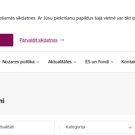
iešamās sīkdatnes. Ar Jūsu piekrišanu papildus šajā vietnē var tikt i
Pārvaldīt sīkdatnes
Nozares politika
Aktualitātes
ES un fondi
Kontak
mi
ualitāti
Kategorija