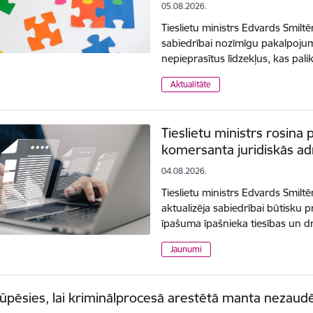
05.08.2026.
Tieslietu ministrs Edvards Smilt
sabiedrībai nozīmīgu pakalpojum
nepieprasītus līdzekļus, kas pal
Aktualitāte
Tieslietu ministrs rosina 
komersanta juridiskās ad
04.08.2026.
Tieslietu ministrs Edvards Smilt
aktualizēja sabiedrībai būtisku
īpašuma īpašnieka tiesības un 
Jaunumi
rūpēsies, lai kriminālprocesā arestētā manta nezaud