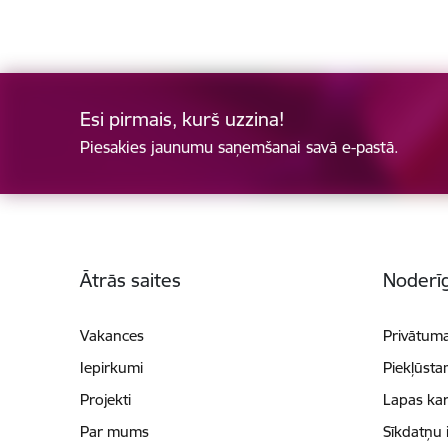
Esi pirmais, kurš uzzina!
Piesakies jaunumu saņemšanai savā e-pastā.
Kājene
Ātrās saites
Noderīg
Vakances
Privātuma
Iepirkumi
Piekļūsta
Projekti
Lapas kar
Par mums
Sīkdatņu 