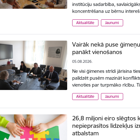
institūciju sadarbība, savlaicīg
koncentrēšana uz bērnu intereš
Aktualitāte
Jaunumi
Vairāk nekā puse ģimeņu 
panākt vienošanos
05.08.2026.
Ne visi ģimenes strīdi jārisina ti
palīdzēt pusēm mazināt konflikt
vienoties par turpmāko rīcību. T
Aktualitāte
Jaunumi
26,8 miljoni eiro slēgtos
nepieprasītos līdzekļus 
atbalstam