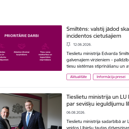
Smiltēns: valstij jādod s
incidentos cietušajiem
12.06.2026.
Tieslietu ministrija Edvarda Smi
galvenajiem virzieniem – palīdzī
tiesu sistēmas stiprināšanu un a
Aktualitāte
Informācija presei
Tieslietu ministrija un LU
par sevišķu ieguldījumu lī
06.08.2026.
Tieslietu ministrija sadarbībā ar 
veidos Lībiešu tautas dzīvesziņas