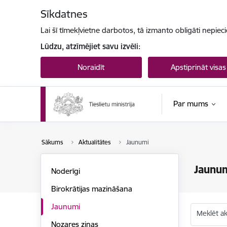
Pāriet uz lapas saturu
Sīkdatnes
Lai šī tīmekļvietne darbotos, tā izmanto obligāti nepiec
Lūdzu, atzīmējiet savu izvēli:
Noraidīt
Apstiprināt visas
Par mums
Sākums
Aktualitātes
Jaunumi
Jaunu
Noderīgi
Birokrātijas mazināšana
Jaunumi
Meklēt akt
Nozares ziņas