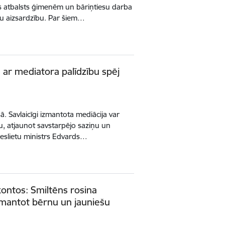
āks atbalsts ģimenēm un bāriņtiesu darba
u aizsardzību. Par šiem…
ar mediatora palīdzību spēj
esā. Savlaicīgi izmantota mediācija var
u, atjaunot savstarpējo saziņu un
ieslietu ministrs Edvards…
 kontos: Smiltēns rosina
izmantot bērnu un jauniešu