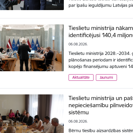
par īpašu ieguldījumu Latvijas p
Tieslietu ministrija nāk
identificējusi 140,4 miljon
06.08.2026.
Tieslietu ministrija 2028.–2034
plānošanas periodam ir identificē
kopējo finansējumu aptuveni 1
Aktualitāte
Jaunumi
Tieslietu ministrija un pa
nepieciešamību pilnveidot
sistēmu
06.08.2026.
Bērnu tiesību aizsardzības sistē