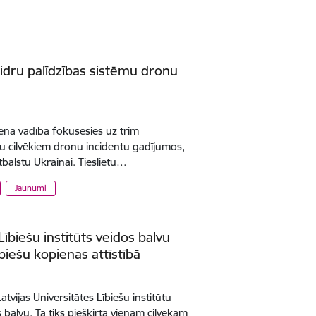
kaidru palīdzības sistēmu dronu
ltēna vadībā fokusēsies uz trim
bu cilvēkiem dronu incidentu gadījumos,
tbalstu Ukrainai. Tieslietu…
Jaunumi
 Lībiešu institūts veidos balvu
biešu kopienas attīstībā
Latvijas Universitātes Lībiešu institūtu
 balvu. Tā tiks piešķirta vienam cilvēkam