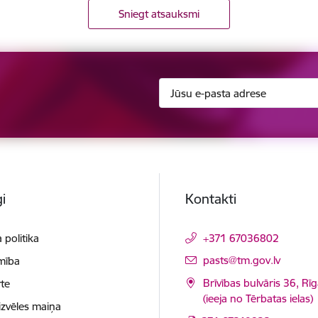
Sniegt atsauksmi
i
Kontakti
 politika
+371 67036802
E-pasts:
pasts@tm.gov.lv
mība
Brīvības bulvāris 36, Rī
te
(ieeja no Tērbatas ielas)
izvēles maiņa