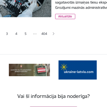
sagatavotās izmaiņas tiesu eksper
Grozījumi mazinās administratīv
Aktualitāte
ana
…
3
4
5
404
jā lapa
pa
Lapa
Lapa
Lapa
Vai šī informācija bija noderīga?