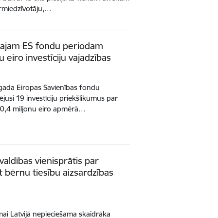
irmiedzīvotāju,…
amajam ES fondu periodam
u eiro investīciju vajadzības
. gada Eiropas Savienības fondu
jusi 19 investīciju priekšlikumus par
40,4 miljonu eiro apmērā…
švaldības vienisprātis par
 bērnu tiesību aizsardzības
mai Latvijā nepieciešama skaidrāka