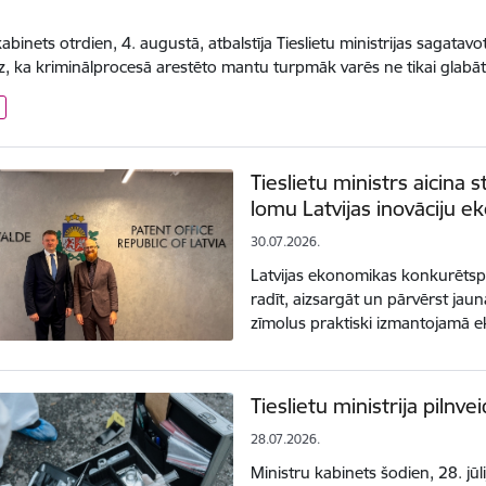
.
kabinets otrdien, 4. augustā, atbalstīja Tieslietu ministrijas sagata
z, ka kriminālprocesā arestēto mantu turpmāk varēs ne tikai glabā
Tieslietu ministrs aicina 
lomu Latvijas inovāciju e
30.07.2026.
Latvijas ekonomikas konkurētspē
radīt, aizsargāt un pārvērst jau
zīmolus praktiski izmantojamā 
Tieslietu ministrija pilnve
28.07.2026.
Ministru kabinets šodien, 28. jūlij