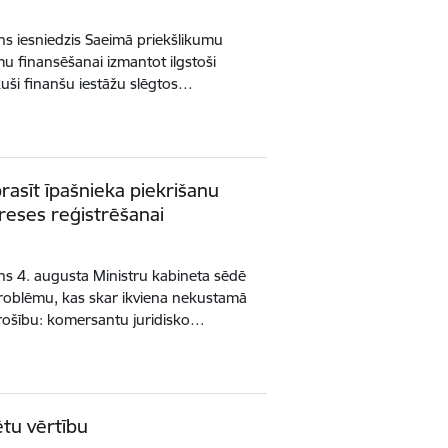
ēns iesniedzis Saeimā priekšlikumu
u finansēšanai izmantot ilgstoši
ikuši finanšu iestāžu slēgtos…
prasīt īpašnieka piekrišanu
reses reģistrēšanai
ēns 4. augusta Ministru kabineta sēdē
 problēmu, kas skar ikviena nekustamā
drošību: komersantu juridisko…
ētu vērtību