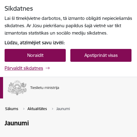
Pāriet uz lapas saturu
Sīkdatnes
Spied
lai meklētu
Enter
Lai šī tīmekļvietne darbotos, tā izmanto obligāti nepieciešamās
sīkdatnes. Ar Jūsu piekrišanu papildus šajā vietnē var tikt
izmantotas statistikas un sociālo mediju sīkdatnes.
Lūdzu, atzīmējiet savu izvēli:
Noraidīt
Apstiprināt visas
Pārvaldīt sīkdatnes
Sākums
Aktualitātes
Jaunumi
Jaunumi