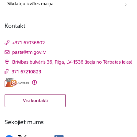
Sīkdatņu izvēles maiņa
Kontakti
+371 67036802
E-pasts:
pasts@tm.gov.lv
Brīvības bulvāris 36, Rīga, LV-1536 (ieeja no Tērbatas ielas)
371 67210823
Visi kontakti
Sekojiet mums