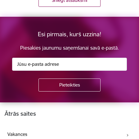
Sniegt atsauksmi
Esi pirmais, kurš uzzina!
Piesakies jaunumu saņemšanai savā e-pastā.
Kājene
Ātrās saites
Vakances