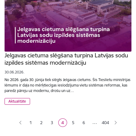
Jelgavas cietuma slēgšana turpina Latvijas sodu
izpildes sistēmas modernizāciju
30.06.2026.
No 2026. gada 30. jūnija tiek slēgts Jelgavas cietums. Šis Tieslietu ministrijas
lēmums ir daļa no mērķtiecīgas ieslodzījuma vietu sistēmas reformas, kas
paredz pāreju uz modernu, drošu un uz…
Aktualitāte
Lapošana
…
1
2
3
4
5
6
404
Lapa
Lapa
Lapa
Pašreizējā lapa
Lapa
Lapa