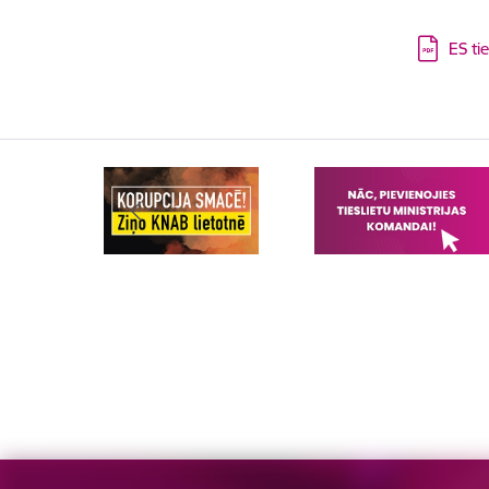
Lejupielā
ES ti