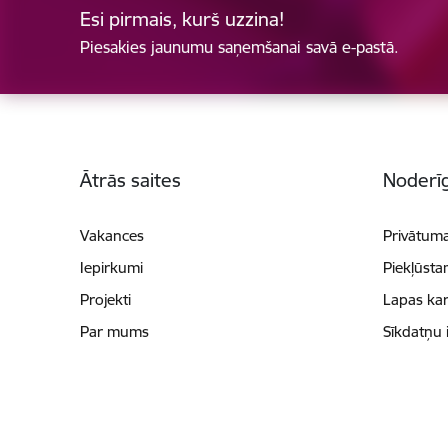
Esi pirmais, kurš uzzina!
Piesakies jaunumu saņemšanai savā e-pastā.
Kājene
Ātrās saites
Noderīg
Vakances
Privātuma
Iepirkumi
Piekļūsta
Projekti
Lapas kar
Par mums
Sīkdatņu 