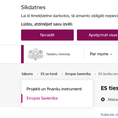
Pāriet uz lapas saturu
Sīkdatnes
Lai šī tīmekļvietne darbotos, tā izmanto obligāti nepiec
Lūdzu, atzīmējiet savu izvēli:
Noraidīt
Apstiprināt visas
Par mums
Sākums
ES un fondi
Eiropas Savienība
ES tiesību ie
ES tie
Projekti un finanšu instrumenti
Eiropas Savienība
Atska
Publicēts: 