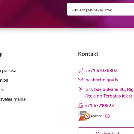
i
Kontakti
 politika
+371 67036802
E-pasts:
pasts@tm.gov.lv
mība
Brīvības bulvāris 36, Rī
te
(ieeja no Tērbatas ielas)
izvēles maiņa
371 67210823
Visi kontakti