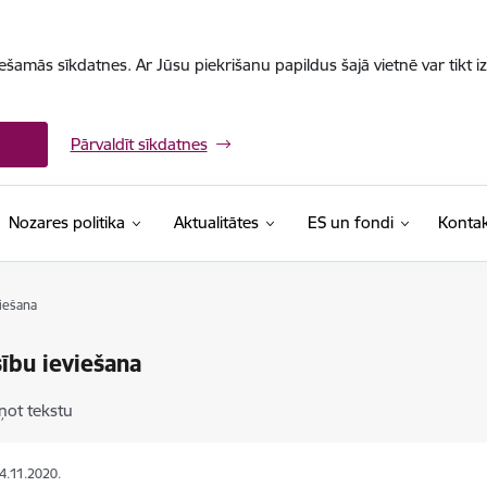
iešamās sīkdatnes. Ar Jūsu piekrišanu papildus šajā vietnē var tikt i
Pārvaldīt sīkdatnes
Nozares politika
Aktualitātes
ES un fondi
Kontak
viešana
sību ieviešana
ņot tekstu
04.11.2020.