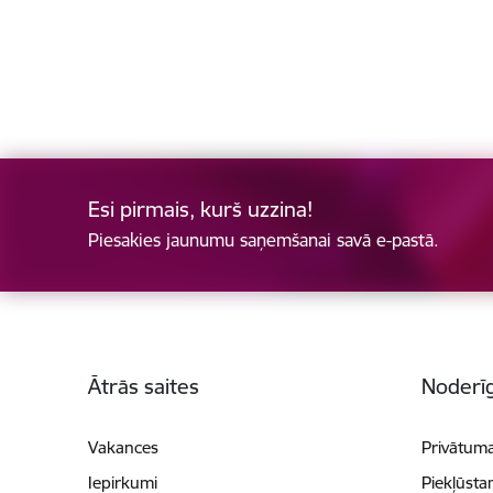
Esi pirmais, kurš uzzina!
Piesakies jaunumu saņemšanai savā e-pastā.
Kājene
Ātrās saites
Noderīg
Vakances
Privātuma
Iepirkumi
Piekļūsta