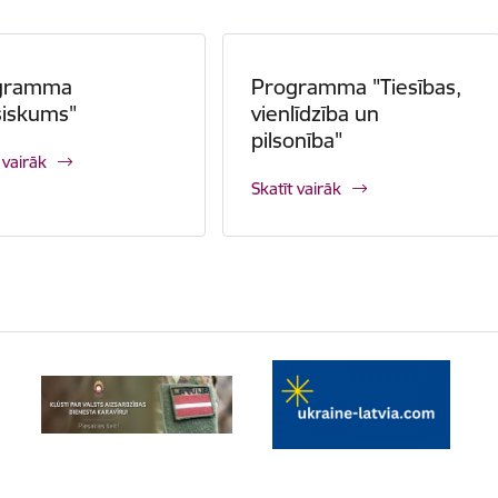
gramma
Programma "Tiesības,
siskums"
vienlīdzība un
pilsonība"
 vairāk
Skatīt vairāk