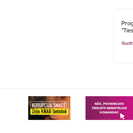
Pro
"Tie
Skatīt