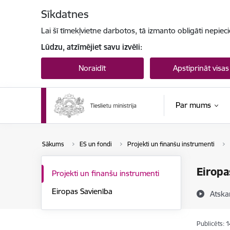
Pāriet uz lapas saturu
Sīkdatnes
Lai šī tīmekļvietne darbotos, tā izmanto obligāti nepiec
Lūdzu, atzīmējiet savu izvēli:
Noraidīt
Apstiprināt visas
Par mums
Sākums
ES un fondi
Projekti un finanšu instrumenti
Eiropa
Projekti un finanšu instrumenti
Eiropas Savienība
Atska
Publicēts: 