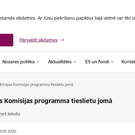
iešamās sīkdatnes. Ar Jūsu piekrišanu papildus šajā vietnē var tikt i
Pārvaldīt sīkdatnes
Nozares politika
Aktualitātes
ES un fondi
Kontak
Eiropas Komisijas programma tieslietu jomā
s Komisijas programma tieslietu jomā
ņot tekstu
14.05.2020.