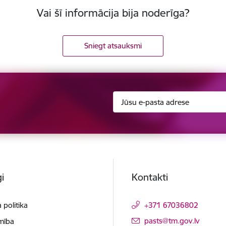
Vai šī informācija bija noderīga?
Sniegt atsauksmi
i
Kontakti
 politika
+371 67036802
E-pasts:
pasts@tm.gov.lv
mība