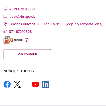
+371 67036802
E-pasts:
pasts@tm.gov.lv
Brīvības bulvāris 36, Rīga, LV-1536 (ieeja no Tērbatas ielas)
371 67210823
Visi kontakti
Sekojiet mums