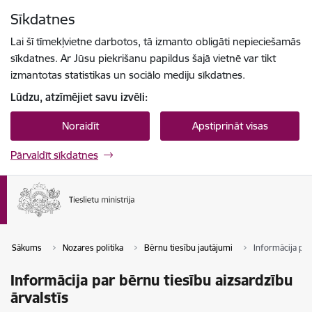
Pāriet uz lapas saturu
Sīkdatnes
Spied
lai meklētu
Enter
Lai šī tīmekļvietne darbotos, tā izmanto obligāti nepieciešamās
sīkdatnes. Ar Jūsu piekrišanu papildus šajā vietnē var tikt
izmantotas statistikas un sociālo mediju sīkdatnes.
Lūdzu, atzīmējiet savu izvēli:
Noraidīt
Apstiprināt visas
Pārvaldīt sīkdatnes
Sākums
Nozares politika
Bērnu tiesību jautājumi
Informācija par
Informācija par bērnu tiesību aizsardzību
ārvalstīs