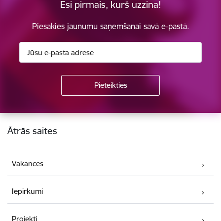
Esi pirmais, kurš uzzina!
Piesakies jaunumu saņemšanai savā e-pastā.
Kājene
Ātrās saites
Vakances
Iepirkumi
Projekti