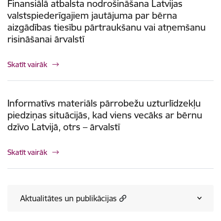
Finansiālā atbalsta nodrošināšana Latvijas
valstspiederīgajiem jautājuma par bērna
aizgādības tiesību pārtraukšanu vai atņemšanu
risināšanai ārvalstī
Skatīt vairāk
Informatīvs materiāls pārrobežu uzturlīdzekļu
piedziņas situācijās, kad viens vecāks ar bērnu
dzīvo Latvijā, otrs – ārvalstī
Skatīt vairāk
Aktualitātes un publikācijas