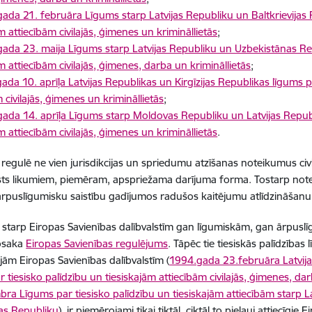
ada 21. februāra Līgums starp Latvijas Republiku un Baltkrievijas 
m attiecībām civilajās, ģimenes un krimināllietās
;
gada 23. maija Līgums starp Latvijas Republiku un Uzbekistānas Rep
m attiecībām civilajās, ģimenes, darba un krimināllietās
;
ada 10. aprīļa Latvijas Republikas un Kirgīzijas Republikas līgums p
 civilajās, ģimenes un krimināllietās
;
gada 14. aprīļa Līgums starp Moldovas Republiku un Latvijas Republ
m attiecībām civilajās, ģimenes un krimināllietās
.
 regulē ne vien jurisdikcijas un spriedumu atzīšanas noteikumus civil
sts likumiem, piemēram, apspriežama darījuma forma. Tostarp notei
rpuslīgumisku saistību gadījumos radušos kaitējumu atlīdzināšanu
s starp Eiropas Savienības dalībvalstīm gan līgumiskām, gan ārpu
osaka
Eiropas Savienības regulējums
. Tāpēc tie tiesiskās palīdzības 
jām Eiropas Savienības dalībvalstīm (
1994.gada 23.februāra Latvija
 tiesisko palīdzību un tiesiskajām attiecībām civilajās, ģimenes, darb
ra Līgums par tiesisko palīdzību un tiesiskajām attiecībām starp L
as Republiku
), ir piemērojami tikai tiktāl, ciktāl to pieļauj attiecīgie 