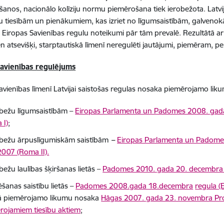
šanos, nacionālo kolīziju normu piemērošana tiek ierobežota. Latvij
bu tiesībām un pienākumiem, kas izriet no līgumsaistībām, galvenok
u Eiropas Savienības regulu noteikumi pār tām prevalē. Rezultātā ar
ien atsevišķi, starptautiskā līmenī neregulēti jautājumi, piemēram, p
savienības regulējums
avienības līmenī Latvijai saistošas regulas nosaka piemērojamo lik
bežu līgumsaistībām –
Eiropas Parlamenta un Padomes 2008. gada 
 I)
;
bežu ārpuslīgumiskām saistībām
–
Eiropas Parlamenta un Padomes 2
007 (Roma II).
ežu laulības šķiršanas lietās –
Padomes 2010. gada 20. decembra 
šanas saistību lietās –
Padomes 2008.gada 18.decembra
regula (
ā piemērojamo likumu nosaka
Hāgas 2007. gada 23. novembra Pro
rojamiem tiesību aktiem
;