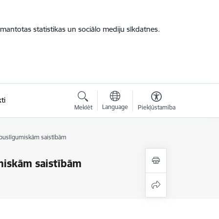
zmantotas statistikas un sociālo mediju sīkdatnes.
ti
Language
Meklēt
Piekļūstamība
rpuslīgumiskām saistībām
miskām saistībām