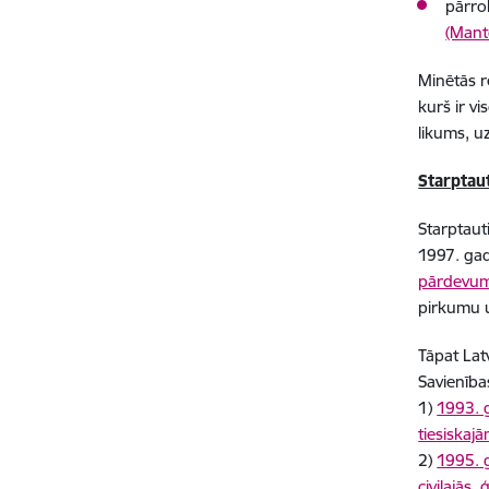
pārro
(Mant
Minētās r
kurš ir v
likums, u
Starptau
Starptaut
1997. gad
pārdevum
pirkumu u
Tāpat Latv
Savienības
1)
1993. g
tiesiskajā
2)
1995. g
civilajās,