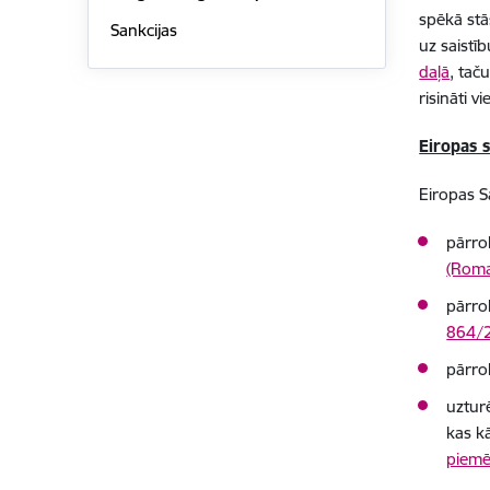
spēkā stā
Sankcijas
uz saistī
daļā
, tač
risināti v
Eiropas 
Eiropas S
pārro
(Roma
pārro
864/2
pārrob
uzturē
kas k
piemē