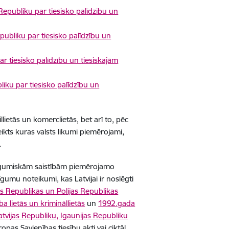
Republiku par tiesisko palīdzību un
ubliku par tiesisko palīdzību un
ar tiesisko palīdzību un tiesiskajām
iku par tiesisko palīdzību un
lietās un komerclietās, bet arī to, pēc
kts kuras valsts likumi piemērojami,
.
slīgumiskām saistībām piemērojamo
līgumu noteikumi, kas Latvijai ir noslēgti
s Republikas un Polijas Republikas
a lietās un krimināllietās
un
1992.gada
atvijas Republiku, Igaunijas Republiku
Eiropas Savienības tiesību akti vai ciktāl