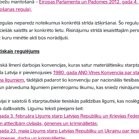
bežu mantošanā –
Eiropas Parlamenta un Padomes 2012. gada 4. jū
ošanas regula).
egulas neparedz noteikumus konkrētā strīda izšķiršanai. Šo regulu 
isciešāk saistīts ar konkrēto lietu. Risinājumu strīdā iesaistītajām 
z kuru minētie akti būs norādījuši.
tiskais regulējums
iskā līmenī darbojas konvencijas, kuras satur materiāltiesiku star
a Latvija ir pievienojusies
1980. gada ANO Vīnes Konvencija par st
a līgumiem
, tādējādi padarot šo konvenciju par nacionālās tiesība
n pārveduma līgumiem piemērojamu likumu, kas sniedz risinājumu
ijai ir saistoši 6 starptautiskie tiesiskās palīdzības līgumi, kas nosl
 dalībvalstīs. Līgumu teksti pieejami šeit:
ada 3. februāra Līgums starp Latvijas Republiku un Krievijas Federā
m attiecībām civilajās, ģimenes un krimināllietās
;
ada 23. maija Līgums starp Latvijas Republiku un Ukrainu par tiesi
 ģimenes, darba un krimināllietās
;