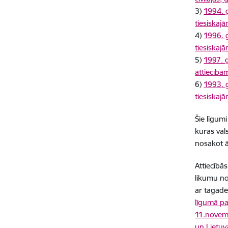
3)
1994. g
tiesiskajā
4)
1996. 
tiesiskajā
5)
1997. g
attiecībām
6)
1993. 
tiesiskajā
Šie līgumi
kuras val
nosakot ā
Attiecībā
likumu n
ar tagadē
līgumā par
11.novemb
un Lietuv