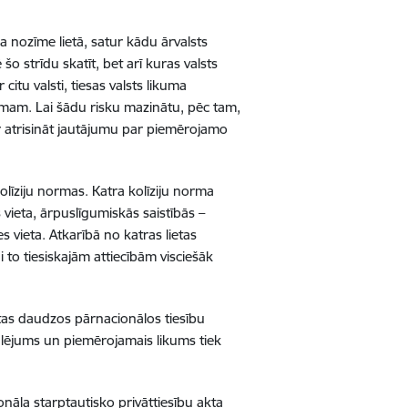
ska nozīme lietā, satur kādu ārvalsts
 strīdu skatīt, bet arī kuras valsts
 citu valsti, tiesas valsts likuma
mam. Lai šādu risku mazinātu, pēc tam,
i ir atrisināt jautājumu par piemērojamo
kolīziju normas. Katra kolīziju norma
 vieta, ārpuslīgumiskās saistībās –
s vieta. Atkarībā no katras lietas
i to tiesiskajām attiecībām visciešāk
stas daudzos pārnacionālos tiesību
gulējums un piemērojamais likums tiek
onāla starptautisko privāttiesību akta