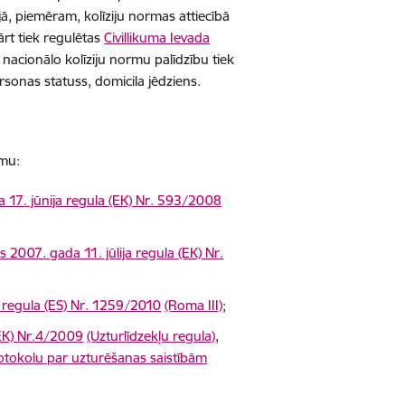
ā, piemēram, kolīziju normas attiecībā
ārt tiek regulētas
Civillikuma Ievada
 nacionālo kolīziju normu palīdzību tiek
ersonas statuss, domicila jēdziens.
umu:
17. jūnija regula (EK) Nr. 593/2008
007. gada 11. jūlija regula (EK) Nr.
regula (ES) Nr. 1259/2010
(Roma III)
;
EK) Nr.4/2009
(Uzturlīdzekļu regula)
,
tokolu par uzturēšanas saistībām