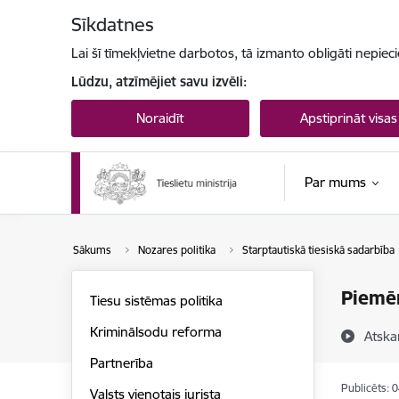
Pāriet uz lapas saturu
Sīkdatnes
Lai šī tīmekļvietne darbotos, tā izmanto obligāti nepiec
Lūdzu, atzīmējiet savu izvēli:
Noraidīt
Apstiprināt visas
Par mums
Sākums
Nozares politika
Starptautiskā tiesiskā sadarbība
Piemēr
Tiesu sistēmas politika
Kriminālsodu reforma
Atska
Partnerība
Publicēts: 
Valsts vienotais jurista