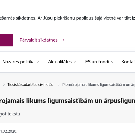
iešamās sīkdatnes. Ar Jūsu piekrišanu papildus šajā vietnē var tikt i
Pārvaldīt sīkdatnes
Nozares politika
Aktualitātes
ES un fondi
Kontak
Tiesiskā sadarbība civillietās
Piemērojamais likums līgumsaistībām un ā
ojamais likums līgumsaistībām un ārpuslīgu
ņot tekstu
04.02.2020.