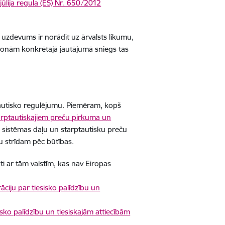
lija regula (ES) Nr. 650/2012
uzdevums ir norādīt uz ārvalsts likumu,
personām konkrētajā jautājumā sniegs tas
ptautisko regulējumu. Piemēram, kopš
arptautiskajiem preču pirkuma un
s sistēmas daļu un starptautisku preču
 strīdam pēc būtības.
ēgti ar tām valstīm, kas nav Eiropas
ciju par tiesisko palīdzību un
sko palīdzību un tiesiskajām attiecībām