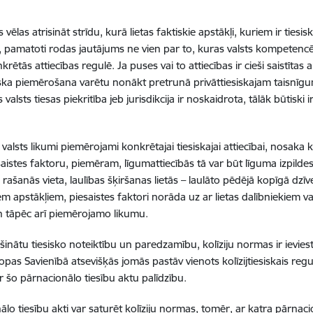
vēlas atrisināt strīdu, kurā lietas faktiskie apstākļi, kuriem ir tiesi
 pamatoti rodas jautājums ne vien par to, kuras valsts kompetencē šo
krētās attiecības regulē. Ja puses vai to attiecības ir cieši saistītas ar
ka piemērošana varētu nonākt pretrunā privāttiesiskajam taisnīgu
valsts tiesas piekritība jeb jurisdikcija ir noskaidrota, tālāk būtisk
valsts likumi piemērojami konkrētajai tiesiskajai attiecībai, nosaka 
saistes faktoru, piemēram, līgumattiecībās tā var būt līguma izpildes
rašanās vieta, laulības šķiršanas lietās – laulāto pēdējā kopīgā dzīve
em apstākļiem, piesaistes faktori norāda uz ar lietas dalībniekiem va
un tāpēc arī piemērojamo likumu.
šinātu tiesisko noteiktību un paredzamību, kolīziju normas ir ievie
ropas Savienībā atsevišķās jomās pastāv vienots kolīzijtiesiskais re
r šo pārnacionālo tiesību aktu palīdzību.
nālo tiesību akti var saturēt kolīziju normas, tomēr, ar katra pārnaci