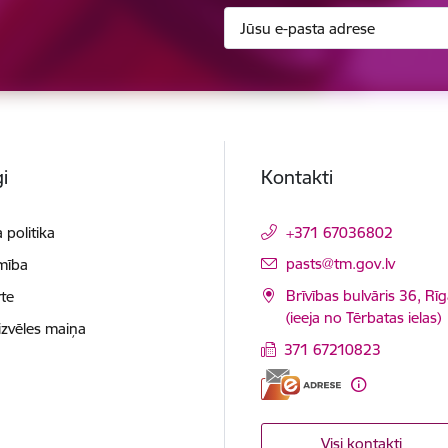
i
Kontakti
 politika
+371 67036802
E-pasts:
pasts@tm.gov.lv
mība
Brīvības bulvāris 36, Rī
te
(ieeja no Tērbatas ielas)
izvēles maiņa
371 67210823
Visi kontakti