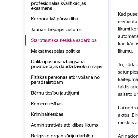
profesionālās kvalifikācijas
eksāmens
Kad puses 
Korporatīvā pārvaldība
elementu,
likumi kon
Jaunais Liepājas cietums
automātis
Starptautiskā tiesiskā sadarbība
kad kādas 
Maksātnespējas politika
likumu.
Dalītā īpašuma izbeigšana
To, kādas 
privatizētajās daudzdzīvokļu mājās
satur pie
Fiziskās personas atbrīvošana no
kaitējuma 
parādsaistībām
faktiskaji
Bērnu tiesību jautājumi
saistīto 
Komerctiesības
Lai nodro
Krimināltiesības
aktos. Ei
meklēts a
Administratīvās atbildības likums
Reliģisko organizāciju darbība
Arī nacio