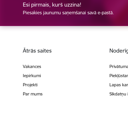
Esi pirmais, kurš uzzina!
Piesakies jaunumu saņemšanai savā e-pastā.
Kājene
Ātrās saites
Noderīg
Vakances
Privātuma
Iepirkumi
Piekļūsta
Projekti
Lapas kar
Par mums
Sīkdatņu 