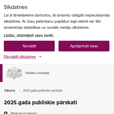
Pāriet uz lapas saturu
Sīkdatnes
Spied
lai meklētu
Enter
Lai šī tīmekļvietne darbotos, tā izmanto obligāti nepieciešamās
sīkdatnes. Ar Jūsu piekrišanu papildus šajā vietnē var tikt
izmantotas statistikas un sociālo mediju sīkdatnes.
Lūdzu, atzīmējiet savu izvēli:
Noraidīt
Apstiprināt visas
Pārvaldīt sīkdatnes
Sākums
2025.gada publiskie pārskati
2025.gada publiskie pārskati
Atskaņot tekstu