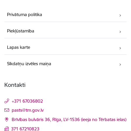
Privātuma politika
Piekļūstamība
Lapas karte
Sīkdatņu izvēles maiņa
Kontakti
+371 67036802
E-pasts:
pasts@tm.gov.lv
Brīvības bulvāris 36, Rīga, LV-1536 (ieeja no Tērbatas ielas)
371 67210823