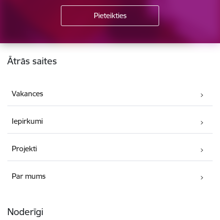
Kājene
Ātrās saites
Vakances
Iepirkumi
Projekti
Par mums
Noderīgi