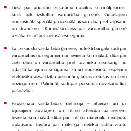
Tiesā par prioritāri izskatāmu noteikts kriminālprocess,
kurā tiek izskatīta vardarbība ģimenē. Cietušajiem
nodrošināta speciālā procesuālā aizsardzība pret vajāšanu
un draudiem. Kriminālprocess par vardarbību ģimenē
uzsākams arī bez cietušā iesnieguma.
Lai izskaustu vardarbību ģimenē, noteikti bargāki sodi par
vardarbības noziegumiem un ieviesta kriminālatbildība par
cietsirdību un vardarbību pret tuvinieku neatkarīgi no
izdarītā kaitējuma smaguma, kā arī nodrošinot iespējami
efektīvāku aizsardzību personām, kuras cietušas no šiem
noziegumiem. Palielināti sodi par personas novešanu līdz
pašnāvībai.
Paplašināta vardarbības definīcija – attiecas arī uz
bijušajiem laulātajiem un intīmo attiecību partneriem.
Ieviesta kriminālatbildība par intīmu materiālu neatļautu
izplatīšanu, tostarp par mākslīgā intelekta radītu viltotu