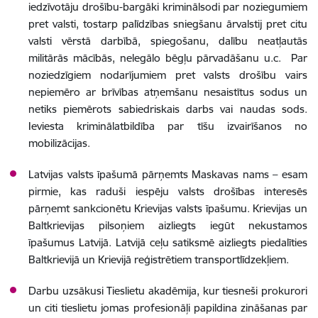
iedzīvotāju drošību-bargāki kriminālsodi par noziegumiem
pret valsti, tostarp palīdzības sniegšanu ārvalstij pret citu
valsti vērstā darbībā, spiegošanu, dalību neatļautās
militārās mācībās, nelegālo bēgļu pārvadāšanu u.c. Par
noziedzīgiem nodarījumiem pret valsts drošību vairs
nepiemēro ar brīvības atņemšanu nesaistītus sodus un
netiks piemērots sabiedriskais darbs vai naudas sods.
Ieviesta kriminālatbildība par tīšu izvairīšanos no
mobilizācijas.
Latvijas valsts īpašumā pārņemts Maskavas nams – esam
pirmie, kas raduši iespēju valsts drošības interesēs
pārņemt sankcionētu Krievijas valsts īpašumu. Krievijas un
Baltkrievijas pilsoņiem aizliegts iegūt nekustamos
īpašumus Latvijā. Latvijā ceļu satiksmē aizliegts piedalīties
Baltkrievijā un Krievijā reģistrētiem transportlīdzekļiem.
Darbu uzsākusi Tieslietu akadēmija, kur tiesneši prokurori
un citi tieslietu jomas profesionāļi papildina zināšanas par