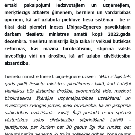
ērtāki pakalpojumi iedzīvotājiem un uzņēmējiem,
mērķtiecīgs atbalsts ģimenēm, bērniem un vardarbības
upuriem, kā arī uzlabota piekļuve tiesu sistēmai
–
tie ir
tikai daži piemēri Ineses Lībiņas-Egneres paveiktajam
darbam tieslietu ministres amatā kopš 2022.gada
decembra. Tieslietu ministrija šajā laikā ir veikusi būtiskas
reformas, kas mazina birokrātismu, stiprina valsts
investīciju vidi un drošību, kā arī uzlabo cilvēktiesību
aizsardzību.
Tieslietu ministre Inese Lībiņa-Egnere uzsver:
“Man ir bijis liels
gods pildīt tieslietu ministres pienākumus laikā, kad Latvijai
vienlaikus bija jāstiprina drošība, ekonomiskā vide, mazinot
birokrātiskos šķēršļus uzņēmējdarbības uzsākšanai un
investīcijām svarīgās jomās, īpaši būvniecībā, kā arī jāstiprina
sabiedrības uzticēšanās valstij. Šajā periodā esam spēruši
vēsturiskus soļus cilvēktiesību stiprināšanā Latvijā –
jautājumos, par kuriem pat 30 gadus ilgi tika runāts, bet
lēmumi netika pieņemti, jo trūka politiskās gribas. Kopā mums