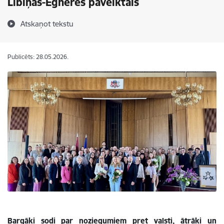
Lībiņas-Egneres paveiktais
Atskaņot tekstu
Publicēts: 28.05.2026.
Bargāki sodi par noziegumiem pret valsti, ātrāki un