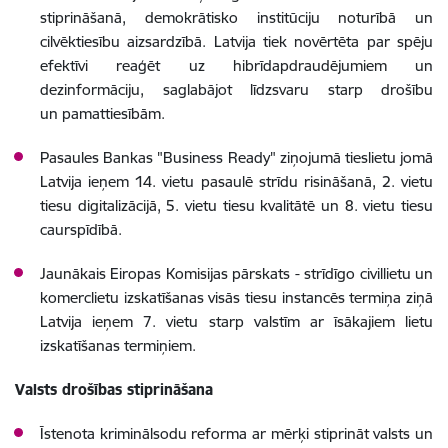
stiprināšanā, demokrātisko institūciju noturībā un
cilvēktiesību aizsardzībā. Latvija tiek novērtēta par spēju
efektīvi reaģēt uz hibrīdapdraudējumiem un
dezinformāciju, saglabājot līdzsvaru starp drošību
un pamattiesībām.
Pasaules Bankas "Business Ready" ziņojumā tieslietu jomā
Latvija ieņem 14. vietu pasaulē strīdu risināšanā, 2. vietu
tiesu digitalizācijā, 5. vietu tiesu kvalitātē un 8. vietu tiesu
caurspīdībā.
Jaunākais Eiropas Komisijas pārskats - strīdīgo civillietu un
komerclietu izskatīšanas visās tiesu instancēs termiņa ziņā
Latvija ieņem 7. vietu starp valstīm ar īsākajiem lietu
izskatīšanas termiņiem.
Valsts drošības stiprināšana
Īstenota kriminālsodu reforma ar mērķi stiprināt valsts un