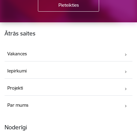
Kājene
Ātrās saites
Vakances
Iepirkumi
Projekti
Par mums
Noderīgi