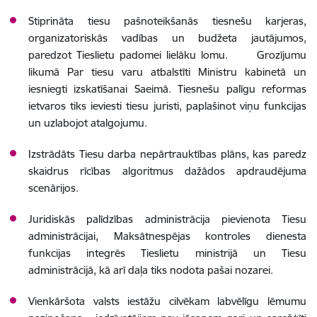
Stiprināta tiesu pašnoteikšanās tiesnešu karjeras,
organizatoriskās vadības un budžeta jautājumos,
paredzot Tieslietu padomei lielāku lomu. Grozījumu
likumā Par tiesu varu atbalstīti Ministru kabinetā un
iesniegti izskatīšanai Saeimā. Tiesnešu palīgu reformas
ietvaros tiks ieviesti tiesu juristi, paplašinot viņu funkcijas
un uzlabojot atalgojumu.
Izstrādāts Tiesu darba nepārtrauktības plāns, kas paredz
skaidrus rīcības algoritmus dažādos apdraudējuma
scenārijos.
Juridiskās palīdzības administrācija pievienota Tiesu
administrācijai, Maksātnespējas kontroles dienesta
funkcijas integrēs Tieslietu ministrijā un Tiesu
administrācijā, kā arī daļa tiks nodota pašai nozarei.
Vienkāršota valsts iestāžu cilvēkam labvēlīgu lēmumu