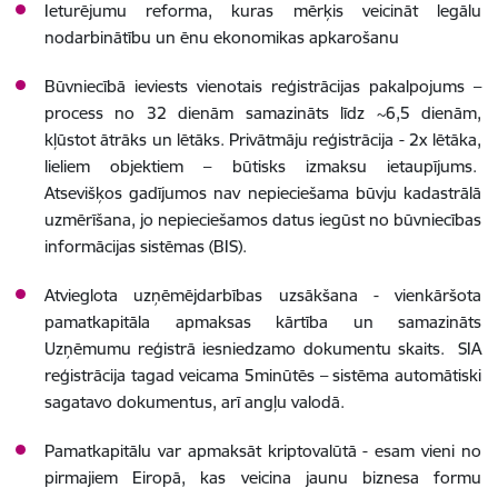
Ieturējumu reforma, kuras mērķis veicināt legālu
nodarbinātību un ēnu ekonomikas apkarošanu
Būvniecībā ieviests vienotais reģistrācijas pakalpojums –
process no 32 dienām samazināts līdz ~6,5 dienām,
kļūstot ātrāks un lētāks. Privātmāju reģistrācija - 2x lētāka,
lieliem objektiem – būtisks izmaksu ietaupījums.
Atsevišķos gadījumos nav nepieciešama būvju kadastrālā
uzmērīšana, jo nepieciešamos datus iegūst no būvniecības
informācijas sistēmas (BIS).
Atvieglota uzņēmējdarbības uzsākšana - vienkāršota
pamatkapitāla apmaksas kārtība un samazināts
Uzņēmumu reģistrā iesniedzamo dokumentu skaits. SIA
reģistrācija tagad veicama 5minūtēs – sistēma automātiski
sagatavo dokumentus, arī angļu valodā.
Pamatkapitālu var apmaksāt kriptovalūtā - esam vieni no
pirmajiem Eiropā, kas veicina jaunu biznesa formu