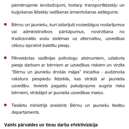
piemērojamie ierobežojumi, tostarp transportlīdzekļu un
kuģošanas līdzekļu vadīšanas izmantošanas aizliegums.
Bērnu un jauniešu, kuri izdarījuši noziedzīgus nodarījumus
vai administratīvos pārkāpumus, novirzīšana no
tradicionālās sodu sistēmas uz alternatīvu, uzvedības
cēloņu izpratnē balstītu pieeju.
Pilnveidotas vadlīnijas psihologu atzinumiem, uzlabota
pieeja darbam ar bērniem ar uzvedības riskiem un virzīta
“Bērnu un jauniešu drošās mājas” iniciatīva - audzinoša
rakstura piespiedu līdzeklis, kas strādā ar jaunieša
uzvedību. Ieviests pagaidu pakalpojums augsta riska
bērniem, strādājot ar jaunieša uzvedības maiņu.
Tieslietu ministrijā izveidots Bērnu un jauniešu tiesību
departaments.
Valsts pārvaldes un tiesu darba efektivizācija