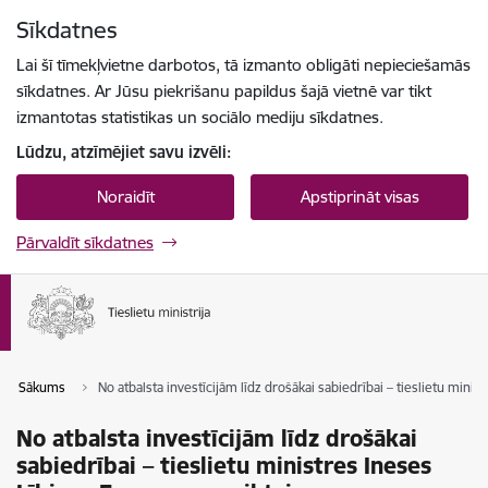
Pāriet uz lapas saturu
Sīkdatnes
Spied
lai meklētu
Enter
Lai šī tīmekļvietne darbotos, tā izmanto obligāti nepieciešamās
sīkdatnes. Ar Jūsu piekrišanu papildus šajā vietnē var tikt
izmantotas statistikas un sociālo mediju sīkdatnes.
Lūdzu, atzīmējiet savu izvēli:
Noraidīt
Apstiprināt visas
Pārvaldīt sīkdatnes
Sākums
No atbalsta investīcijām līdz drošākai sabiedrībai – tieslietu mini
No atbalsta investīcijām līdz drošākai
sabiedrībai – tieslietu ministres Ineses