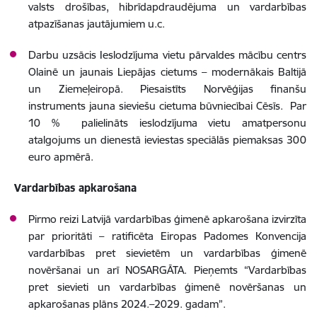
valsts drošības, hibrīdapdraudējuma un vardarbības
atpazīšanas jautājumiem u.c.
Darbu uzsācis Ieslodzījuma vietu pārvaldes mācību centrs
Olainē un jaunais Liepājas cietums – modernākais Baltijā
un Ziemeļeiropā. Piesaistīts Norvēģijas finanšu
instruments jauna sieviešu cietuma būvniecībai Cēsīs. Par
10 % palielināts ieslodzījuma vietu amatpersonu
atalgojums un dienestā ieviestas speciālās piemaksas 300
euro apmērā.
Vardarbības apkarošana
Pirmo reizi Latvijā vardarbības ģimenē apkarošana izvirzīta
par prioritāti – ratificēta Eiropas Padomes Konvencija
vardarbības pret sievietēm un vardarbības ģimenē
novēršanai un arī NOSARGĀTA. Pieņemts “Vardarbības
pret sievieti un vardarbības ģimenē novēršanas un
apkarošanas plāns 2024.–2029. gadam”.