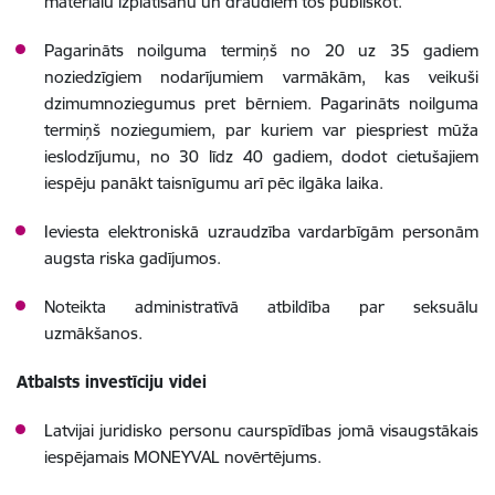
materiālu izplatīšanu un draudiem tos publiskot.
Pagarināts noilguma termiņš no 20 uz 35 gadiem
noziedzīgiem nodarījumiem varmākām, kas veikuši
dzimumnoziegumus pret bērniem. Pagarināts noilguma
termiņš noziegumiem, par kuriem var piespriest mūža
ieslodzījumu, no 30 līdz 40 gadiem, dodot cietušajiem
iespēju panākt taisnīgumu arī pēc ilgāka laika.
Ieviesta elektroniskā uzraudzība vardarbīgām personām
augsta riska gadījumos.
Noteikta administratīvā atbildība par seksuālu
uzmākšanos.
Atbalsts investīciju videi
Latvijai juridisko personu caurspīdības jomā visaugstākais
iespējamais MONEYVAL novērtējums.