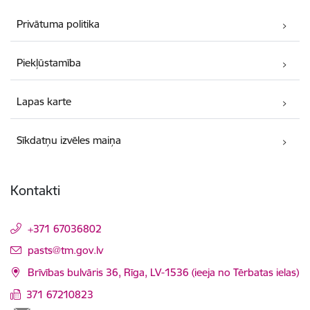
Privātuma politika
Piekļūstamība
Lapas karte
Sīkdatņu izvēles maiņa
Kontakti
+371 67036802
E-pasts:
pasts@tm.gov.lv
Brīvības bulvāris 36, Rīga, LV-1536 (ieeja no Tērbatas ielas)
371 67210823