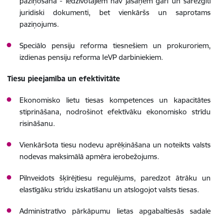
paziņošana - iedzīvotājiem nav jāsaņem gari un sarežģīti
juridiski dokumenti, bet vienkāršs un saprotams
paziņojums.
Speciālo pensiju reforma tiesnešiem un prokuroriem,
izdienas pensiju reforma IeVP darbiniekiem.
Tiesu pieejamība un efektivitāte
Ekonomisko lietu tiesas kompetences un kapacitātes
stiprināšana, nodrošinot efektīvāku ekonomisko strīdu
risināšanu.
Vienkāršota tiesu nodevu aprēķināšana un noteikts valsts
nodevas maksimālā apmēra ierobežojums.
Pilnveidots šķīrējtiesu regulējums, paredzot ātrāku un
elastīgāku strīdu izskatīšanu un atslogojot valsts tiesas.
Administratīvo pārkāpumu lietas apgabaltiesās sadale