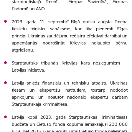
starptautiskajā līmenī – Eiropas Savienībā, Eiropas
Padomē un ANO.
2023. gada 11. septembrī Rīgā notika augsta līmeņa
tieslietu ministru sanāksme, kur tika pieņemti Rīgas
principi Ukrainas zaudējumu reģistra efektīvai darbībai un
apņemšanās nodrošināt Krievijas nolaupīto bērnu
atgriešanu.
Starptautisks tribunāls Krievijas kara noziegumiem —
Latvijas iniciatīva.
Latvija sniedz finansiālu un tehnisku atbalstu Ukrainas
tiesām un ekspertīžu institūtiem, tostarp nododot
aprīkojumu un nosūtot nacionālo ekspertu darbam
Starptautiskajā krimināltiesā.
Latvija kopš 2023. gada Starptautiskās Krimināltiesas
budžetā un Cietušo fondā kopumā iemaksājusi 200 000
EUR, bet 2025. Gadā ieguldījums Cietušo fondā palielināts