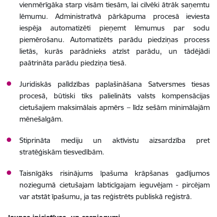
vienmērīgāka starp visām tiesām, lai cilvēki ātrāk saņemtu
lēmumu. Administratīvā pārkāpuma procesā ieviesta
iespēja automatizēti pieņemt lēmumus par sodu
piemērošanu. Automatizēts parādu piedziņas process
lietās, kurās parādnieks atzīst parādu, un tādējādi
paātrināta parādu piedziņa tiesā.
Juridiskās palīdzības paplašināšana Satversmes tiesas
procesā, būtiski tiks palielināts valsts kompensācijas
cietušajiem maksimālais apmērs – līdz sešām minimālajām
mēnešalgām.
Stiprināta mediju un aktīvistu aizsardzība pret
stratēģiskām tiesvedībām.
Taisnīgāks risinājums īpašuma krāpšanas gadījumos
noziegumā cietušajam labticīgajam ieguvējam - pircējam
var atstāt īpašumu, ja tas reģistrēts publiskā reģistrā.