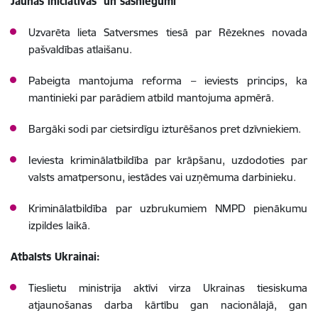
Jaunas iniciatīvas un sasniegumi
Uzvarēta lieta Satversmes tiesā par Rēzeknes novada
pašvaldības atlaišanu.
Pabeigta mantojuma reforma – ieviests princips, ka
mantinieki par parādiem atbild mantojuma apmērā.
Bargāki sodi par cietsirdīgu izturēšanos pret dzīvniekiem.
Ieviesta kriminālatbildība par krāpšanu, uzdodoties par
valsts amatpersonu, iestādes vai uzņēmuma darbinieku.
Kriminālatbildība par uzbrukumiem NMPD pienākumu
izpildes laikā.
Atbalsts Ukrainai:
Tieslietu ministrija aktīvi virza Ukrainas tiesiskuma
atjaunošanas darba kārtību gan nacionālajā, gan