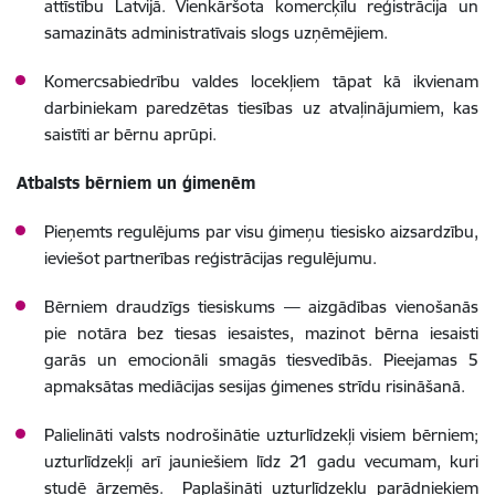
attīstību Latvijā. Vienkāršota komercķīlu reģistrācija un
samazināts administratīvais slogs uzņēmējiem.
Komercsabiedrību valdes locekļiem tāpat kā ikvienam
darbiniekam paredzētas tiesības uz atvaļinājumiem, kas
saistīti ar bērnu aprūpi.
Atbalsts bērniem un ģimenēm
Pieņemts regulējums par visu ģimeņu tiesisko aizsardzību,
ieviešot partnerības reģistrācijas regulējumu.
Bērniem draudzīgs tiesiskums — aizgādības vienošanās
pie notāra bez tiesas iesaistes, mazinot bērna iesaisti
garās un emocionāli smagās tiesvedībās. Pieejamas 5
apmaksātas mediācijas sesijas ģimenes strīdu risināšanā.
Palielināti valsts nodrošinātie uzturlīdzekļi visiem bērniem;
uzturlīdzekļi arī jauniešiem līdz 21 gadu vecumam, kuri
studē ārzemēs. Paplašināti uzturlīdzekļu parādniekiem