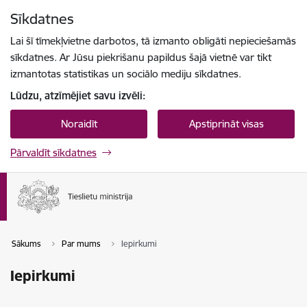
Pāriet uz lapas saturu
Sīkdatnes
Spied
lai meklētu
Enter
Lai šī tīmekļvietne darbotos, tā izmanto obligāti nepieciešamās
sīkdatnes. Ar Jūsu piekrišanu papildus šajā vietnē var tikt
izmantotas statistikas un sociālo mediju sīkdatnes.
Lūdzu, atzīmējiet savu izvēli:
Noraidīt
Apstiprināt visas
Pārvaldīt sīkdatnes
Sākums
Par mums
Iepirkumi
Iepirkumi