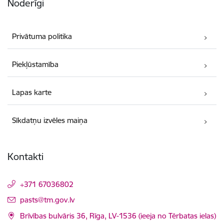
Noderīgi
Privātuma politika
Piekļūstamība
Lapas karte
Sīkdatņu izvēles maiņa
Kontakti
+371 67036802
E-pasts:
pasts@tm.gov.lv
Brīvības bulvāris 36, Rīga, LV-1536 (ieeja no Tērbatas ielas)