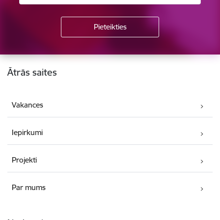
Kājene
Ātrās saites
Vakances
Iepirkumi
Projekti
Par mums