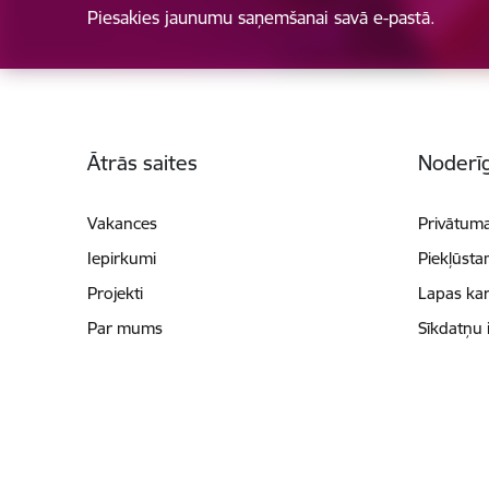
Piesakies jaunumu saņemšanai savā e-pastā.
Kājene
Ātrās saites
Noderīg
Vakances
Privātuma
Iepirkumi
Piekļūsta
Projekti
Lapas kar
Par mums
Sīkdatņu 