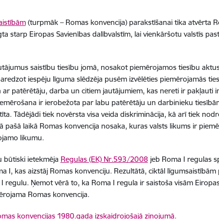
aistībām
(turpmāk – Romas konvencija) parakstīšanai tika atvērta R
a starp Eiropas Savienības dalībvalstīm, lai vienkāršotu valstīs p
utājumus saistību tiesību jomā, nosakot piemērojamos tiesību aktu
paredzot iespēju līguma slēdzēja pusēm izvēlēties piemērojamās t
 ar patērētāju, darba un citiem jautājumiem, kas nereti ir pakļauti
piemērošana ir ierobežota par labu patērētāju un darbinieku tiesībām
istīta. Tādējādi tiek novērsta visa veida diskriminācija, kā arī tiek n
ā pašā laikā Romas konvencija nosaka, kuras valsts likums ir piemēr
ojamo likumu.
 būtiski ietekmēja
Regulas (EK) Nr.593/2008
jeb Roma I regulas s
, kas aizstāj Romas konvenciju. Rezultātā, ciktāl līgumsaistībām
egulu. Ņemot vērā to, ka Roma I regula ir saistoša visām Eiropas 
emērojama Romas konvencija.
mas konvencijas 1980.gada izskaidrojošajā ziņojumā.