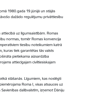
omā 1980.gada 19.jūnijā un stājās
astāvošo dažādo regulējumu privāttiesību
s attiecībā uz līgumsaistībām. Romas
iesību normas, tomēr Romas konvencija
 imperatīviem tiesību noteikumiem katrā
, kuras tiek garantētas tās valsts
odrošināta pietiekama aizsardzība
ojams attiecīgajam civiltiesiskajam
pēkā stāšanās. Līgumiem, kas noslēgti
 piemērojama Roma I, visas atsauces uz
Savienības dalībvalstīm, izņemot Dāniju