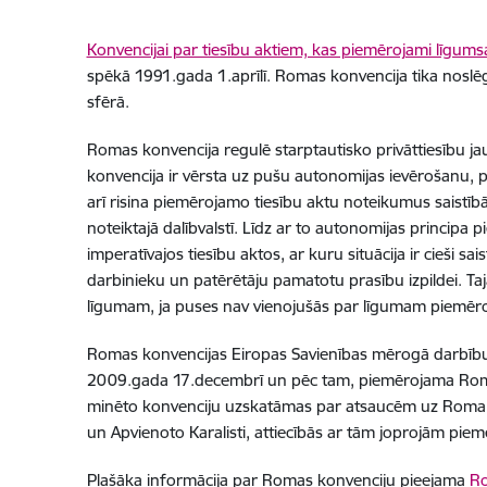
Konvencijai par tiesību aktiem, kas piemērojami līgums
spēkā 1991.gada 1.aprīlī. Romas konvencija tika noslēgt
sfērā.
Romas konvencija regulē starptautisko privāttiesību ja
konvencija ir vērsta uz pušu autonomijas ievērošanu, 
arī risina piemērojamo tiesību aktu noteikumus saistībā
noteiktajā dalībvalstī. Līdz ar to autonomijas principa 
imperatīvajos tiesību aktos, ar kuru situācija ir cieši sa
darbinieku un patērētāju pamatotu prasību izpildei. Taj
līgumam, ja puses nav vienojušās par līgumam piemēr
Romas konvencijas Eiropas Savienības mērogā darbību
2009.gada 17.decembrī un pēc tam, piemērojama Roma I
minēto konvenciju uzskatāmas par atsaucēm uz Roma I r
un Apvienoto Karalisti, attiecībās ar tām joprojām pi
Plašāka informācija par Romas konvenciju pieejama
Ro