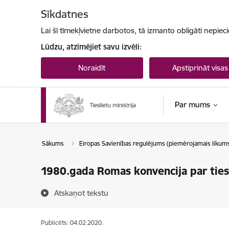
Pāriet uz lapas saturu
Sīkdatnes
Lai šī tīmekļvietne darbotos, tā izmanto obligāti nepiec
Lūdzu, atzīmējiet savu izvēli:
Noraidīt
Apstiprināt visas
Par mums
Sākums
Eiropas Savienības regulējums (piemērojamais likum
1980.gada Romas konvencija par ties
Atskaņot tekstu
Publicēts: 04.02.2020.