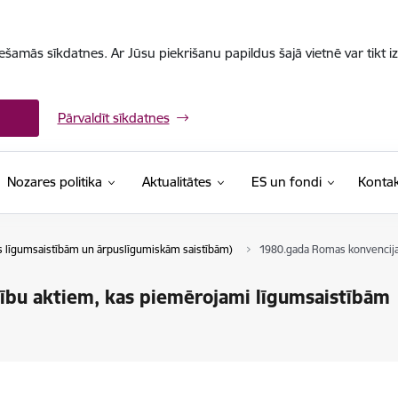
iešamās sīkdatnes. Ar Jūsu piekrišanu papildus šajā vietnē var tikt i
Pārvaldīt sīkdatnes
Nozares politika
Aktualitātes
ES un fondi
Kontak
s līgumsaistībām un ārpuslīgumiskām saistībām)
1980.gada Romas konvencija 
ību aktiem, kas piemērojami līgumsaistībām