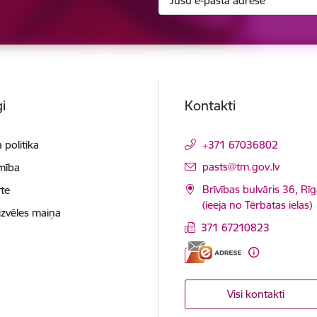
i
Kontakti
 politika
+371 67036802
E-pasts:
pasts@tm.gov.lv
mība
Brīvības bulvāris 36, Rī
te
(ieeja no Tērbatas ielas)
izvēles maiņa
371 67210823
Visi kontakti