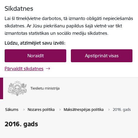
Pāriet uz lapas saturu
Sīkdatnes
Spied
lai meklētu
Enter
Lai šī tīmekļvietne darbotos, tā izmanto obligāti nepieciešamās
sīkdatnes. Ar Jūsu piekrišanu papildus šajā vietnē var tikt
izmantotas statistikas un sociālo mediju sīkdatnes.
Lūdzu, atzīmējiet savu izvēli:
Noraidīt
Apstiprināt visas
Pārvaldīt sīkdatnes
Sākums
Nozares politika
Maksātnespējas politika
2016. gads
2016. gads