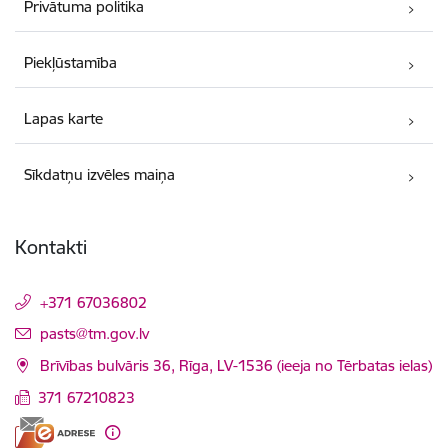
Privātuma politika
Piekļūstamība
Lapas karte
Sīkdatņu izvēles maiņa
Kontakti
+371 67036802
E-pasts:
pasts@tm.gov.lv
Brīvības bulvāris 36, Rīga, LV-1536 (ieeja no Tērbatas ielas)
371 67210823