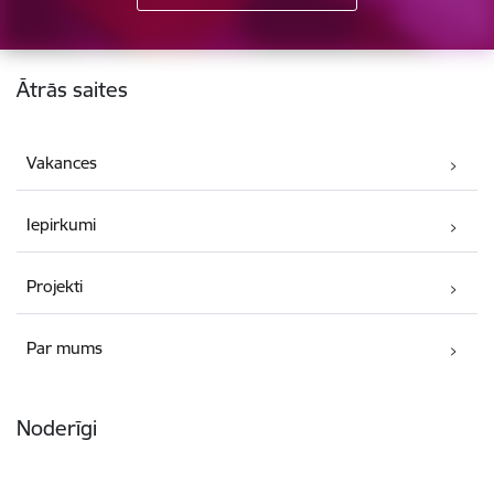
Kājene
Ātrās saites
Vakances
Iepirkumi
Projekti
Par mums
Noderīgi