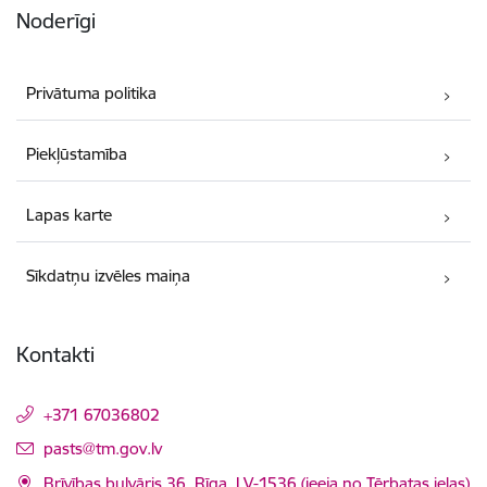
Noderīgi
Privātuma politika
Piekļūstamība
Lapas karte
Sīkdatņu izvēles maiņa
Kontakti
+371 67036802
E-pasts:
pasts@tm.gov.lv
Brīvības bulvāris 36, Rīga, LV-1536 (ieeja no Tērbatas ielas)