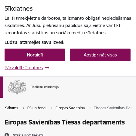
Pāriet uz lapas saturu
Sīkdatnes
Spied
lai meklētu
Enter
Lai šī tīmekļvietne darbotos, tā izmanto obligāti nepieciešamās
sīkdatnes. Ar Jūsu piekrišanu papildus šajā vietnē var tikt
izmantotas statistikas un sociālo mediju sīkdatnes.
Lūdzu, atzīmējiet savu izvēli:
Noraidīt
Apstiprināt visas
Pārvaldīt sīkdatnes
Sākums
ES un fondi
Eiropas Savienība
Eiropas Savienības Tiesa
Eiropas Savienības Tiesas departaments
Atskaņot tekstu