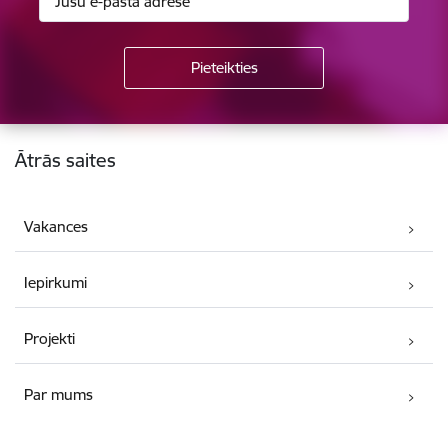
Kājene
Ātrās saites
Vakances
Iepirkumi
Projekti
Par mums