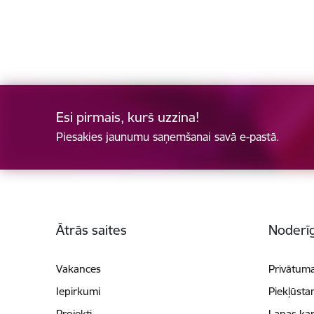
Esi pirmais, kurš uzzina!
Piesakies jaunumu saņemšanai savā e-pastā.
Kājene
Ātrās saites
Noderīg
Vakances
Privātuma
Iepirkumi
Piekļūsta
Projekti
Lapas kar