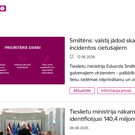
Smiltēns: valstij jādod s
incidentos cietušajiem
12.06.2026.
Tieslietu ministrija Edvarda Smi
galvenajiem virzieniem – palīdzī
tiesu sistēmas stiprināšanu un a
Aktualitāte
Informācija presei
Tieslietu ministrija nāk
identificējusi 140,4 miljon
06.08.2026.