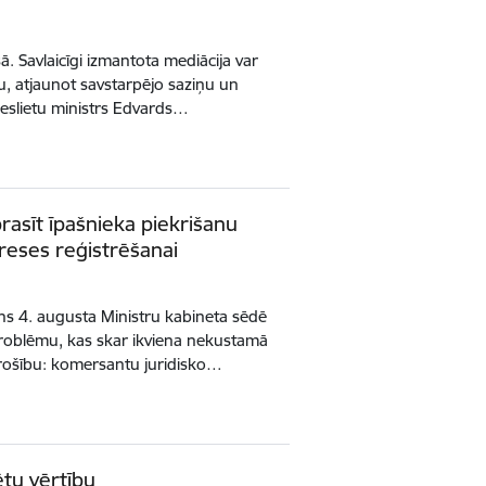
esā. Savlaicīgi izmantota mediācija var
u, atjaunot savstarpējo saziņu un
ieslietu ministrs Edvards…
prasīt īpašnieka piekrišanu
reses reģistrēšanai
ēns 4. augusta Ministru kabineta sēdē
 problēmu, kas skar ikviena nekustamā
drošību: komersantu juridisko…
ētu vērtību