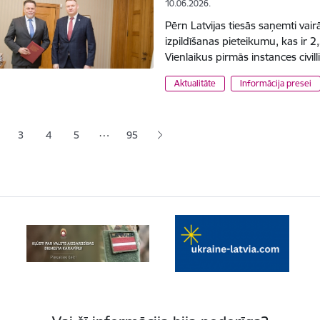
10.06.2026.
Pērn Latvijas tiesās saņemti vai
izpildīšanas pieteikumu, kas ir 
Vienlaikus pirmās instances civill
Aktualitāte
Informācija presei
ana
…
3
4
5
95
jā lapa
pa
Lapa
Lapa
Lapa