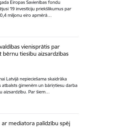
. gada Eiropas Savienības fondu
jusi 19 investīciju priekšlikumus par
40,4 miljonu eiro apmērā…
švaldības vienisprātis par
 bērnu tiesību aizsardzības
mai Latvijā nepieciešama skaidrāka
āks atbalsts ģimenēm un bāriņtiesu darba
u aizsardzību. Par šiem…
ar mediatora palīdzību spēj