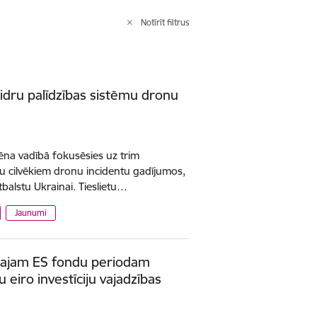
Notīrīt filtrus
kaidru palīdzības sistēmu dronu
ltēna vadībā fokusēsies uz trim
bu cilvēkiem dronu incidentu gadījumos,
tbalstu Ukrainai. Tieslietu…
Jaunumi
amajam ES fondu periodam
u eiro investīciju vajadzības