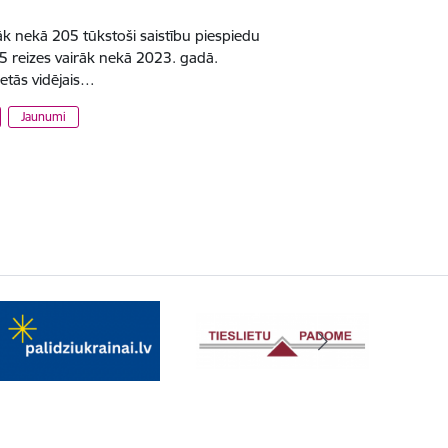
rāk nekā 205 tūkstoši saistību piespiedu
2,5 reizes vairāk nekā 2023. gadā.
ietās vidējais…
Jaunumi