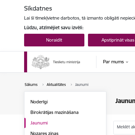
Pāriet uz lapas saturu
Sīkdatnes
Lai šī tīmekļvietne darbotos, tā izmanto obligāti nepiec
Lūdzu, atzīmējiet savu izvēli:
Noraidīt
Apstiprināt visas
Par mums
Sākums
Aktualitātes
Jaunumi
Jaunu
Noderīgi
Birokrātijas mazināšana
Jaunumi
Meklēt akt
Nozares ziņas