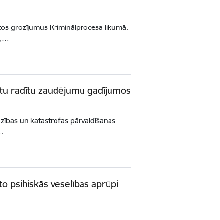
votos grozījumus Kriminālprocesa likumā.
t,…
tu radītu zaudējumu gadījumos
ardzības un katastrofas pārvaldīšanas
s…
to psihiskās veselības aprūpi