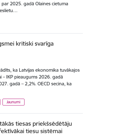
ju par 2025. gadā Olaines cietuma
ieslietu…
smei kritiski svarīga
īts, ka Latvijas ekonomika tuvākajos
i – IKP pieaugums 2026. gadā
027. gadā – 2,2%. OECD secina, ka
Jaunumi
stākās tiesas priekšsēdētāju
ektīvākai tiesu sistēmai