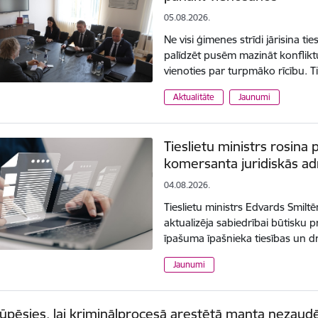
05.08.2026.
Ne visi ģimenes strīdi jārisina ti
palīdzēt pusēm mazināt konflikt
vienoties par turpmāko rīcību. T
Aktualitāte
Jaunumi
Tieslietu ministrs rosina 
komersanta juridiskās ad
04.08.2026.
Tieslietu ministrs Edvards Smilt
aktualizēja sabiedrībai būtisku
īpašuma īpašnieka tiesības un 
Jaunumi
rūpēsies, lai kriminālprocesā arestētā manta nezaud