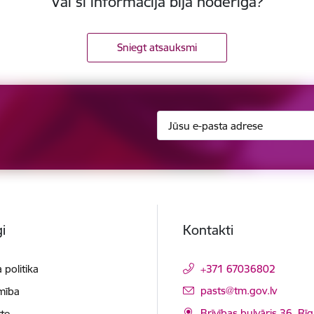
Vai šī informācija bija noderīga?
Sniegt atsauksmi
i
Kontakti
 politika
+371 67036802
E-pasts:
pasts@tm.gov.lv
mība
Brīvības bulvāris 36, Rī
te