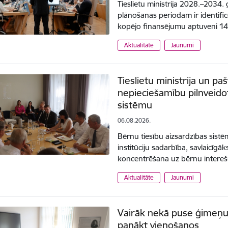
Tieslietu ministrija 2028.–2034
plānošanas periodam ir identificē
kopējo finansējumu aptuveni 1
Aktualitāte
Jaunumi
Tieslietu ministrija un pa
nepieciešamību pilnveidot
sistēmu
06.08.2026.
Bērnu tiesību aizsardzības sistē
institūciju sadarbība, savlaicīg
koncentrēšana uz bērnu intereš
Aktualitāte
Jaunumi
Vairāk nekā puse ģimeņu 
panākt vienošanos