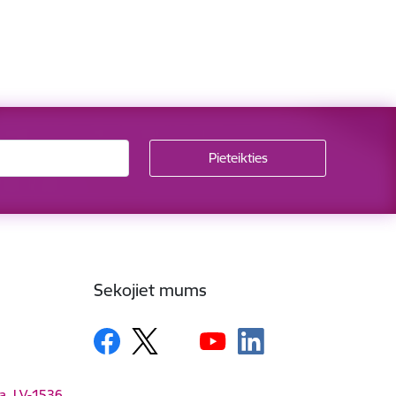
Sekojiet mums
ga, LV-1536