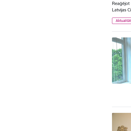
Reaģējot 
Latvijas 
Aktualitā