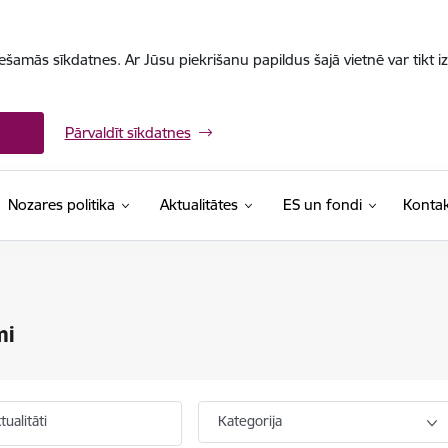
iešamās sīkdatnes. Ar Jūsu piekrišanu papildus šajā vietnē var tikt i
Pārvaldīt sīkdatnes
Nozares politika
Aktualitātes
ES un fondi
Kontak
mi
ualitāti
Kategorija