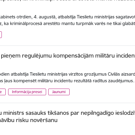
.
kabinets otrdien, 4. augustā, atbalstīja Tieslietu ministrijas sagata
z, ka kriminālprocesā arestēto mantu turpmāk varēs ne tikai glabā
 pieņem regulējumu kompensācijām militāru inciden
ien atbalstīja Tieslietu ministrijas virzītos grozījumus Civilās aizs
as ļaus kompensēt militāru incidentu rezultātā radītus zaudējumu
te
Informācija presei
Jaunumi
tu ministrs sasauks tikšanos par nepilngadīgo ieslodzī
āvību risku novēršanu