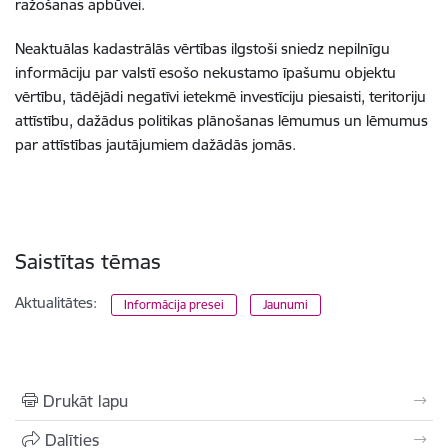
ražošanas apbūvei.
Neaktuālas kadastrālās vērtības ilgstoši sniedz nepilnīgu
informāciju par valstī esošo nekustamo īpašumu objektu
vērtību, tādējādi negatīvi ietekmē investīciju piesaisti, teritoriju
attīstību, dažādus politikas plānošanas lēmumus un lēmumus
par attīstības jautājumiem dažādās jomās.
Saistītas tēmas
Aktualitātes:
Informācija presei
Jaunumi
Drukāt lapu
Dalīties