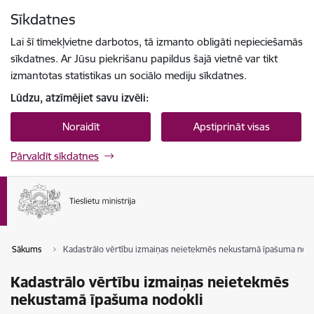
Pāriet uz lapas saturu
Sīkdatnes
Spied
lai meklētu
Enter
Lai šī tīmekļvietne darbotos, tā izmanto obligāti nepieciešamās
sīkdatnes. Ar Jūsu piekrišanu papildus šajā vietnē var tikt
izmantotas statistikas un sociālo mediju sīkdatnes.
Lūdzu, atzīmējiet savu izvēli:
Noraidīt
Apstiprināt visas
Pārvaldīt sīkdatnes
Sākums
Kadastrālo vērtību izmaiņas neietekmēs nekustamā īpašuma nodo
Kadastrālo vērtību izmaiņas neietekmēs
nekustamā īpašuma nodokli