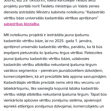
Šobrīd, l
īdz 29. oktobrim, Valsts kancelejas Tiesību aktu
projektu portālā norit Tieslietu ministrijas un Valsts zemes
dienesta izstrādāto Ministru kabineta noteikumu “Kadastrālo
vērtību bāze universālās kadastrālās vērtības aprēķinam”
sabiedrības līdzdalība
.
MK noteikumu projektā ir iestrādāta jauna īpašumu
kadastrālo vērtību bāze, lai no 2025. gada 1. janvāra,
aprēķinot universālo kadastrālo vērtību, panāktu, ka tā būs
iespējami pietuvināta šo īpašumu tirgus vērtībai. Pateicoties
jaunai īpašumu kadastrālo vērtību bāzei, uz
labosies
kadastrālo vērtību atbilstība nekustamā īpašuma tirgum
vairākos segmentos – piemēram jaunizbūvētiem dzīvokļiem,
komercobjektiem, kā arī precizitāte liela apjoma savrupmājām.
Kadastrālajās vērtībās precīzāk ņems vērā ēku vecumu un
labiekārtojumu, tiks sasniegta kopumā labāka kadastrālo
vērtību vidējā atbilstība nekustamā īpašuma tirgum. Tāpat būs
vienkāršota apbūves vērtību zonējumu sistēma, apvienojot
iepriekš atšķirīgos zonējumus dzīvojamai, komercobjektu un