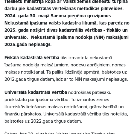
Tieslietu ministrija kopā ar Valsts zemes dienestu turpina
darbu pie kadastrālās vērtēšanas metodikas pilnveides.
2024. gada 30. maijā Saeima pieņēma grozījumus
Nekustamā īpašuma valsts kadastra likumā, kas paredz no
2025. gada nošķirt divas kadastrālās vērtības - fiskālo un
universālo.
Nekustamā
īpašuma nodokļa (NĪN) maksājumi
2025.gadā nepieaugs.
Fiskālā kadastrālā vērtība
tiks izmantota nekustamā
īpašuma nodokļa maksājumiem, nodevu aprēķiniem, nomas
maksas noteikšanai. Tā paliks līdzšinējā apmērā, balstoties uz
2012.gada tirgus datiem, līdz ar to NĪN maksājumi nepieaugs.
Universālā
kadastrālā vērtība
nodrošinās patiesāku
priekšstatu par īpašuma vērtību. To izmantos zemes
likumiskās lietošanas maksas noteikšanai, grāmatvedībā un
finanšu pārskatos. Universālā kadastrālā vērtība tiks noteikta,
balstoties uz 2022.gada tirgus datiem.