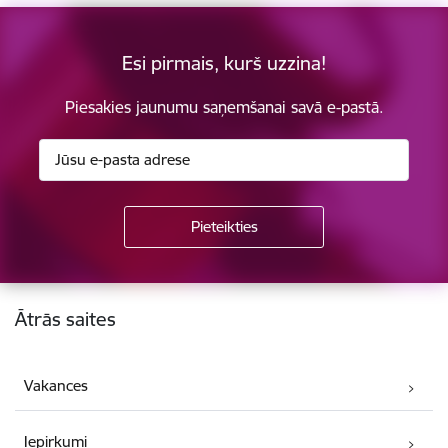
Esi pirmais, kurš uzzina!
Piesakies jaunumu saņemšanai savā e-pastā.
Kājene
Ātrās saites
Vakances
Iepirkumi