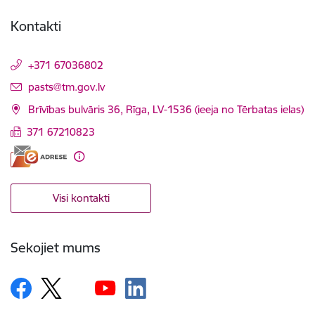
Kontakti
+371 67036802
E-pasts:
pasts@tm.gov.lv
Brīvības bulvāris 36, Rīga, LV-1536 (ieeja no Tērbatas ielas)
371 67210823
Visi kontakti
Sekojiet mums