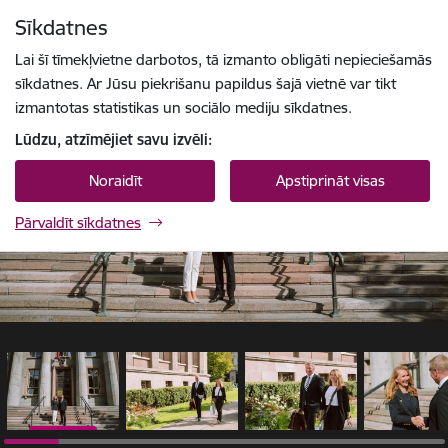
Pāriet uz lapas saturu
Sīkdatnes
1 / 30
Spied
lai meklētu
Enter
Lai šī tīmekļvietne darbotos, tā izmanto obligāti nepieciešamās
sīkdatnes. Ar Jūsu piekrišanu papildus šajā vietnē var tikt
izmantotas statistikas un sociālo mediju sīkdatnes.
Lūdzu, atzīmējiet savu izvēli:
Noraidīt
Apstiprināt visas
Pārvaldīt sīkdatnes