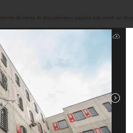
iešamās sīkdatnes. Ar Jūsu piekrišanu papildus šajā vietnē var tikt i
Pārvaldīt sīkdatnes
Nozares politika
Aktualitātes
ES un fondi
Kontak