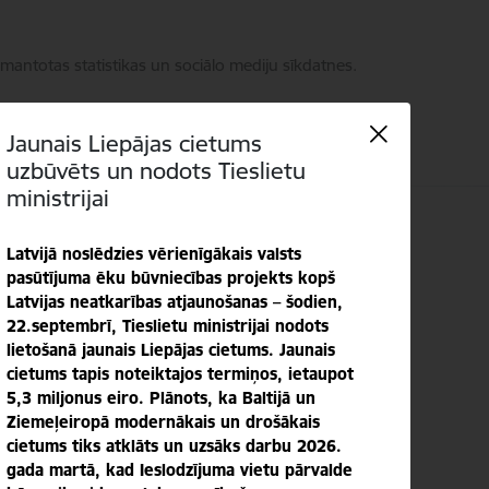
zmantotas statistikas un sociālo mediju sīkdatnes.
Jaunais Liepājas cietums
uzbūvēts un nodots Tieslietu
ministrijai
ti
Language
Meklēt
Piekļūstamība
Latvijā noslēdzies vērienīgākais valsts
pasūtījuma ēku būvniecības projekts kopš
Latvijas neatkarības atjaunošanas – šodien,
22.septembrī, Tieslietu ministrijai nodots
lietošanā jaunais Liepājas cietums. Jaunais
cietums tapis noteiktajos termiņos, ietaupot
5,3 miljonus eiro. Plānots, ka Baltijā un
Ziemeļeiropā modernākais un drošākais
cietums tiks atklāts un uzsāks darbu 2026.
gada martā, kad Ieslodzījuma vietu pārvalde