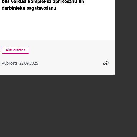
būs veikusi kompleksa aprīkošanu un
darbinieku sagatavošanu.
Aktualitātes
Publicēts: 22.09.2025.