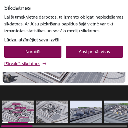
Pāriet uz lapas saturu
Sīkdatnes
1 / 15
Spied
lai meklētu
Enter
Lai šī tīmekļvietne darbotos, tā izmanto obligāti nepieciešamās
sīkdatnes. Ar Jūsu piekrišanu papildus šajā vietnē var tikt
izmantotas statistikas un sociālo mediju sīkdatnes.
Lūdzu, atzīmējiet savu izvēli:
Noraidīt
Apstiprināt visas
Pārvaldīt sīkdatnes