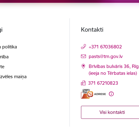
i
Kontakti
 politika
+371 67036802
E-pasts:
pasts@tm.gov.lv
mība
Brīvības bulvāris 36, Rī
te
(ieeja no Tērbatas ielas)
izvēles maiņa
371 67210823
Visi kontakti