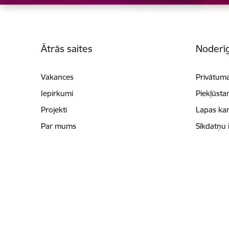
Kājene
Ātrās saites
Noderīg
Vakances
Privātuma
Iepirkumi
Piekļūsta
Projekti
Lapas kar
Par mums
Sīkdatņu 