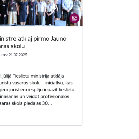
inistre atklāj pirmo Jauno
aras skolu
ums: 21.07.2025.
lijā Tieslietu ministrija atklāja
ristu vasaras skolu – iniciatīvu, kas
em juristiem iespēju iepazīt tieslietu
zināšanas un veidot profesionālos
saras skolā piedalās 30…