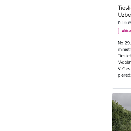
Tiesl
Uzbe
Publicē
Aktua
No 29.
minist
Tieslie
“Adola
Vizītes
piere