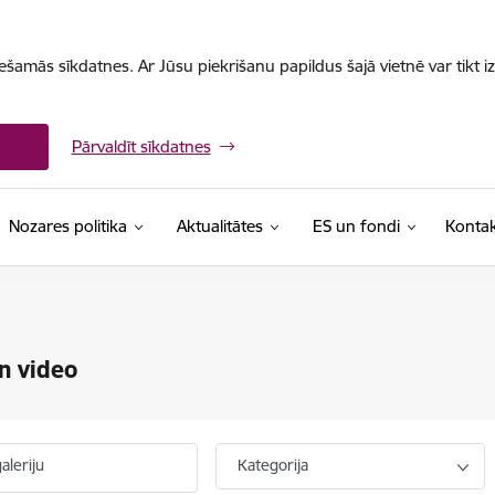
iešamās sīkdatnes. Ar Jūsu piekrišanu papildus šajā vietnē var tikt i
Pārvaldīt sīkdatnes
Nozares politika
Aktualitātes
ES un fondi
Kontak
n video
aleriju
Kategorija