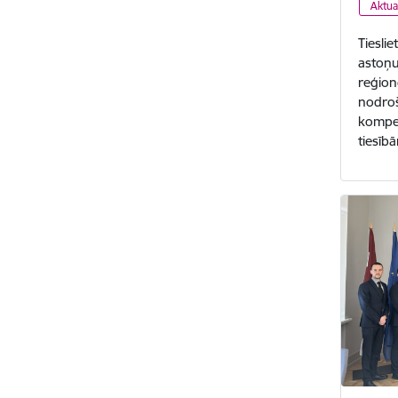
Aktua
Tieslie
astoņu
reģiono
nodroši
kompen
tiesī