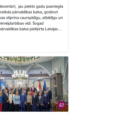
 decembrī, jau piekto gadu pasniegta
ratīvās pārvaldības balva, godinot
s stiprina caurspīdīgu, atbildīgu un
ņēmējdarbības vidi. Šogad
ārvaldības balva piešķirta Latvijas…