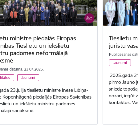
ietu ministre piedalās Eiropas
Tieslietu m
nības Tieslietu un iekšlietu
juristu vas
stru padomes neformālajā
Publicēšanas dat
ksmē
Jaunumi
šanas datums: 23.07.2025.
2025.gada 21.jū
litātes
Jaunumi
pirmo Jauno ju
sniedz topošaji
da 23.jūlijā tieslietu ministre Inese Lībiņa-
nozari, iegūt 
 Kopenhāgenā piedalījās Eiropas Savienības
kontaktus. Va
ieslietu un iekšlietu ministru padomes
ālajā sanāksmē.