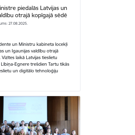
inistre piedalās Latvijas un
aldību otrajā kopīgajā sēdē
ums: 27.08.2025.
dente un Ministru kabineta locekļi
jas un Igaunijas valdību otrajā
Vizītes laikā Latvijas tieslietu
 Lībiņa-Egnere trešdien Tartu tikās
eslietu un digitālo tehnoloģiju