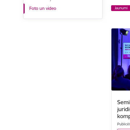
Foto un video
Jaunumi
Semi
jurid
komp
Publicē