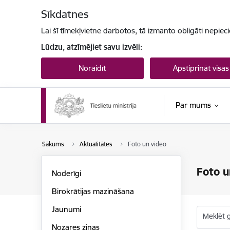
Pāriet uz lapas saturu
Sīkdatnes
Lai šī tīmekļvietne darbotos, tā izmanto obligāti nepiec
Lūdzu, atzīmējiet savu izvēli:
Noraidīt
Apstiprināt visas
Par mums
Sākums
Aktualitātes
Foto un video
Foto u
Noderīgi
Birokrātijas mazināšana
Jaunumi
Meklēt g
Nozares ziņas