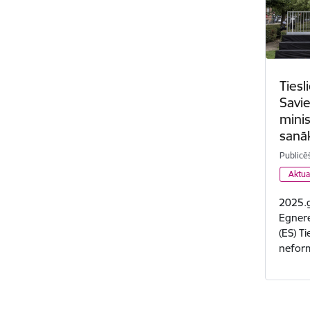
Tiesl
Savie
mini
sanā
Publicē
Aktua
2025.ga
Egnere
(ES) T
neform