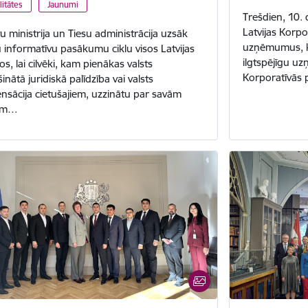
litātes
Jaunumi
Trešdien, 10.
Latvijas Korpo
tu ministrija un Tiesu administrācija uzsāk
uzņēmumus, ka
 informatīvu pasākumu ciklu visos Latvijas
ilgtspējīgu uz
s, lai cilvēki, kam pienākas valsts
Korporatīvās p
nātā juridiskā palīdzība vai valsts
sācija cietušajiem, uzzinātu par savām
bām…