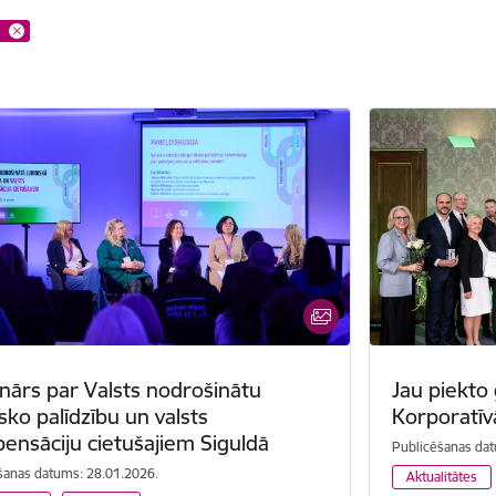
nārs par Valsts nodrošinātu
Jau piekto
isko palīdzību un valsts
Korporatīv
ensāciju cietušajiem Siguldā
Publicēšanas dat
šanas datums: 28.01.2026.
Aktualitātes