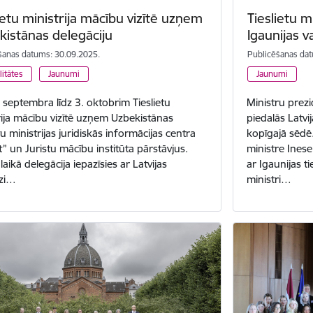
ietu ministrija mācību vizītē uzņem
Tieslietu m
kistānas delegāciju
Igaunijas v
šanas datums: 30.09.2025.
Publicēšanas dat
litātes
Jaunumi
Jaunumi
 septembra līdz 3. oktobrim Tieslietu
Ministru prezi
rija mācību vizītē uzņem Uzbekistānas
piedalās Latvi
tu ministrijas juridiskās informācijas centra
kopīgajā sēdē. 
t” un Juristu mācību institūta pārstāvjus.
ministre Inese
 laikā delegācija iepazīsies ar Latvijas
ar Igaunijas ti
dzi…
ministri…