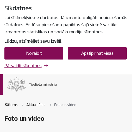
Pāriet uz lapas saturu
Sīkdatnes
Spied
lai meklētu
Enter
Lai šī tīmekļvietne darbotos, tā izmanto obligāti nepieciešamās
sīkdatnes. Ar Jūsu piekrišanu papildus šajā vietnē var tikt
izmantotas statistikas un sociālo mediju sīkdatnes.
Lūdzu, atzīmējiet savu izvēli:
Noraidīt
Apstiprināt visas
Pārvaldīt sīkdatnes
Sākums
Aktualitātes
Foto un video
Foto un video