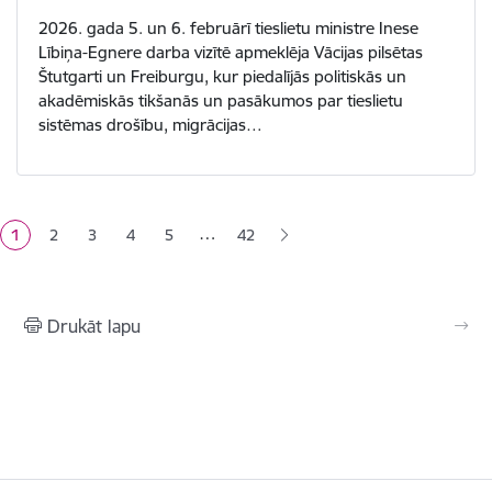
2026. gada 5. un 6. februārī tieslietu ministre Inese
Lībiņa-Egnere darba vizītē apmeklēja Vācijas pilsētas
Štutgarti un Freiburgu, kur piedalījās politiskās un
akadēmiskās tikšanās un pasākumos par tieslietu
sistēmas drošību, migrācijas…
Lapošana
…
1
2
3
4
5
42
Pašreizējā lapa
Lapa
Lapa
Lapa
Lapa
Drukāt lapu