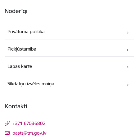
Noderīgi
Privātuma politika
Piekļūstamība
Lapas karte
Sīkdatņu izvēles maiņa
Kontakti
+371 67036802
E-pasts:
pasts@tm.gov.lv