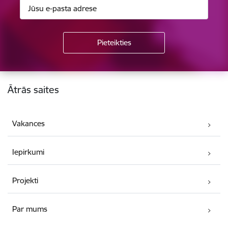
Kājene
Ātrās saites
Vakances
Iepirkumi
Projekti
Par mums