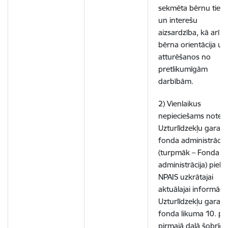
sekmēta bērnu tiesī
un interešu
aizsardzība, kā arī
bērna orientācija uz
atturēšanos no
pretlikumīgām
darbībām.
2) Vienlaikus
nepieciešams noteik
Uzturlīdzekļu garant
fonda administrācija
(turpmāk – Fonda
administrācija) piekļ
NPAIS uzkrātajai
aktuālajai informācija
Uzturlīdzekļu garant
fonda likuma 10. pa
pirmajā daļā šobrīd i