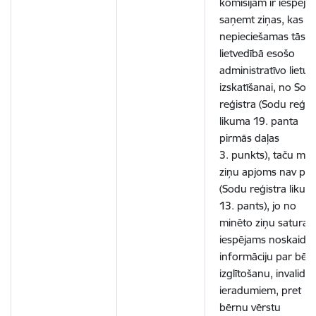
komisijām ir iespēja
saņemt ziņas, kas
nepieciešamas tās
lietvedībā esošo
administratīvo lietu
izskatīšanai, no Sod
reģistra (Sodu reģis
likuma 19. panta
pirmās daļas
3. punkts), taču min
ziņu apjoms nav piln
(Sodu reģistra likum
13. pants), jo no
minēto ziņu satura 
iespējams noskaidro
informāciju par bēr
izglītošanu, invaliditā
ieradumiem, pret
bērnu vērstu