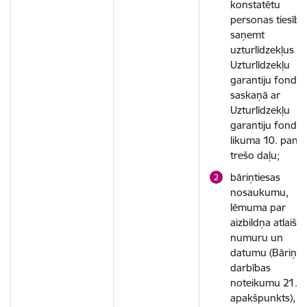
konstatētu
personas tiesība
saņemt
uzturlīdzekļus n
Uzturlīdzekļu
garantiju fonda
saskaņā ar
Uzturlīdzekļu
garantiju fonda
likuma 10. panta
trešo daļu;
bāriņtiesas
nosaukumu,
lēmuma par
aizbildņa atlaiša
numuru un
datumu (Bāriņti
darbības
noteikumu 21.10
apakšpunkts), la