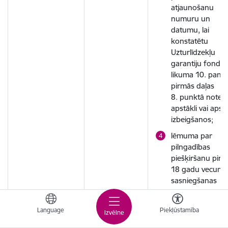
atjaunošanu
numuru un
datumu, lai
konstatētu
Uzturlīdzekļu
garantiju fonda
likuma 10. panta
pirmās daļas
8. punktā noteik
apstākli vai apst
izbeigšanos;
lēmuma par
pilngadības
piešķiršanu pirm
18 gadu vecuma
sasniegšanas
numuru un
datumu, lai
Language
Piekļūstamība
Izvēlne
konstatētu
Uzturlīdzekļu