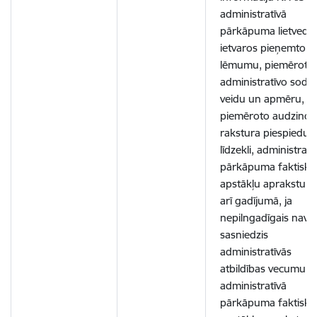
administratīvā
pārkāpuma lietvedī
ietvaros pieņemto
lēmumu, piemēroto
administratīvo soda
veidu un apmēru,
piemēroto audzinoš
rakstura piespiedu
līdzekli, administratī
pārkāpuma faktisko
apstākļu aprakstu, 
arī gadījumā, ja
nepilngadīgais nav
sasniedzis
administratīvās
atbildības vecumu –
administratīvā
pārkāpuma faktisko