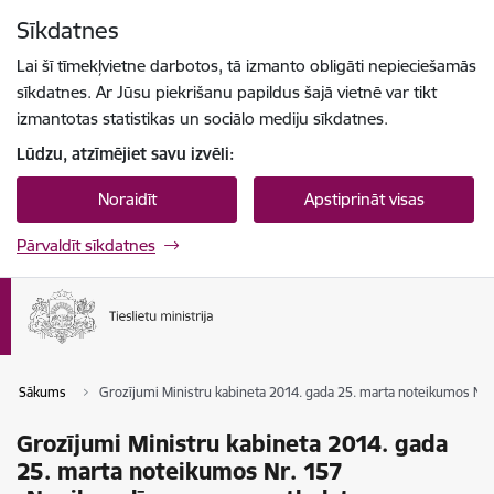
Pāriet uz lapas saturu
Sīkdatnes
Spied
lai meklētu
Enter
Lai šī tīmekļvietne darbotos, tā izmanto obligāti nepieciešamās
sīkdatnes. Ar Jūsu piekrišanu papildus šajā vietnē var tikt
izmantotas statistikas un sociālo mediju sīkdatnes.
Lūdzu, atzīmējiet savu izvēli:
Noraidīt
Apstiprināt visas
Pārvaldīt sīkdatnes
Sākums
Grozījumi Ministru kabineta 2014. gada 25. marta noteikumos Nr.
Grozījumi Ministru kabineta 2014. gada
25. marta noteikumos Nr. 157