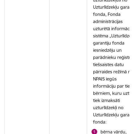
Uzturlīdzekļu garant
fonda, Fonda
administrācijas
uzturētā informācija
sistēma „Uzturlīdzek
garantiju fonda
iesniedzēju un
parādnieku reģistrs
tiešsaistes datu
pārraides režīmā no
NPAIS iegūs
informāciju par tiem
bērniem, kuru uztu
tiek izmaksāti
uzturlīdzekļi no
Uzturlīdzekļu garant
fonda:
bērna vārdu,