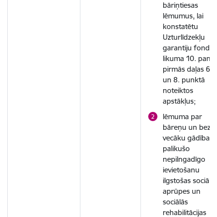
bāriņtiesas
lēmumus, lai
konstatētu
Uzturlīdzekļu
garantiju fonda
likuma 10. panta
pirmās daļas 6., 
un 8. punktā
noteiktos
apstākļus;
lēmuma par
bāreņu un bez
vecāku gādības
palikušo
nepilngadīgo
ievietošanu
ilgstošas sociālā
aprūpes un
sociālās
rehabilitācijas