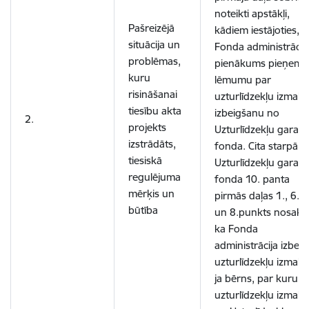
noteikti apstākļi,
Pašreizējā
kādiem iestājoties,
situācija un
Fonda administrācijai
problēmas,
pienākums pieņemt
kuru
lēmumu par
risināšanai
uzturlīdzekļu izmak
tiesību akta
izbeigšanu no
2.
projekts
Uzturlīdzekļu garant
izstrādāts,
fonda. Cita starpā
tiesiskā
Uzturlīdzekļu garant
regulējuma
fonda 10. panta
mērķis un
pirmās daļas 1., 6., 
būtība
un 8.punkts nosaka
ka Fonda
administrācija izbeid
uzturlīdzekļu izmaks
ja bērns, par kuru ve
uzturlīdzekļu izmak