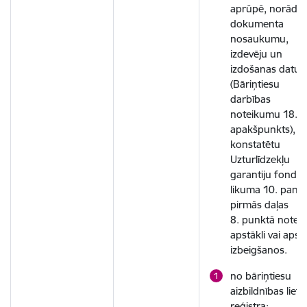
aprūpē, norādot
dokumenta
nosaukumu,
izdevēju un
izdošanas datu
(Bāriņtiesu
darbības
noteikumu 18.10
apakšpunkts), la
konstatētu
Uzturlīdzekļu
garantiju fonda
likuma 10. panta
pirmās daļas
8. punktā noteik
apstākli vai apst
izbeigšanos.
no bāriņtiesu
aizbildnības lietu
reģistra;