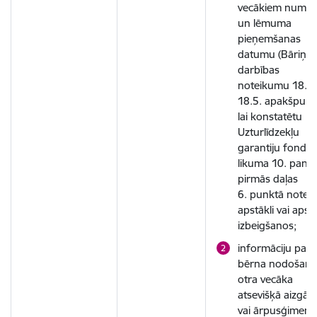
vecākiem numu
un lēmuma
pieņemšanas
datumu (Bāriņti
darbības
noteikumu 18.4.
18.5. apakšpunkt
lai konstatētu
Uzturlīdzekļu
garantiju fonda
likuma 10. panta
pirmās daļas
6. punktā noteik
apstākli vai apst
izbeigšanos;
informāciju par
bērna nodošan
otra vecāka
atsevišķā aizgād
vai ārpusģimene