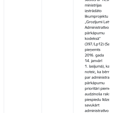
ministrijas
izstrādāto
likumprojektu
„Grozījumi Latvij
Administratīvo
pārkāpumu
kodeksā”
(397/Lp12) (Sae
pieņemts
2016. gada
14. janvārī
1. lasījumā), kas
noteic, ka bērn
par administratī
pārkāpumu
prioritāri piemēr
audzinoša rakst
piespiedu līdzekļ
savukārt
administratīvo s