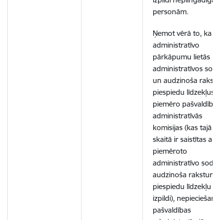
personām.
Ņemot vērā to, ka
administratīvo
pārkāpumu lietās
administratīvos sod
un audzinoša rakst
piespiedu līdzekļus
piemēro pašvaldība
administratīvās
komisijas (kas tajā
skaitā ir saistītas arī 
piemēroto
administratīvo sodu
audzinoša rakstura
piespiedu līdzekļu
izpildi), nepieciešam
pašvaldības