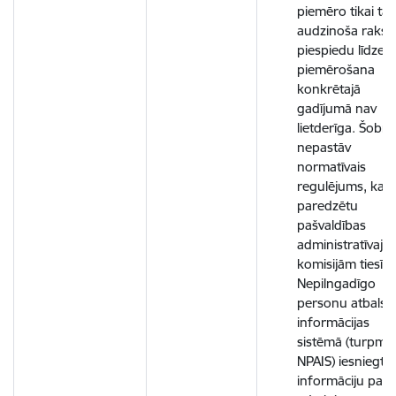
piemēro tikai tad
audzinoša rakst
piespiedu līdzek
piemērošana
konkrētajā
gadījumā nav
lietderīga. Šobrī
nepastāv
normatīvais
regulējums, kas
paredzētu
pašvaldības
administratīvajā
komisijām tiesīb
Nepilngadīgo
personu atbalst
informācijas
sistēmā (turpmā
NPAIS) iesniegt
informāciju par