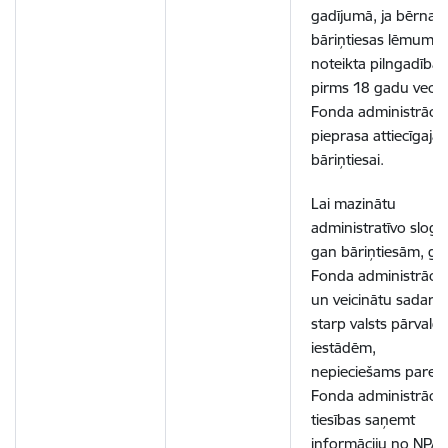
gadījumā, ja bērnam
bāriņtiesas lēmumu
noteikta pilngadība
pirms 18 gadu vecu
Fonda administrācij
pieprasa attiecīgajai
bāriņtiesai.
Lai mazinātu
administratīvo slogu
gan bāriņtiesām, ga
Fonda administrācija
un veicinātu sadarb
starp valsts pārvald
iestādēm,
nepieciešams pared
Fonda administrācija
tiesības saņemt
informāciju no NPAI