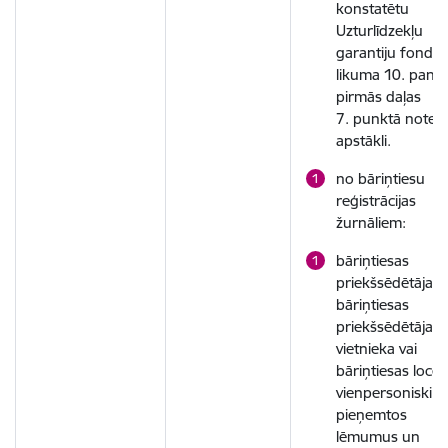
konstatētu
Uzturlīdzekļu
garantiju fonda
likuma 10. panta
pirmās daļas
7. punktā noteik
apstākli.
no bāriņtiesu
reģistrācijas
žurnāliem:
bāriņtiesas
priekšsēdētāja,
bāriņtiesas
priekšsēdētāja
vietnieka vai
bāriņtiesas locek
vienpersoniski
pieņemtos
lēmumus un