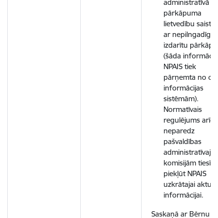
administratīvā
pārkāpuma
lietvedību saistīb
ar nepilngadīgā
izdarītu pārkāp
(šāda informācij
NPAIS tiek
pārņemta no ci
informācijas
sistēmām).
Normatīvais
regulējums arīd
neparedz
pašvaldības
administratīvajā
komisijām tiesīb
piekļūt NPAIS
uzkrātajai aktuāl
informācijai.
Saskaņā ar Bērnu