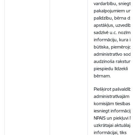
vardarbību, sniegta
pakalpojumiem un
palīdzību, bērna dzī
apstākļus, uzvedību
sadzīvē u.c. nozīmīg
informāciju, kura ir
būtiska, piemērojot
administratīvo sodu 
audzinoša rakstura
piespiedu līdzekli
bērnam.
Piešķirot pašvaldību
administratīvajām
komisijām tiesības
iesniegt informāciju
NPAIS un piekļuvi N
uzkrātajai aktuālajai
informācijai, tiks