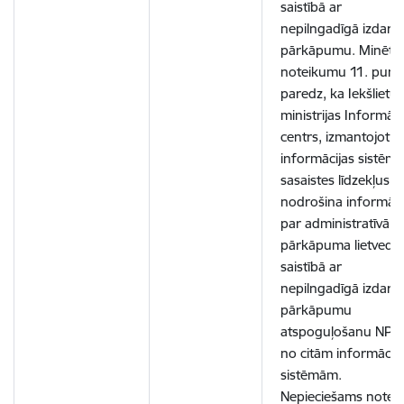
saistībā ar
nepilngadīgā izdarīt
pārkāpumu. Minēto
noteikumu 11. punk
paredz, ka Iekšlietu
ministrijas Informāci
centrs, izmantojot
informācijas sistēm
sasaistes līdzekļus,
nodrošina informāci
par administratīvā
pārkāpuma lietvedī
saistībā ar
nepilngadīgā izdarīt
pārkāpumu
atspoguļošanu NPAI
no citām informācij
sistēmām.
Nepieciešams noteik