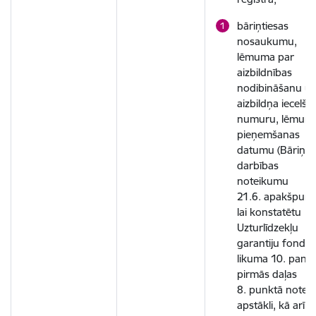
bāriņtiesas
nosaukumu,
lēmuma par
aizbildnības
nodibināšanu u
aizbildņa iecelša
numuru, lēmum
pieņemšanas
datumu (Bāriņti
darbības
noteikumu
21.6. apakšpunkt
lai konstatētu
Uzturlīdzekļu
garantiju fonda
likuma 10. panta
pirmās daļas
8. punktā noteik
apstākli, kā arī la