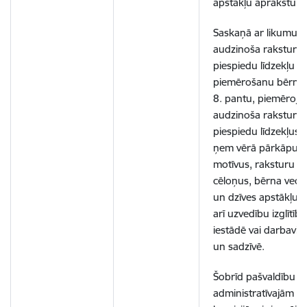
apstākļu aprakstu.
Saskaņā ar likumu „
audzinoša rakstura
piespiedu līdzekļu
piemērošanu bērni
8. pantu, piemērojo
audzinoša rakstura
piespiedu līdzekļus,
ņem vērā pārkāpum
motīvus, raksturu u
cēloņus, bērna vec
un dzīves apstākļus,
arī uzvedību izglītība
iestādē vai darbavie
un sadzīvē.
Šobrīd pašvaldību
administratīvajām