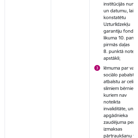
institūcijās num
un datumu, lai
konstatētu
Uzturlīdzekļu
garantiju fonda
likuma 10. panta
pirmās daļas
8. punktā noteik
apstākli;
lēmuma par vals
sociālo pabalstu,
atbalstu ar celiak
slimiem bērniem
kuriem nav
noteikta
invaliditāte, un
apgādnieka
zaudējuma pensi
izmaksas
pārtraukšanu va