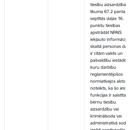
tiesību aizsardzības
likuma 67.2 panta
septītās daļas 16.
punktu tiesības
apstrādāt NPAIS
iekļauto informāciju,
skaitā personas dat
ir citām valsts un
pašvaldību iestādēm
kuru darbību
reglamentējošos
normatīvajos aktos i
noteikts, ka šo iestā
funkcijas ir saistītas 
bērnu tiesību
aizsardzību vai
kriminālsoda vai
administratīvā soda
izpildi nepilngadīga