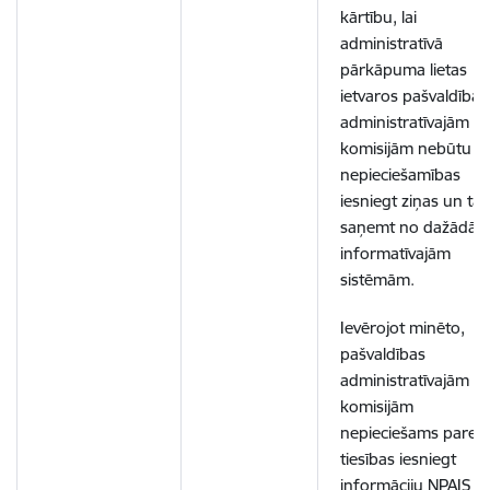
kārtību, lai
administratīvā
pārkāpuma lietas
ietvaros pašvaldības
administratīvajām
komisijām nebūtu
nepieciešamības
iesniegt ziņas un tās
saņemt no dažādā
informatīvajām
sistēmām.
Ievērojot minēto,
pašvaldības
administratīvajām
komisijām
nepieciešams pared
tiesības iesniegt
informāciju NPAIS p