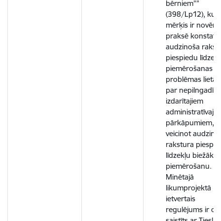
bērniem””
(398/Lp12), kur
mērķis ir novērs
praksē konstatē
audzinoša rakst
piespiedu līdzek
piemērošanas
problēmas lietās
par nepilngadīg
izdarītajiem
administratīvaji
pārkāpumiem,
veicinot audzino
rakstura piespie
līdzekļu biežāku
piemērošanu.
Minētajā
likumprojektā
ietvertais
regulējums ir cie
saistīts ar Tieslie