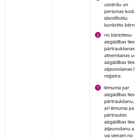
uzvārdu un
personas kodu, l
identificētu
konkrēto bērnu;
no bāriņtiesu
aizgādības tiesī
pārtraukšanas 
atņemšanas un
aizgādības tiesī
atjaunošanas lie
reģistra:
lēmuma par
aizgādības tiesī
pārtraukšanu, k
arī lēmuma par
pārtraukto
aizgādības tiesī
atjaunošanu ab
vai vienam no