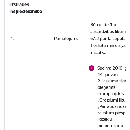
izstrādes
nepieciešamība
Bērnu tiesību
aizsardzības likuma
1.
Pamatojums
67.2 panta septītā d
Tieslietu ministrijas
iniciatīva.
Saeimā 2016. g
14. janvārī
2. lasījumā tika
pieņemts
likumprojekts
„Grozījumi likum
„Par audzinoša
rakstura piespie
līdzekļu
piemērošanu