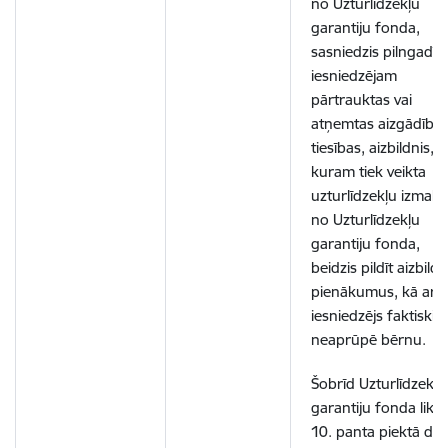
no Uzturlīdzekļu
garantiju fonda,
sasniedzis pilngadīb
iesniedzējam
pārtrauktas vai
atņemtas aizgādība
tiesības, aizbildnis,
kuram tiek veikta
uzturlīdzekļu izmak
no Uzturlīdzekļu
garantiju fonda,
beidzis pildīt aizbild
pienākumus, kā arī j
iesniedzējs faktiski
neaprūpē bērnu.
Šobrīd Uzturlīdzekļu
garantiju fonda lik
10. panta piektā daļ