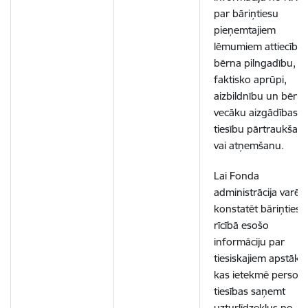
par bāriņtiesu
pieņemtajiem
lēmumiem attiecībā 
bērna pilngadību,
faktisko aprūpi,
aizbildnību un bērn
vecāku aizgādības
tiesību pārtraukšan
vai atņemšanu.
Lai Fonda
administrācija varēt
konstatēt bāriņtiesu
rīcībā esošo
informāciju par
tiesiskajiem apstākļi
kas ietekmē person
tiesības saņemt
uzturlīdzekļus no