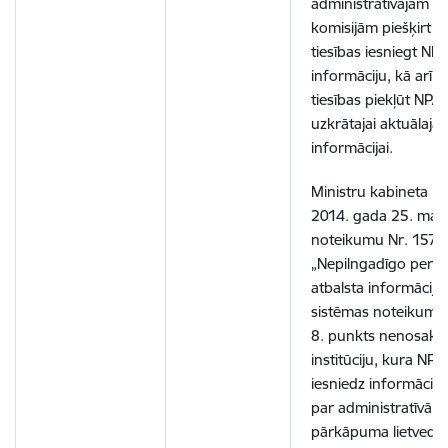
administratīvajām
komisijām piešķirt
tiesības iesniegt NPA
informāciju, kā arī
tiesības piekļūt NPAI
uzkrātajai aktuālajai
informācijai.
Ministru kabineta
2014. gada 25. mar
noteikumu Nr. 157
„Nepilngadīgo pers
atbalsta informācija
sistēmas noteikumi”
8. punkts nenosaka
institūciju, kura NPA
iesniedz informāciju
par administratīvā
pārkāpuma lietvedī