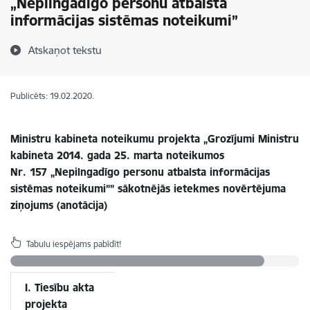
„Nepilngadīgo personu atbalsta
informācijas sistēmas noteikumi”
Atskaņot tekstu
Publicēts: 19.02.2020.
Ministru kabineta noteikumu projekta
„
Grozījumi
Ministru
kabineta 2014
.
gada 25
.
marta
noteikumos
Nr. 157
„Nepilngadīgo personu atbalsta informācijas
sistēmas noteikumi
””
sākotnējās ietekmes novērtējuma
ziņojums (anotācija)
Tabulu iespējams pabīdīt!
I. Tiesību akta
projekta