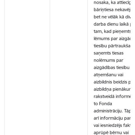
nosaka, ka attiecīgā
bāriņtiesa nekavējot
bet ne vēlāk kā divu
darba dienu laikā p
tam, kad pieņemts
lēmums par aizgādī
tiesību pārtraukšan
saņemts tiesas
nolēmums par
aizgādības tiesību
atņemšanu vai
aizbildnis beidzis pild
aizbildņa pienākumu
rakstveidā informē 
to Fonda
administrāciju. Tāpa
arī informāciju par t
vai iesniedzējs faktis
aprūpē bērnu vai