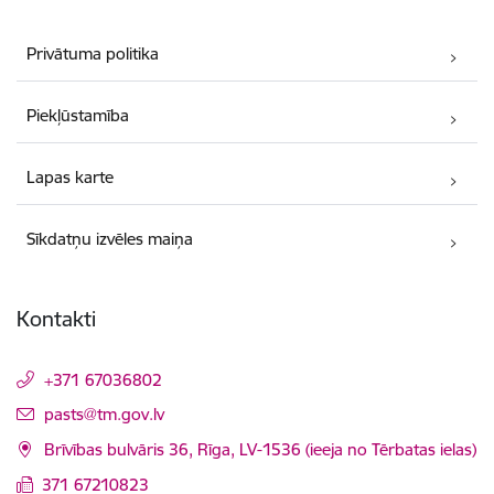
Privātuma politika
Piekļūstamība
Lapas karte
Sīkdatņu izvēles maiņa
Kontakti
+371 67036802
E-pasts:
pasts@tm.gov.lv
Brīvības bulvāris 36, Rīga, LV-1536 (ieeja no Tērbatas ielas)
371 67210823