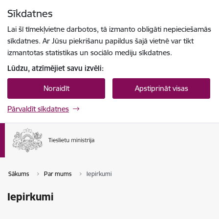
Pāriet uz lapas saturu
Sīkdatnes
Spied
lai meklētu
Enter
Lai šī tīmekļvietne darbotos, tā izmanto obligāti nepieciešamās
sīkdatnes. Ar Jūsu piekrišanu papildus šajā vietnē var tikt
izmantotas statistikas un sociālo mediju sīkdatnes.
Lūdzu, atzīmējiet savu izvēli:
Noraidīt
Apstiprināt visas
Pārvaldīt sīkdatnes
Sākums
Par mums
Iepirkumi
Iepirkumi