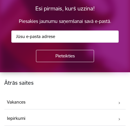
Esi pirmais, kurš uzzina!
Piesakies jaunumu saņemšanai savā e-pastā.
Kājene
Ātrās saites
Vakances
Iepirkumi