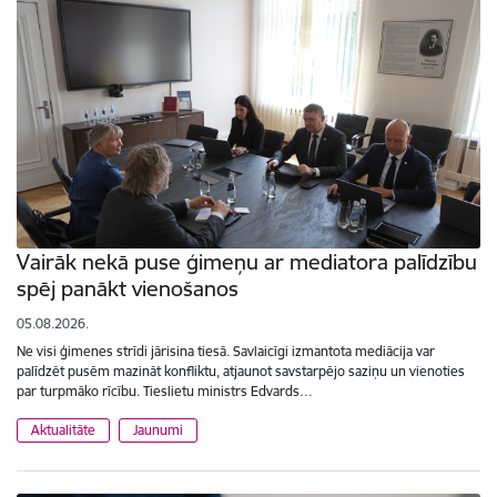
Vairāk nekā puse ģimeņu ar mediatora palīdzību
spēj panākt vienošanos
05.08.2026.
Ne visi ģimenes strīdi jārisina tiesā. Savlaicīgi izmantota mediācija var
palīdzēt pusēm mazināt konfliktu, atjaunot savstarpējo saziņu un vienoties
par turpmāko rīcību. Tieslietu ministrs Edvards…
Aktualitāte
Jaunumi