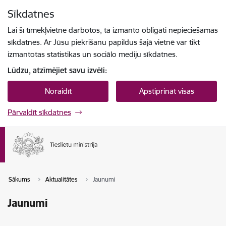
Pāriet uz lapas saturu
Sīkdatnes
Spied
lai meklētu
Enter
Lai šī tīmekļvietne darbotos, tā izmanto obligāti nepieciešamās
sīkdatnes. Ar Jūsu piekrišanu papildus šajā vietnē var tikt
izmantotas statistikas un sociālo mediju sīkdatnes.
Lūdzu, atzīmējiet savu izvēli:
Noraidīt
Apstiprināt visas
Pārvaldīt sīkdatnes
Sākums
Aktualitātes
Jaunumi
Jaunumi