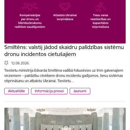
Smiltēns: valstij jādod skaidru palīdzības sistēmu
dronu incidentos cietušajiem
12.06.2026.
Tieslietu ministrija Edvarda Smiltēna vadībā fokusēsies uz trim galvenajiem
virzieniem – palīdzību cilvēkiem dronu incidentu gadījumos, tiesu sistēmas
stiprināšanu un atbalstu Ukrainai. Tieslietu…
Aktualitāte
Informācija presei
Jaunumi