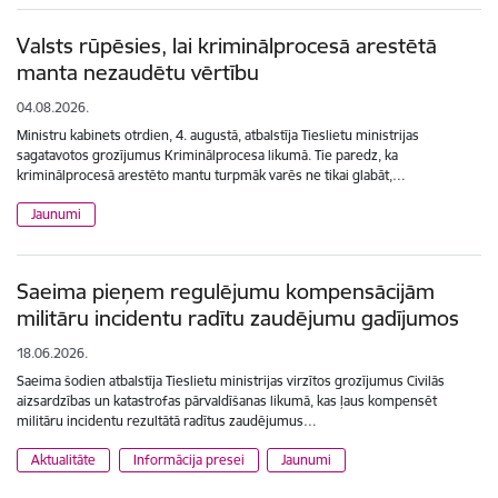
Valsts rūpēsies, lai kriminālprocesā arestētā
manta nezaudētu vērtību
04.08.2026.
Ministru kabinets otrdien, 4. augustā, atbalstīja Tieslietu ministrijas
sagatavotos grozījumus Kriminālprocesa likumā. Tie paredz, ka
kriminālprocesā arestēto mantu turpmāk varēs ne tikai glabāt,…
Jaunumi
Saeima pieņem regulējumu kompensācijām
militāru incidentu radītu zaudējumu gadījumos
18.06.2026.
Saeima šodien atbalstīja Tieslietu ministrijas virzītos grozījumus Civilās
aizsardzības un katastrofas pārvaldīšanas likumā, kas ļaus kompensēt
militāru incidentu rezultātā radītus zaudējumus…
Aktualitāte
Informācija presei
Jaunumi