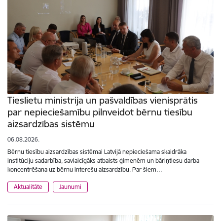
Tieslietu ministrija un pašvaldības vienisprātis
par nepieciešamību pilnveidot bērnu tiesību
aizsardzības sistēmu
06.08.2026.
Bērnu tiesību aizsardzības sistēmai Latvijā nepieciešama skaidrāka
institūciju sadarbība, savlaicīgāks atbalsts ģimenēm un bāriņtiesu darba
koncentrēšana uz bērnu interešu aizsardzību. Par šiem…
Aktualitāte
Jaunumi