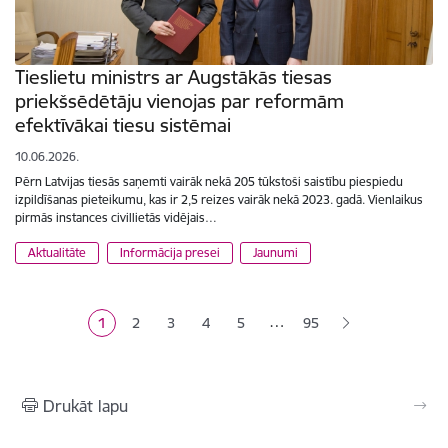
Tieslietu ministrs ar Augstākās tiesas
priekšsēdētāju vienojas par reformām
efektīvākai tiesu sistēmai
10.06.2026.
Pērn Latvijas tiesās saņemti vairāk nekā 205 tūkstoši saistību piespiedu
izpildīšanas pieteikumu, kas ir 2,5 reizes vairāk nekā 2023. gadā. Vienlaikus
pirmās instances civillietās vidējais…
Aktualitāte
Informācija presei
Jaunumi
Lapošana
…
1
2
3
4
5
95
Pašreizējā lapa
Lapa
Lapa
Lapa
Lapa
Drukāt lapu