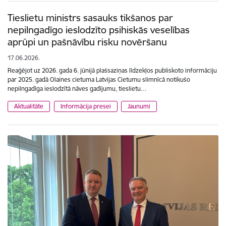
Tieslietu ministrs sasauks tikšanos par
nepilngadīgo ieslodzīto psihiskās veselības
aprūpi un pašnāvību risku novēršanu
17.06.2026.
Reaģējot uz 2026. gada 6. jūnijā plašsaziņas līdzekļos publiskoto informāciju
par 2025. gadā Olaines cietuma Latvijas Cietumu slimnīcā notikušo
nepilngadīga ieslodzītā nāves gadījumu, tieslietu…
Aktualitāte
Informācija presei
Jaunumi