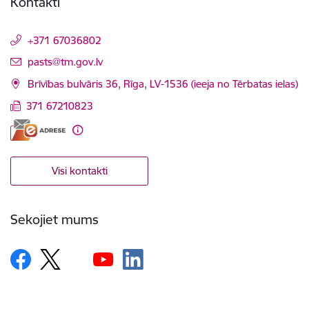
Kontakti
+371 67036802
E-pasts:
pasts@tm.gov.lv
Brīvības bulvāris 36, Rīga, LV-1536 (ieeja no Tērbatas ielas)
371 67210823
Visi kontakti
Sekojiet mums