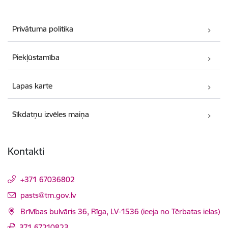
Privātuma politika
Piekļūstamība
Lapas karte
Sīkdatņu izvēles maiņa
Kontakti
+371 67036802
E-pasts:
pasts@tm.gov.lv
Brīvības bulvāris 36, Rīga, LV-1536 (ieeja no Tērbatas ielas)
371 67210823