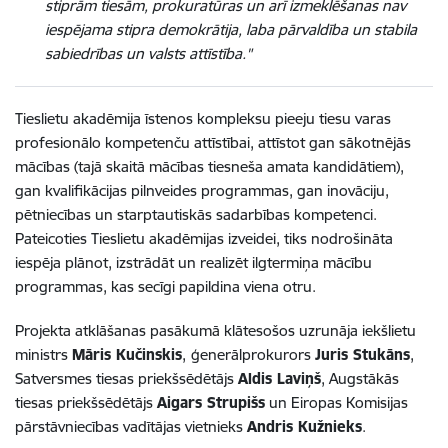
stiprām tiesām, prokuratūras un arī izmeklēšanas nav
iespējama stipra demokrātija, laba pārvaldība un stabila
sabiedrības un valsts attīstība."
Tieslietu akadēmija īstenos kompleksu pieeju tiesu varas
profesionālo kompetenču attīstībai, attīstot gan sākotnējās
mācības (tajā skaitā mācības tiesneša amata kandidātiem),
gan kvalifikācijas pilnveides programmas, gan inovāciju,
pētniecības un starptautiskās sadarbības kompetenci.
Pateicoties Tieslietu akadēmijas izveidei, tiks nodrošināta
iespēja plānot, izstrādāt un realizēt ilgtermiņa mācību
programmas, kas secīgi papildina viena otru.
Projekta atklāšanas pasākumā klātesošos uzrunāja iekšlietu
ministrs
Māris Kučinskis
,
ģenerālprokurors
Juris Stukāns
,
Satversmes tiesas priekšsēdētājs
Aldis Laviņš
, Augstākās
tiesas priekšsēdētājs
Aigars Strupišs
un Eiropas Komisijas
pārstāvniecības vadītājas vietnieks
Andris Kužnieks
.