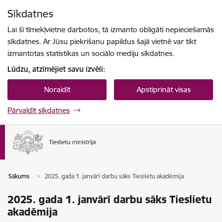
Pāriet uz lapas saturu
Sīkdatnes
Spied
lai meklētu
Enter
Lai šī tīmekļvietne darbotos, tā izmanto obligāti nepieciešamās
sīkdatnes. Ar Jūsu piekrišanu papildus šajā vietnē var tikt
izmantotas statistikas un sociālo mediju sīkdatnes.
Lūdzu, atzīmējiet savu izvēli:
Noraidīt
Apstiprināt visas
Pārvaldīt sīkdatnes
Sākums
2025. gada 1. janvārī darbu sāks Tieslietu akadēmija
2025. gada 1. janvārī darbu sāks Tieslietu
akadēmija