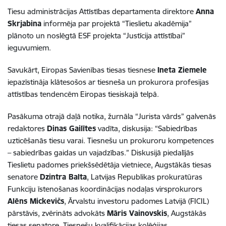
Tiesu administrācijas Attīstības departamenta direktore
Anna
Skrjabina
informēja par projektā “Tieslietu akadēmija”
plānoto un noslēgtā ESF projekta “Justīcija attīstībai”
ieguvumiem.
Savukārt, Eiropas Savienības tiesas tiesnese
Ineta Ziemele
iepazīstināja klātesošos ar
tiesneša un prokurora profesijas
attīstības tendencēm Eiropas tiesiskajā telpā
.
Pasākuma otrajā daļā notika, žurnāla “Jurista vārds” galvenās
redaktores
Dinas Gailītes
vadīta, diskusija: “Sabiedrības
uzticēšanās tiesu varai. Tiesnešu un prokuroru kompetences
– sabiedrības gaidas un vajadzības.” Diskusijā piedalījās
Tieslietu padomes priekšsēdētāja vietniece, Augstākās tiesas
senatore
Dzintra Balta
, Latvijas Republikas prokuratūras
Funkciju īstenošanas koordinācijas nodaļas virsprokurors
Alēns Mickevičs
, Ārvalstu investoru padomes Latvijā (FICIL)
pārstāvis, zvērināts advokāts
Māris Vainovskis
, Augstākās
tiesas senatore,
Tiesnešu kvalifikācijas kolēģijas