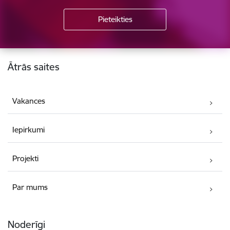
Kājene
Ātrās saites
Vakances
Iepirkumi
Projekti
Par mums
Noderīgi