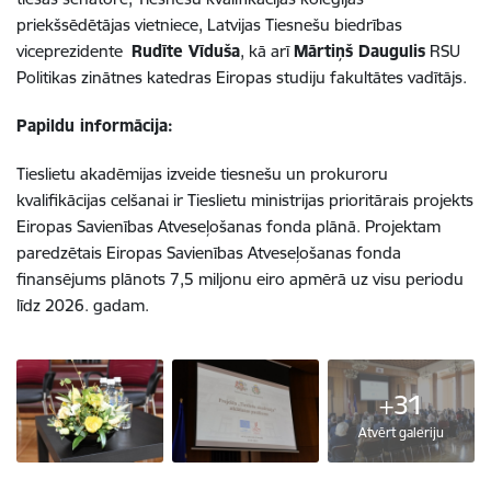
priekšsēdētājas vietniece, Latvijas Tiesnešu biedrības
viceprezidente
Rudīte Vīduša
, kā arī
Mārtiņš Daugulis
RSU
Politikas zinātnes katedras Eiropas studiju fakultātes vadītājs.
Papildu informācija:
Tieslietu akadēmijas izveide tiesnešu un prokuroru
kvalifikācijas celšanai ir Tieslietu ministrijas prioritārais projekts
Eiropas Savienības Atveseļošanas fonda plānā. Projektam
paredzētais Eiropas Savienības Atveseļošanas fonda
finansējums plānots 7,5 miljonu eiro apmērā uz visu periodu
līdz 2026. gadam.
+31
Atvērt galeriju