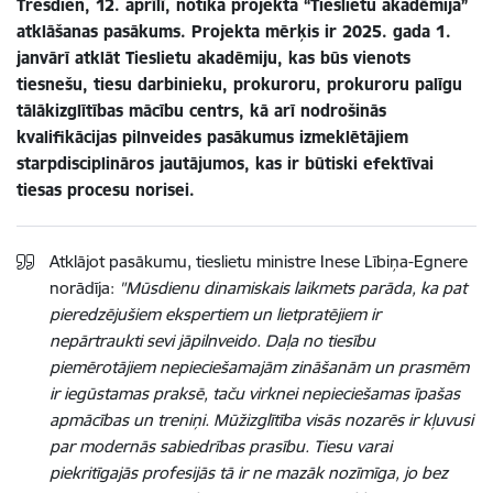
Trešdien, 12. aprīlī, notika projekta “Tieslietu akadēmija”
atklāšanas pasākums. Projekta mērķis ir 2025. gada 1.
janvārī atklāt Tieslietu akadēmiju, kas būs vienots
tiesnešu, tiesu darbinieku, prokuroru, prokuroru palīgu
tālākizglītības mācību centrs, kā arī nodrošinās
kvalifikācijas pilnveides pasākumus izmeklētājiem
starpdisciplināros jautājumos, kas ir būtiski efektīvai
tiesas procesu norisei.
Atklājot pasākumu, tieslietu ministre Inese Lībiņa-Egnere
norādīja:
"Mūsdienu dinamiskais laikmets parāda, ka pat
pieredzējušiem ekspertiem un lietpratējiem ir
nepārtraukti sevi jāpilnveido. Daļa no tiesību
piemērotājiem nepieciešamajām zināšanām un prasmēm
ir iegūstamas praksē, taču virknei nepieciešamas īpašas
apmācības un treniņi. Mūžizglītība visās nozarēs ir kļuvusi
par modernās sabiedrības prasību. Tiesu varai
piekritīgajās profesijās tā ir ne mazāk nozīmīga, jo bez