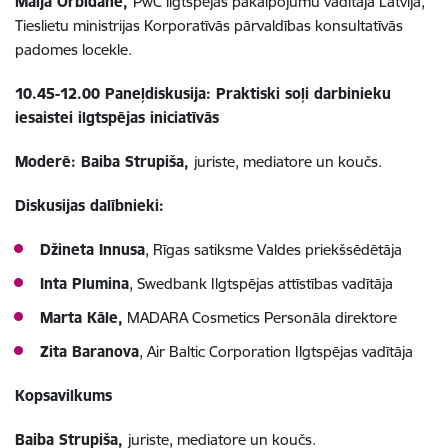
Maija Orbidāne,
PwC ilgtspējas pakalpojumu vadītāja Latvijā,
Tieslietu ministrijas Korporatīvās pārvaldības konsultatīvās
padomes locekle.
10.45-12.00 Paneļdiskusija: Praktiski soļi darbinieku
iesaistei ilgtspējas iniciatīvās
Moderē:
Baiba Strupiša,
juriste, mediatore un koučs.
Diskusijas dalībnieki:
Džineta Innusa
, Rīgas satiksme Valdes priekšsēdētāja
Inta Plumina
, Swedbank Ilgtspējas attīstības vadītāja
Marta Kāle,
MADARA Cosmetics Personāla direktore
Zita Baranova
, Air Baltic Corporation Ilgtspējas vadītāja
Kopsavilkums
Baiba Strupiša,
juriste, mediatore un koučs.