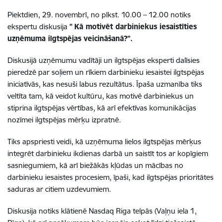
Piektdien, 29. novembrī, no plkst. 10.00 – 12.00 notiks
ekspertu diskusija
"
Kā motivēt darbiniekus iesaistīties
uzņēmuma ilgtspējas veicināšanā?".
Diskusijā uzņēmumu vadītāji un ilgtspējas eksperti dalīsies
pieredzē par soļiem un rīkiem darbinieku iesaistei ilgtspējas
iniciatīvās, kas nesuši labus rezultātus. Īpaša uzmanība tiks
veltīta tam, kā veidot kultūru, kas motivē darbiniekus un
stiprina ilgtspējas vērtības, kā arī efektīvas komunikācijas
nozīmei ilgtspējas mērķu izpratnē.
Tiks apspriesti veidi, kā uzņēmuma lielos ilgtspējas mērķus
integrēt darbinieku ikdienas darbā un saistīt tos ar kopīgiem
sasniegumiem, kā arī biežākās kļūdas un mācības no
darbinieku iesaistes procesiem, īpaši, kad ilgtspējas prioritātes
saduras ar citiem uzdevumiem.
Diskusija notiks klātienē Nasdaq Riga telpās (Vaļņu iela 1,