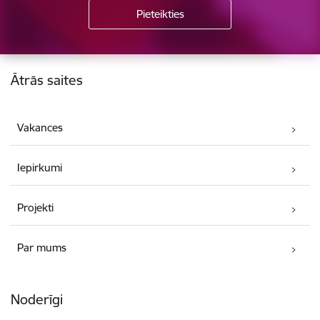
Kājene
Ātrās saites
Vakances
Iepirkumi
Projekti
Par mums
Noderīgi