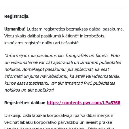
Reģistrācija:
Uzmanību!
Lūdzam reģistrēties bezmaksas dalībai pasākumā.
Vietu skaits dalībai pasākumā klātienē* ir ierobežots,
iespējams reģistrēt dalību arī tiešsaistē.
*Informējam, ka pasākums tiks fotografēts un filmēts. Foto
un videomateriāli var tikt apstrādāti un izmantoti publicitātes
nolūkos. Apmeklējot pasākumu, jūs apliecināt, ka esat
informēti un jums nav iebildumu, ka attēli vai videomateriāli,
kuros esat atpazīstami, var tikt izmantoti PwC publicitātes
nolūkos un tikt publiskoti.
Reģistrēties dalībai:
https://contents.pwc.com/LP=5768
Diskusiju cikla labākai korporatīvajai pārvaldībai mērķis ir
veicināt labāku korporatīvo pārvaldību un ieviest praksē