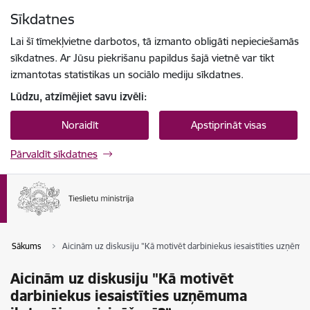
Pāriet uz lapas saturu
Sīkdatnes
Spied
lai meklētu
Enter
Lai šī tīmekļvietne darbotos, tā izmanto obligāti nepieciešamās
sīkdatnes. Ar Jūsu piekrišanu papildus šajā vietnē var tikt
izmantotas statistikas un sociālo mediju sīkdatnes.
Lūdzu, atzīmējiet savu izvēli:
Noraidīt
Apstiprināt visas
Pārvaldīt sīkdatnes
Sākums
Aicinām uz diskusiju "Kā motivēt darbiniekus iesaistīties uzņēmu
Aicinām uz diskusiju "Kā motivēt
darbiniekus iesaistīties uzņēmuma