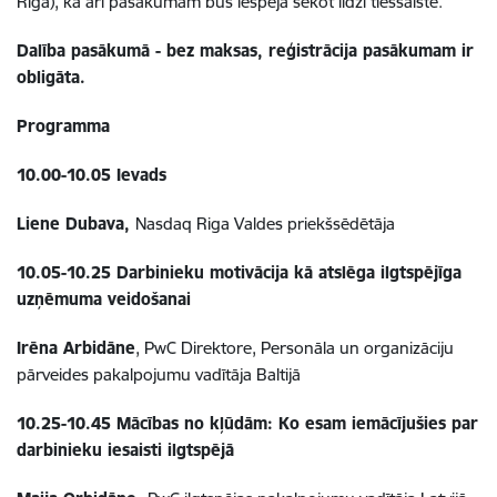
Rīga), kā arī pasākumam būs iespēja sekot līdzi tiešsaistē.
Dalība pasākumā - bez maksas, reģistrācija pasākumam ir
obligāta.
Programma
10.00-10.05 Ievads
Liene Dubava,
Nasdaq Riga Valdes priekšsēdētāja
10.05-10.25 Darbinieku motivācija kā atslēga ilgtspējīga
uzņēmuma veidošanai
Irēna Arbidāne
, PwC Direktore, Personāla un organizāciju
pārveides pakalpojumu vadītāja Baltijā
10.25-10.45 Mācības no kļūdām: Ko esam iemācījušies par
darbinieku iesaisti ilgtspējā