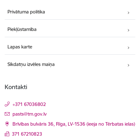
Privātuma politika
Piekļūstamība
Lapas karte
Sīkdatņu izvēles maiņa
Kontakti
+371 67036802
E-pasts:
pasts@tm.gov.lv
Brīvības bulvāris 36, Rīga, LV-1536 (ieeja no Tērbatas ielas)
371 67210823