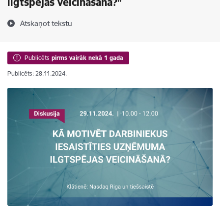
ilgtspējas veicināšanā?”
Atskaņot tekstu
Publicēts
pirms vairāk nekā 1 gada
Publicēts: 28.11.2024.