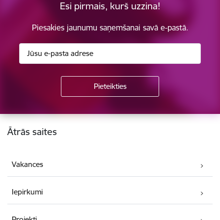
Esi pirmais, kurš uzzina!
Piesakies jaunumu saņemšanai savā e-pastā.
Kājene
Ātrās saites
Vakances
Iepirkumi
Projekti