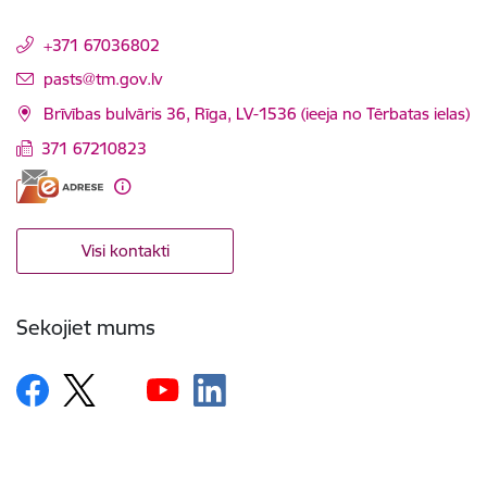
+371 67036802
E-pasts:
pasts@tm.gov.lv
Brīvības bulvāris 36, Rīga, LV-1536 (ieeja no Tērbatas ielas)
371 67210823
Visi kontakti
Sekojiet mums