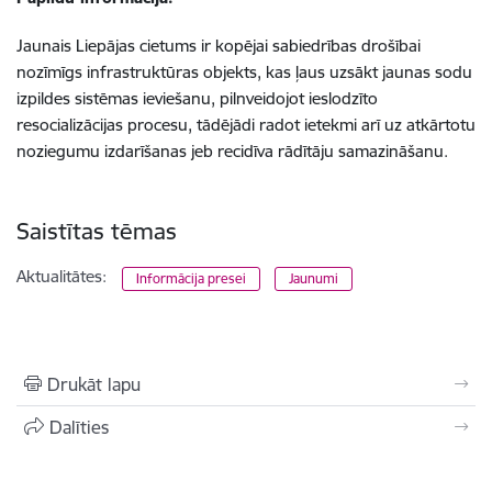
Jaunais Liepājas cietums ir kopējai sabiedrības drošībai
nozīmīgs infrastruktūras objekts, kas ļaus uzsākt jaunas sodu
izpildes sistēmas ieviešanu, pilnveidojot ieslodzīto
resocializācijas procesu, tādējādi radot ietekmi arī uz atkārtotu
noziegumu izdarīšanas jeb recidīva rādītāju samazināšanu.
Saistītas tēmas
Aktualitātes:
Informācija presei
Jaunumi
Drukāt lapu
Dalīties