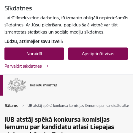
Pāriet uz lapas saturu
Sīkdatnes
Spied
lai meklētu
Enter
Lai šī tīmekļvietne darbotos, tā izmanto obligāti nepieciešamās
sīkdatnes. Ar Jūsu piekrišanu papildus šajā vietnē var tikt
izmantotas statistikas un sociālo mediju sīkdatnes.
Lūdzu, atzīmējiet savu izvēli:
Noraidīt
Apstiprināt visas
Pārvaldīt sīkdatnes
Sākums
IUB atstāj spēkā konkursa komisijas lēmumu par kandidātu atlasi 
IUB atstāj spēkā konkursa komisijas
lēmumu par kandidātu atlasi Liepājas