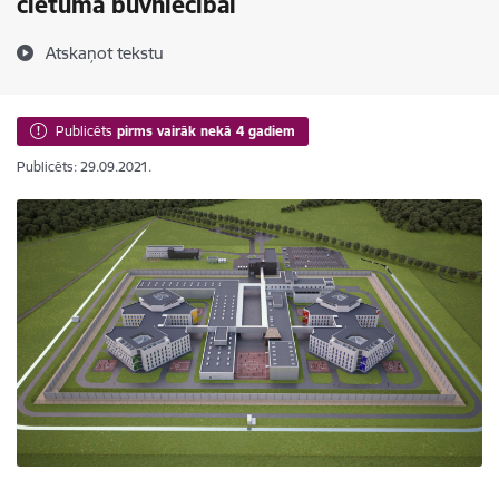
cietuma būvniecībai
Atskaņot tekstu
Publicēts
pirms vairāk nekā 4 gadiem
Publicēts: 29.09.2021.