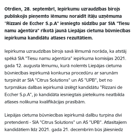
Otrdien, 28. septembrī, Iepirkumu uzraudzības birojs
publiskojis pieņemto lēmumu noraidīt itāļu uzņēmuma
"
Rizzani de Eccher S.p.A"
iesniegto sūdzību par SIA "Tiesu
namu aģentūra" rīkotā jaunā Liepājas cietuma būvniecības
iepirkuma kandidātu atlases rezultātiem.
Iepirkuma uzraudzības birojs savā lēmumā norāda, ka atstāj
spēkā SIA "Tiesu namu aģentūra" iepirkuma komisijas 2021.
gada 12. augusta lēmumu, kurā nolemts Liepājas cietuma
būvniecības iepirkumā konkursa procedūru ar sarunām
turpināt ar SIA "Citrus Solutions" un AS "UPB", bet no
turpmākas dalības iepirkumā izslēgt kandidātu "Rizzani de
Eccher S.p.A", jo kandidāta iesniegtais pieteikums neatbilda
atlases nolikuma kvalifikācijas prasībām.
Liepājas cietuma būvniecības iepirkumā dalību turpina divi
pretendenti - SIA "Citrus Solutions" un AS "UPB". Atlasītajiem
kandidātiem līdz 2021. gada 21. decembrim būs jāiesniedz