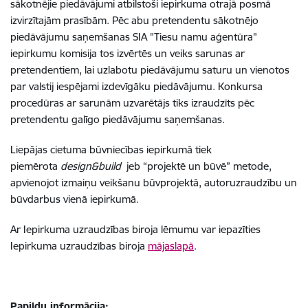
sākotnējie piedāvājumi atbilstoši iepirkuma otrajā posmā
izvirzītajām prasībām. Pēc abu pretendentu sākotnējo
piedāvājumu saņemšanas SIA "Tiesu namu aģentūra"
iepirkumu komisija tos izvērtēs un veiks sarunas ar
pretendentiem, lai uzlabotu piedāvājumu saturu un vienotos
par valstij iespējami izdevīgāku piedāvājumu. Konkursa
procedūras ar sarunām uzvarētājs tiks izraudzīts pēc
pretendentu galīgo piedāvājumu saņemšanas.
Liepājas cietuma būvniecības iepirkumā tiek
piemērota
design&build
jeb “projektē un būvē” metode,
apvienojot izmaiņu veikšanu būvprojektā, autoruzraudzību un
būvdarbus vienā iepirkumā.
Ar Iepirkuma uzraudzības biroja lēmumu var iepazīties
Iepirkuma uzraudzības biroja
mājaslapā
.
Papildu informācija: