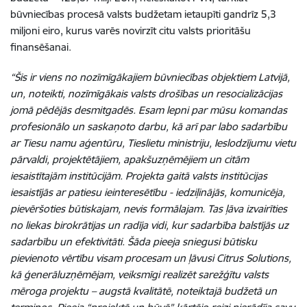
būvniecības procesā valsts budžetam ietaupīti gandrīz 5,3
miljoni eiro, kurus varēs novirzīt citu valsts prioritāšu
finansēšanai.
“Šis ir viens no nozīmīgākajiem būvniecības objektiem Latvijā,
un, noteikti, nozīmīgākais valsts drošības un resocializācijas
jomā pēdējās desmitgadēs. Esam lepni par mūsu komandas
profesionālo un saskaņoto darbu, kā arī par labo sadarbību
ar Tiesu namu aģentūru, Tieslietu ministriju, Ieslodzījumu vietu
pārvaldi, projektētājiem, apakšuzņēmējiem un citām
iesaistītajām institūcijām. Projekta gaitā valsts institūcijas
iesaistījās ar patiesu ieinteresētību - iedziļinājās, komunicēja,
pievēršoties būtiskajam, nevis formālajam. Tas ļāva izvairīties
no liekas birokrātijas un radīja vidi, kur sadarbība balstījās uz
sadarbību un efektivitāti. Šāda pieeja sniegusi būtisku
pievienoto vērtību visam procesam un ļāvusi Citrus Solutions,
kā ģenerāluzņēmējam, veiksmīgi realizēt sarežģītu valsts
mēroga projektu – augstā kvalitātē, noteiktajā budžetā un