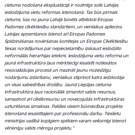
cietuma nodošana ekspluatācijā ir nozīmīgs solis Latvijas
ieslodzījuma vietu reformas īstenošanā. Tas būs pirmais
cietums, kas no jauna Latvijā būvēts atbilstoši Eiropas
Padomes cilvēktiesību standartiem, un vienlaikus apliecina
Latvijas apņemšanos īstenot arī Eiropas Padomes
Spīdzināšanas novēršanas komitejas un Eiropas Cilvēktiesību
tiesas norādījumus par nepieciešamību izskaust ieslodzīto
neformālās hierarhijas ietekmi. Ieslodzījuma vietu reforma un
jaunā infrastruktūra ļaus mērķtiecīgi iesaistīt notiesātos
resocializācijas procesā un mazināt jaunu noziedzīgu
nodarījumu izdarīšanu, vienlaikus stiprinot katra iedzīvotāja
un visas sabiedrības drošību. Jaunā Liepājas cietuma
infrastruktūra ļaus racionālāk izmantot valsts resursus,
samazinot arī cilvēkresursu un novecojušās infrastruktūras
uzturēšanas izmaksas. Paldies visiem būvniecības projekta
īstenošanā iesaistītajiem par profesionālu darbu. Tieslietu
ministrijas vadībā kopīgiem spēkiem varam veiksmīgi īstenot
vērienīgu valsts mēroga projektu.”