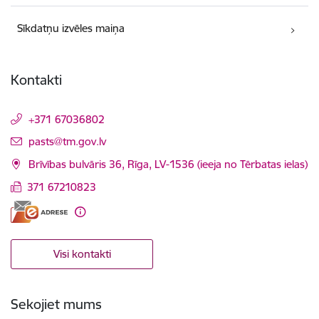
Sīkdatņu izvēles maiņa
Kontakti
+371 67036802
E-pasts:
pasts@tm.gov.lv
Brīvības bulvāris 36, Rīga, LV-1536 (ieeja no Tērbatas ielas)
371 67210823
Visi kontakti
Sekojiet mums