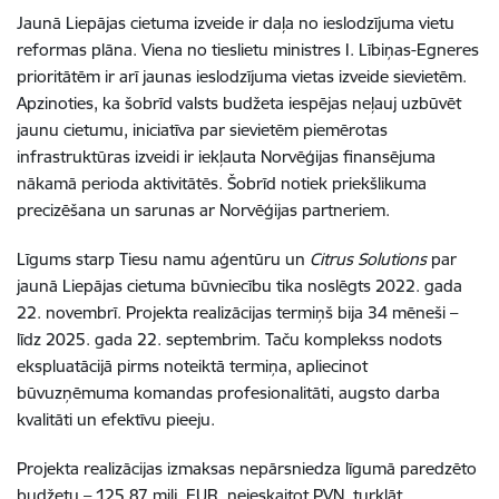
Jaunā Liepājas cietuma izveide ir daļa no ieslodzījuma vietu
reformas plāna. Viena no tieslietu ministres I. Lībiņas-Egneres
prioritātēm ir arī jaunas ieslodzījuma vietas izveide sievietēm.
Apzinoties, ka šobrīd valsts budžeta iespējas neļauj uzbūvēt
jaunu cietumu, iniciatīva par sievietēm piemērotas
infrastruktūras izveidi ir iekļauta Norvēģijas finansējuma
nākamā perioda aktivitātēs. Šobrīd notiek priekšlikuma
precizēšana un sarunas ar Norvēģijas partneriem.
Līgums starp Tiesu namu aģentūru un
Citrus Solutions
par
jaunā Liepājas cietuma būvniecību tika noslēgts 2022. gada
22. novembrī. Projekta realizācijas termiņš bija 34 mēneši –
līdz 2025. gada 22. septembrim. Taču komplekss nodots
ekspluatācijā pirms noteiktā termiņa, apliecinot
būvuzņēmuma komandas profesionalitāti, augsto darba
kvalitāti un efektīvu pieeju.
Projekta
realizācijas
izmaksas nepārsniedza
līgumā
paredzēto
budžetu – 125,87 milj. EUR
,
neieskaitot PVN, turklāt