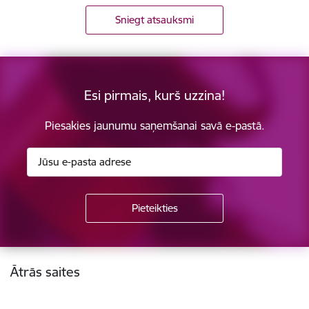
Sniegt atsauksmi
Esi pirmais, kurš uzzina!
Piesakies jaunumu saņemšanai savā e-pastā.
Kājene
Ātrās saites