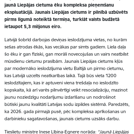
jaunā Liepājas cietuma ēku kompleksa pieņemšanu
ekspluatācijā.
Jaunais Liepājas cietums ir pilnībā uzbūvēts
pirms līgumā noteiktā termiņa, turklāt valsts budžetā
ietaupot 5,3 miljonus eiro.
Latvijā šobrīd darbojas deviņas ieslodzījuma vietas, no kurām
sešas atrodas ēkās, kas vecākas par simts gadiem. Liela daļa
šo ēku ir gan fiziski, gan morāli novecojušas un vairs neatbilst
mūsdienu cietumu prasībām. Jaunais Liepājas cietums kļūs
par modernāko ieslodzījuma vietu Baltijā un pirmo cietumu,
kas Latvijā uzcelts neatkarības laikā.
Tajā būs vieta 1200
ieslodzītajiem, kas ir aptuveni viena trešdaļa no ieslodzīto
kopskait
a, kā arī varēs pilnvērtīgi veikt resocializāciju, mazinot
jaunu noziedzīgu nodarījumu izdarīšanu un
nodrošinot
būtiski jaunu kvalitāti Latvijas sodu izpilde
s sistēmā.
Paredzēts,
ka 2026. gada pirmajā pusē, pēc kompleksa aprīkošanas un
darbinieku sagatavošanas, jaunais cietums uzsāks darbu.
Tieslietu ministre Inese Lībiņa-Egnere norāda:
“Jaunā Liepājas