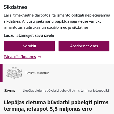
Pāriet uz lapas saturu
Sīkdatnes
Spied
lai meklētu
Enter
Lai šī tīmekļvietne darbotos, tā izmanto obligāti nepieciešamās
sīkdatnes. Ar Jūsu piekrišanu papildus šajā vietnē var tikt
izmantotas statistikas un sociālo mediju sīkdatnes.
Lūdzu, atzīmējiet savu izvēli:
Noraidīt
Apstiprināt visas
Pārvaldīt sīkdatnes
Sākums
Liepājas cietuma būvdarbi pabeigti pirms termiņa, ietaupot 5,3 mi
Liepājas cietuma būvdarbi pabeigti pirms
termiņa, ietaupot 5,3 miljonus eiro