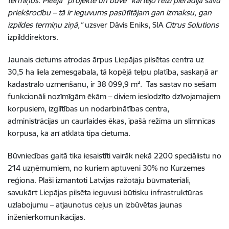
termiņos. Pieeja “projektē un būvē” kārtējo reizi pierādīja savu
priekšrocību – tā ir ieguvums pasūtītājam gan izmaksu, gan
izpildes termiņu ziņā,”
uzsver Dāvis Eniks, SIA
Citrus Solutions
izpilddirektors.
Jaunais cietums atrodas ārpus Liepājas pilsētas centra uz
30,5 ha liela zemesgabala, tā kopējā telpu platība, saskaņā ar
kadastrālo uzmērīšanu, ir 38 099,9 m². Tas sastāv no sešām
funkcionāli nozīmīgām ēkām – diviem ieslodzīto dzīvojamajiem
korpusiem, izglītības un nodarbinātības centra,
administrācijas un caurlaides ēkas, īpašā režīma un slimnīcas
korpusa, kā arī atklātā tipa cietuma.
Būvniecības gaitā tika iesaistīti vairāk nekā 2200 speciālistu no
214 uzņēmumiem, no kuriem aptuveni 30% no Kurzemes
reģiona. Plaši izmantoti Latvijas ražotāju būvmateriāli,
savukārt Liepājas pilsēta ieguvusi būtisku infrastruktūras
uzlabojumu – atjaunotus ceļus un izbūvētas jaunas
inženierkomunikācijas.