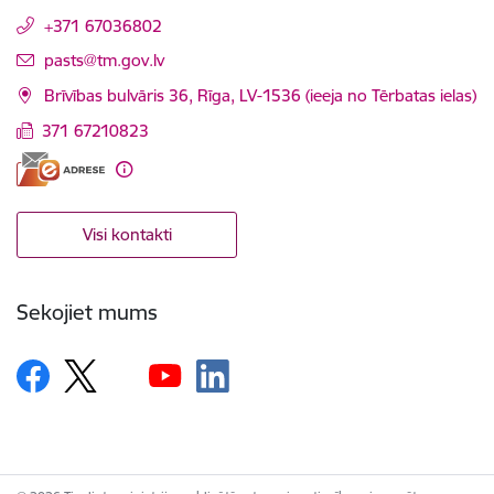
+371 67036802
E-pasts:
pasts@tm.gov.lv
Brīvības bulvāris 36, Rīga, LV-1536 (ieeja no Tērbatas ielas)
371 67210823
Visi kontakti
Sekojiet mums