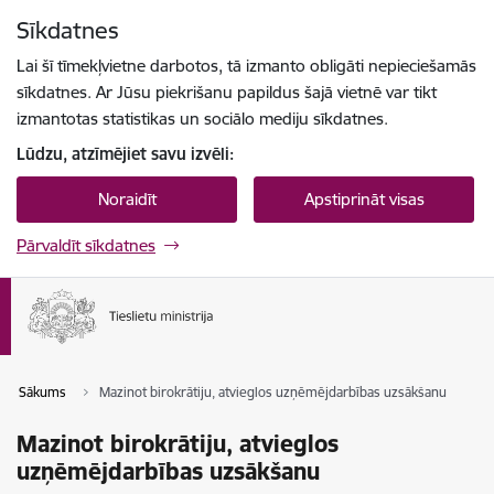
Pāriet uz lapas saturu
Sīkdatnes
Spied
lai meklētu
Enter
Lai šī tīmekļvietne darbotos, tā izmanto obligāti nepieciešamās
sīkdatnes. Ar Jūsu piekrišanu papildus šajā vietnē var tikt
izmantotas statistikas un sociālo mediju sīkdatnes.
Lūdzu, atzīmējiet savu izvēli:
Noraidīt
Apstiprināt visas
Pārvaldīt sīkdatnes
Sākums
Mazinot birokrātiju, atvieglos uzņēmējdarbības uzsākšanu
Mazinot birokrātiju, atvieglos
uzņēmējdarbības uzsākšanu