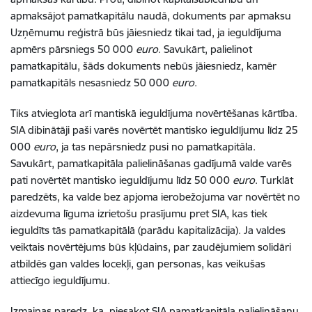
apmaksājot pamatkapitālu naudā, dokuments par apmaksu
Uzņēmumu reģistrā būs jāiesniedz tikai tad, ja ieguldījuma
apmērs pārsniegs 50 000
euro
. Savukārt, palielinot
pamatkapitālu, šāds dokuments nebūs jāiesniedz, kamēr
pamatkapitāls nesasniedz 50 000
euro
.
Tiks atvieglota arī mantiskā ieguldījuma novērtēšanas kārtība.
SIA dibinātāji paši varēs novērtēt mantisko ieguldījumu līdz 25
000
euro
, ja tas nepārsniedz pusi no pamatkapitāla.
Savukārt, pamatkapitāla palielināšanas gadījumā valde varēs
pati novērtēt mantisko ieguldījumu līdz 50 000
euro
. Turklāt
paredzēts, ka valde bez apjoma ierobežojuma var novērtēt no
aizdevuma līguma izrietošu prasījumu pret SIA, kas tiek
ieguldīts tās pamatkapitālā (parādu kapitalizācija). Ja valdes
veiktais novērtējums būs kļūdains, par zaudējumiem solidāri
atbildēs gan valdes locekļi, gan personas, kas veikušas
attiecīgo ieguldījumu.
Izmaiņas paredz, ka, piesakot SIA pamatkapitāla palielināšanu,