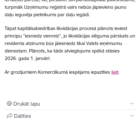
turpmāk Uzņēmumu reģistrā vairs nebūs jāpievieno jauno
daļu ieguvēja pieteikums par daļu iegādi.
Tāpat kapitālsabiedrības likvidācijas procesā plānots ieviest
principu “iesniedz vienreiz”, jo likvidācijas slēguma pārskats un
revidenta atzinums būs jāiesniedz tikai Valsts ieņēmumu
dienestam. Plānots, ka šāds atvieglojums spēkā stāsies
2026. gada 1. janvārī.
Ar grozījumiem Komerclikumā iespējams iepazīties
šeit
.
Drukāt lapu
Dalīties