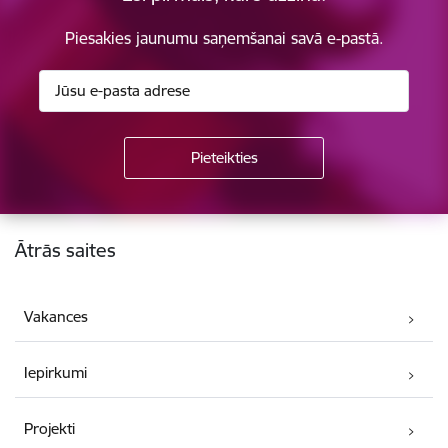
Piesakies jaunumu saņemšanai savā e-pastā.
Kājene
Ātrās saites
Vakances
Iepirkumi
Projekti