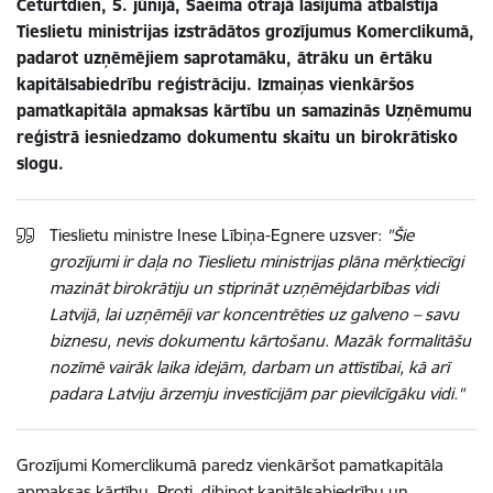
Ceturtdien, 5. jūnijā, Saeima otrajā lasījumā atbalstīja
Tieslietu ministrijas izstrādātos grozījumus Komerclikumā,
padarot uzņēmējiem saprotamāku, ātrāku un ērtāku
kapitālsabiedrību reģistrāciju. Izmaiņas vienkāršos
pamatkapitāla apmaksas kārtību un samazinās Uzņēmumu
reģistrā iesniedzamo dokumentu skaitu un birokrātisko
slogu.
Tieslietu ministre Inese Lībiņa-Egnere uzsver:
"
Šie
grozījumi ir daļa no Tieslietu ministrijas plāna mērķtiecīgi
mazināt birokrātiju un stiprināt uzņēmējdarbības vidi
Latvijā, lai uzņēmēji var koncentrēties uz galveno – savu
biznesu, nevis dokumentu kārtošanu. Mazāk formalitāšu
nozīmē vairāk laika idejām, darbam un attīstībai, kā arī
padara Latviju ārzemju investīcijām par pievilcīgāku vidi."
Grozījumi Komerclikumā paredz vienkāršot pamatkapitāla
apmaksas kārtību. Proti, dibinot kapitālsabiedrību un