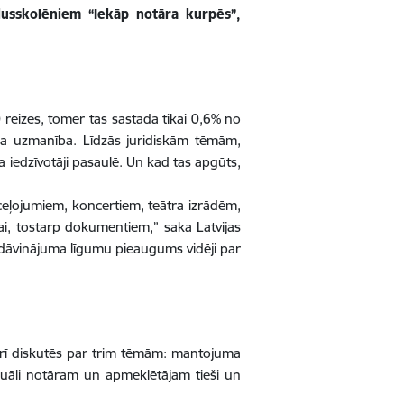
dusskolēniem “Iekāp notāra kurpēs”,
reizes, tomēr tas sastāda tikai 0,6% no
aša uzmanība. Līdzās juridiskām tēmām,
a iedzīvotāji pasaulē. Un kad tas apgūts,
s ceļojumiem, koncertiem, teātra izrādēm,
i, tostarp dokumentiem,” saka Latvijas
 dāvinājuma līgumu pieaugums vidēji par
t arī diskutēs par trim tēmām: mantojuma
iduāli notāram un apmeklētājam tieši un