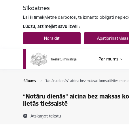
Pāriet uz lapas saturu
Sīkdatnes
Lai šī tīmekļvietne darbotos, tā izmanto obligāti nepiec
Lūdzu, atzīmējiet savu izvēli:
Noraidīt
Apstiprināt visas
Par mums
Sākums
“Notāru dienās” aicina bez maksas konsultēties manto
“Notāru dienās” aicina bez maksas k
lietās tiešsaistē
Atskaņot tekstu