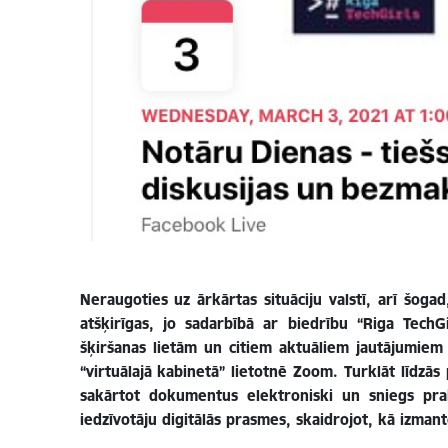
Neraugoties uz ārkārtas situāciju valstī, arī šog
atšķirīgas, jo sadarbībā ar biedrību “Riga Tech
šķiršanas lietām un citiem aktuāliem jautājumiem 
“virtuālajā kabinetā” lietotnē Zoom. Turklāt līdzās
sakārtot dokumentus elektroniski un sniegs pra
iedzīvotāju digitālās prasmes, skaidrojot, kā izman