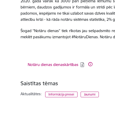
2020. gadā vairāk kā 3000 pāri pieņēma lēmumu šķir
bērniem, daudzos gadījumos ir formāla un strīdi pēc lau
padomos, iespējams ne tikai uzlabot savas dzīves kvalitā
attiecību krīzi - kā rāda notāru sistēmas statistika, 2%
Šogad “Notāru dienas” tiek rīkotas jau sešpadsmito r
meklēt pasākumu izmantojot #NotāruDienas. Notāru
Lejupielādēt:
Notāru dienas dienaskārtības
Saistītas tēmas
Aktualitātes:
Informācija presei
Jaunumi