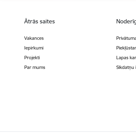
Kājene
Ātrās saites
Noderīg
Vakances
Privātuma
Iepirkumi
Piekļūsta
Projekti
Lapas kar
Par mums
Sīkdatņu 