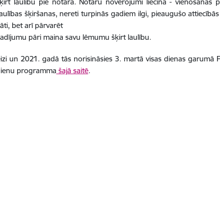
t laulību pie notāra. Notāru novērojumi liecina - vienošanās p
lības šķiršanas, nereti turpinās gadiem ilgi, pieaugušo attiecībās 
ti, bet arī pārvarēt
 gadījumu pāri maina savu lēmumu šķirt laulību.
eizi un 2021. gadā tās norisināsies 3. martā visas dienas garum
 dienu programma
šajā saitē
.