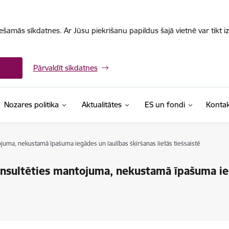
iešamās sīkdatnes. Ar Jūsu piekrišanu papildus šajā vietnē var tikt i
Pārvaldīt sīkdatnes
Nozares politika
Aktualitātes
ES un fondi
Kontak
juma, nekustamā īpašuma iegādes un laulības šķiršanas lietās tiešsaistē
onsultēties mantojuma, nekustamā īpašuma ieg