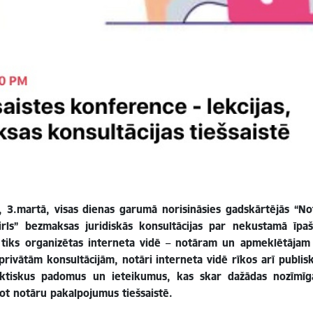
ad, 3.martā, visas dienas garumā norisināsies gadskārtējās “N
Girls” bezmaksas juridiskās konsultācijas par nekustamā īpa
tiks organizētas interneta vidē – notāram un apmeklētājam in
 privātām konsultācijām, notāri interneta vidē rīkos arī publis
ktiskus padomus un ieteikumus, kas skar dažādas nozīmīgas
tot notāru pakalpojumus tiešsaistē.