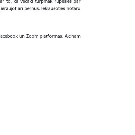
ar to, kā vecāki turpmāk rūpēsies par
ieraujot arī bērnus. Ieklausoties notāru
ā Facebook un Zoom platformās. Aicinām