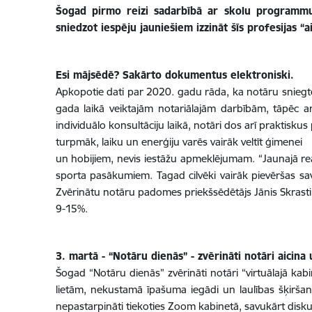
Šogad pirmo reizi sadarbībā ar skolu programmu
sniedzot iespēju jauniešiem izzināt šīs profesijas “ai
Esi mājsēdē? Sakārto dokumentus elektroniski.
Apkopotie dati par 2020. gadu rāda, ka notāru sniegto
gada laikā veiktajām notariālajām darbībām, tāpēc ar
individuālo konsultāciju laikā, notāri dos arī praktisku
turpmāk, laiku un enerģiju varēs vairāk veltīt ģimenei
un hobijiem, nevis iestāžu apmeklējumam. “Jaunajā reali
sporta pasākumiem. Tagad cilvēki vairāk pievēršas sa
Zvērinātu notāru padomes priekšsēdētājs Jānis Skrasti
9-15%.
3. martā - “Notāru dienās” - zvērināti notāri aicin
Šogad “Notāru dienās” zvērināti notāri “virtuālajā kab
lietām, nekustamā īpašuma iegādi un laulības šķiršana
nepastarpināti tiekoties Zoom kabinetā, savukārt diskusi