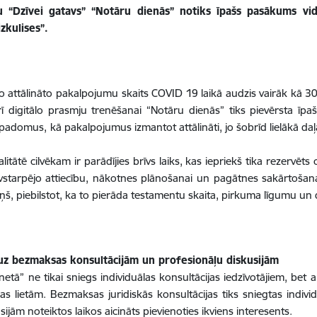
 “Dzīvei gatavs” “Notāru dienās” notiks īpašs pasākums vi
zkulises”.
 attālināto pakalpojumu skaits COVID 19 laikā audzis vairāk kā 30 
ī digitālo prasmju trenēšanai “Notāru dienās” tiks pievērsta īp
s padomus, kā pakalpojumus izmantot attālināti, jo šobrīd lielākā daļ
tātē cilvēkam ir parādījies brīvs laiks, kas iepriekš tika rezervēt
vstarpējo attiecību, nākotnes plānošanai un pagātnes sakārtošana
ņš, piebilstot, ka to pierāda testamentu skaita, pirkuma līgumu un
a uz bezmaksas konsultācijām un profesionāļu diskusijām
inetā” ne tikai sniegs individuālas konsultācijas iedzīvotājiem, be
s lietām. Bezmaksas juridiskās konsultācijas tiks sniegtas indiv
jām noteiktos laikos aicināts pievienoties ikviens interesents.