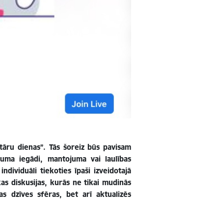
otāru dienas”. Tās šoreiz būs pavisam
šuma iegādi, mantojuma vai laulības
dividuāli tiekoties īpaši izveidotajā
kas diskusijas, kurās ne tikai mudinās
 dzīves sfēras, bet arī aktualizēs