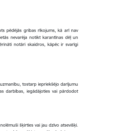
ts pēdējās gribas rīkojums, kā arī nav
etās nevarēja notikt karantīnas dēļ un
ināti notāri skaidros, kāpēc ir svarīgi
gu uzmanību, tostarp iepriekšējo darījumu
as darbības, iegādājoties vai pārdodot
nolēmuši šķirties vai jau dzīvo atsevišķi.