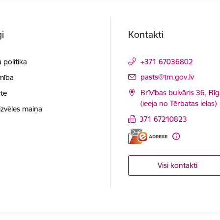
i
Kontakti
 politika
+371 67036802
E-pasts:
pasts@tm.gov.lv
mība
Brīvības bulvāris 36, Rī
te
(ieeja no Tērbatas ielas)
izvēles maiņa
371 67210823
Visi kontakti