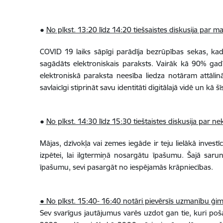
●
No plkst. 13:20 līdz 14:20 tiešsaistes diskusija par 
COVID 19 laiks sāpīgi parādīja bezrūpības sekas, kad
sagādāts elektroniskais paraksts. Vairāk kā 90% gadī
elektroniskā paraksta neesība liedza notāram attālinā
savlaicīgi stiprināt savu identitāti digitālajā vidē un kā šī
●
No plkst. 14:30 līdz 15:30 tieštaistes diskusija par
Mājas, dzīvokļa vai zemes iegāde ir teju lielākā investī
izpētei, lai ilgtermiņā nosargātu īpašumu. Šajā saru
īpašumu, sevi pasargāt no iespējamās krāpniecības.
● No plkst. 15:40- 16:40 notāri pievērsīs uzmanību ģi
Sev svarīgus jautājumus varēs uzdot gan tie, kuri pošas 