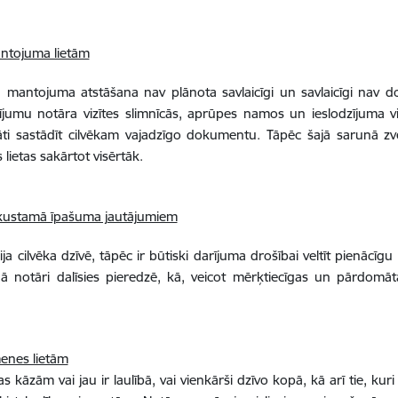
mantojuma lietām
 mantojuma atstāšana nav plānota savlaicīgi un savlaicīgi nav do
jumu notāra vizītes slimnīcās, aprūpes namos un ieslodzījuma vi
ti sastādīt cilvēkam vajadzīgo dokumentu. Tāpēc šajā sarunā zvēr
s lietas sakārtot visērtāk.
 nekustamā īpašuma jautājumiem
cija cilvēka dzīvē, tāpēc ir būtiski darījuma drošībai veltīt pienācī
nā notāri dalīsies pieredzē, kā, veicot mērķtiecīgas un pārdomāt
menes lietām
kāzām vai jau ir laulībā, vai vienkārši dzīvo kopā, kā arī tie, kuri 