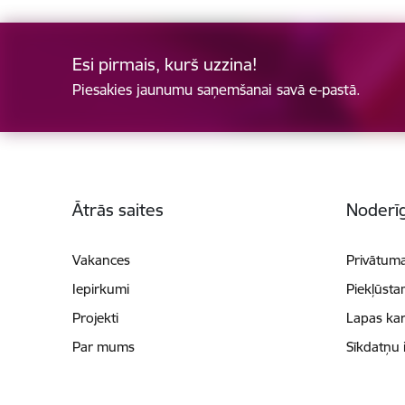
Esi pirmais, kurš uzzina!
Piesakies jaunumu saņemšanai savā e-pastā.
Kājene
Ātrās saites
Noderīg
Vakances
Privātuma
Iepirkumi
Piekļūsta
Projekti
Lapas kar
Par mums
Sīkdatņu 