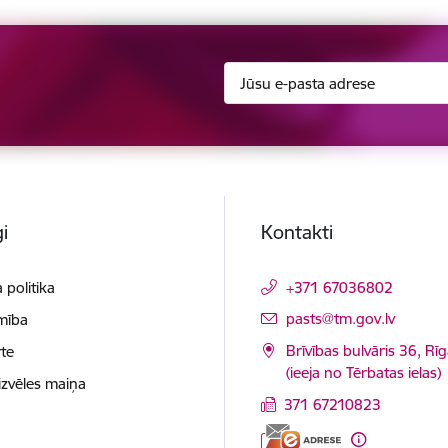
i
Kontakti
 politika
+371 67036802
E-pasts:
pasts@tm.gov.lv
mība
Brīvības bulvāris 36, Rī
te
(ieeja no Tērbatas ielas)
izvēles maiņa
371 67210823