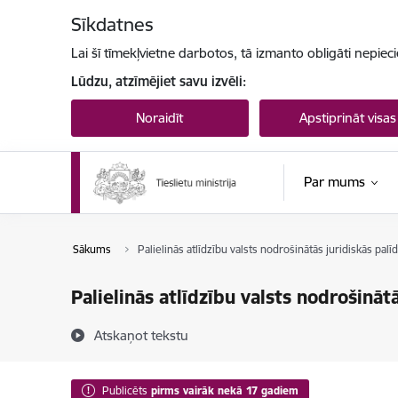
Pāriet uz lapas saturu
Sīkdatnes
Lai šī tīmekļvietne darbotos, tā izmanto obligāti nepiec
Lūdzu, atzīmējiet savu izvēli:
Noraidīt
Apstiprināt visas
Par mums
Sākums
Palielinās atlīdzību valsts nodrošinātās juridiskās pal
Palielinās atlīdzību valsts nodrošināt
Atskaņot tekstu
Publicēts
pirms vairāk nekā 17 gadiem