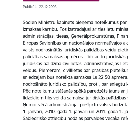
Publicēts: 22.12.2008.
Šodien Ministru kabinets pieņēma noteikumus par v
izmaksas kārtību. Tos izstrādājusi ar tieslietu mini
administrācijas, tiesas, Ģenerālprokuratūras, Fina
Eiropas Savienības un nacionālajos normatīvajos akto
valsts nodrošinātās juridiskās palīdzības veidu piet
palīdzības samaksas apmērus. Līdz ar to juridiskās p
juridiskās palīdzība civillietās, administratīvajās li
veidus. Piemēram, civillietās par prasības pieteiku
sniedzējam būs noteikta samaksā Ls 22,50 apmērā. T
nodrošināto juridisko palīdzību, proti, par sniegtu 
Pēc noteikumu stāšanās spēkā paredzēts jauns ar ju
līdzekļiem tiks veikta samaksa juridiskās palīdzības
Ņemot vērā administrācijai piešķirto valsts budže
1. janvāri, 2010. gada 1. janvāri un 2011. gada 1. j
Sabiedrisko attiecību nodaļas pārvaldes vecākā ref