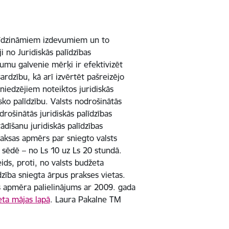
tlīdzināmiem izdevumiem un to
i no Juridiskās palīdzības
umu galvenie mērķi ir efektivizēt
ardzību, kā arī izvērtēt pašreizējo
sniedzējiem noteiktos juridiskās
sko palīdzību. Valsts nodrošinātās
odrošinātās juridiskās palīdzības
ādīšanu juridiskās palīdzības
maksas apmērs par sniegto valsts
s sēdē – no Ls 10 uz Ls 20 stundā.
ids, proti, no valsts budžeta
dzība sniegta ārpus prakses vietas.
s apmēra palielinājums ar 2009. gada
eta mājas lapā
. Laura Pakalne TM