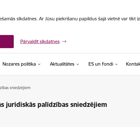
iešamās sīkdatnes. Ar Jūsu piekrišanu papildus šajā vietnē var tikt i
Pārvaldīt sīkdatnes
Nozares politika
Aktualitātes
ES un fondi
Kontak
īdzības sniedzējiem
ās juridiskās palīdzības sniedzējiem