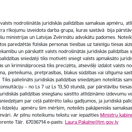
alsts nodrošinātās juridiskās palīdzības samaksas apmēru, a
stra rīkojumu izveidota darba grupa, kuras sastāvā bija pārstāvj
nšu ministrijas un Latvijas Zvērinātu advokātu padomes. Noteik
s paredzētās fiziskas personas tiesības uz taisnīgu tiesas aizs
iekamību un pārskatīt valsts nodrošinātās juridiskās palīdzības 
alīdzības sniedzēji tiks motivēti sniegt valsts apmaksāto juridi
etās un kriminālprocesā tiks precizēta, atsevišķi izdalot valsts n
ma, pieteikuma, pretprasības, blakus sūdzības vai izlīguma sast
iks palielināts juridiskās palīdzības sniedzējam noteiktās sa
konsultāciju – no Ls 7 uz Ls 13,50 stundā, par pārstāvību tiesa
ridiskās palīdzības sniegšanu saistīto atlīdzināmo izdevumu ve
 sniedzējam par ceļā patērēto laiku gadījumos, ja juridiskā palī
ta līdzekļu apmēru šim mērķim, noteikts pakāpenisks samaksa
anvāri. Ar pilnu noteikumu tekstu var iepazīties
Ministru kabin
erente Tālr. 67036714 e-pasts:
Laura.Pakalne@tm.gov.lv