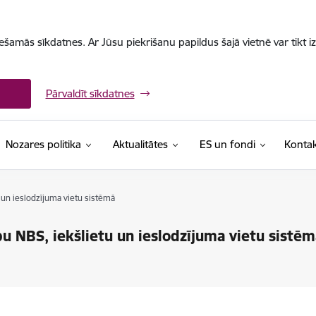
iešamās sīkdatnes. Ar Jūsu piekrišanu papildus šajā vietnē var tikt i
Pārvaldīt sīkdatnes
Nozares politika
Aktualitātes
ES un fondi
Kontak
 un ieslodzījuma vietu sistēmā
u NBS, iekšlietu un ieslodzījuma vietu sistēm