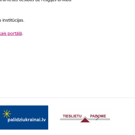
 institūcijas.
ais portālā
.