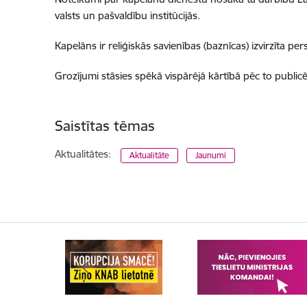
valsts un pašvaldību institūcijās.
Kapelāns ir reliģiskās savienības (baznīcas) izvirzīta pe
Grozījumi stāsies spēkā vispārējā kārtībā pēc to publicē
Saistītas tēmas
Aktualitātes:
Aktualitāte
Jaunumi