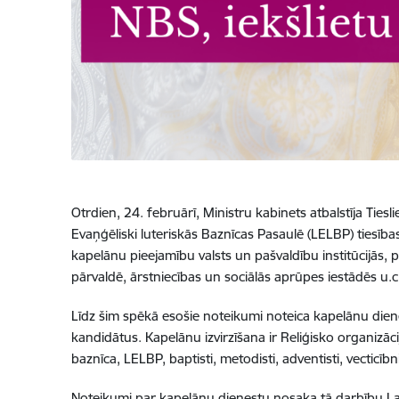
Otrdien, 24. februārī, Ministru kabinets atbalstīja Ties
Evaņģēliski luteriskās Baznīcas Pasaulē (LELBP) tiesīb
kapelānu pieejamību valsts un pašvaldību institūcijās, 
pārvaldē, ārstniecības un sociālās aprūpes iestādēs u.
Līdz šim spēkā esošie noteikumi noteica kapelānu diene
kandidātus. Kapelānu izvirzīšana ir Reliģisko organizāc
baznīca, LELBP, baptisti, metodisti, adventisti, vecticī
Noteikumi par kapelānu dienestu nosaka tā darbību Latvi