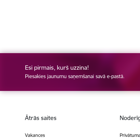
Esi pirmais, kurš uzzina!
Piesakies jaunumu saņemšanai savā e-pastā.
Kājene
Ātrās saites
Noderīg
Vakances
Privātuma