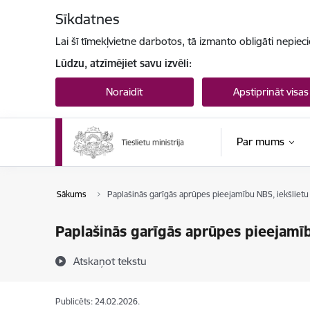
Pāriet uz lapas saturu
Sīkdatnes
Lai šī tīmekļvietne darbotos, tā izmanto obligāti nepiec
Lūdzu, atzīmējiet savu izvēli:
Noraidīt
Apstiprināt visas
Par mums
Sākums
Paplašinās garīgās aprūpes pieejamību NBS, iekšlietu
Paplašinās garīgās aprūpes pieejamīb
Atskaņot tekstu
Publicēts: 24.02.2026.