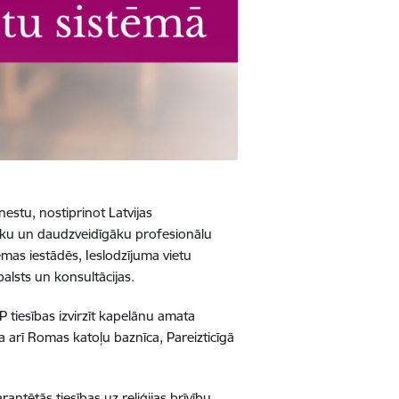
nestu, nostiprinot Latvijas
šāku un daudzveidīgāku profesionālu
ēmas iestādēs, Ieslodzījuma vietu
alsts un konsultācijas.
 tiesības izvirzīt kapelānu amata
a arī Romas katoļu baznīca, Pareizticīgā
ntētās tiesības uz reliģijas brīvību