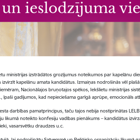
lietu ministrijas izstrādātos grozījumus noteikumos par kapelānu die
as izvirzīt kapelānu amata kandidātus. Izmaiņas nodrošinās vēl pla
piemēram, Nacionālajos bruņotajos spēkos, Iekšlietu ministrijas sist
c., īpaši gadījumos, kad nepieciešama garīgā aprūpe, emocionāls atb
sta darbības pamatprincipus, taču tajos nebija nostiprinātas LELBP
iju likumā noteikto konfesiju vadības pienākums – kandidātus izvirz
bnieki, vasarsvētku draudzes u.c.
jā, lai nodrošinātu Satversmē un Reliģisko organizāciju likumā gara