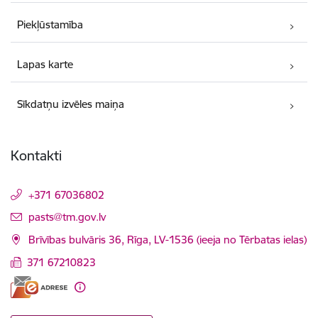
Piekļūstamība
Lapas karte
Sīkdatņu izvēles maiņa
Kontakti
+371 67036802
E-pasts:
pasts@tm.gov.lv
Brīvības bulvāris 36, Rīga, LV-1536 (ieeja no Tērbatas ielas)
371 67210823