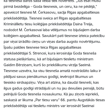
ka tiesneša darbs šādā veidā tiek novērtēts. „Jūs esat mūsu
pirmā bezdelīga – Goda tiesnesis, un ceru, ka ne pēdējā,”
apsveicot tiesnesi M. Čerkasovu, sacīja Rīgas apgabaltiesas
priekšsēdētāja. Tiesnesi sveica arī Rīgas apgabaltiesas
Krimināllietu tiesu kolēģijas priekšsēdētāja Daina Treija,
nododot M. Čerkasovai laba vēlējumus no bijušajiem darba
kolēģiem apgabaltiesā. Savukārt pati tiesnese izteica pateicību
par viņai izrādīto cieņu un viņas darba augsto novērtējumu.
Īpašu paldies tiesnese teica Rīgas apgabaltiesas
priekšsēdētājai S. Strencei, kura ierosināja Goda tiesneša
statusa piešķiršanu, kā arī bijušajam tieslietu ministram
Gaidim Bērziņam, kurš šo priekšlikumu virzīja Saeimā.
Tiesnese uzsvēra, ka visu tiesneša amatā nostrādāto laiku ir
pildījusi savus pienākumus godīgi, ievērojot likumus un
tiesisko sirdsapziņu. Viņa arī atzina, ka daudzi tiesneši, kas
ilgus gadus godīgi strādājuši un nu jau devušies pensijā, būtu
pelnījuši Goda tiesneša nosaukumu. Kā jau ziņots iepriekš,
saskaņā ar likuma „Par tiesu varu” 66. pantu Augstākās tiesas
priekšsēdētājs vai tieslietu ministrs var ierosināt Saeimai