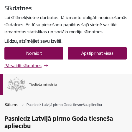
Pāriet uz lapas saturu
Sīkdatnes
Spied
lai meklētu
Enter
Lai šī tīmekļvietne darbotos, tā izmanto obligāti nepieciešamās
sīkdatnes. Ar Jūsu piekrišanu papildus šajā vietnē var tikt
izmantotas statistikas un sociālo mediju sīkdatnes.
Lūdzu, atzīmējiet savu izvēli:
Noraidīt
Apstiprināt visas
Pārvaldīt sīkdatnes
Sākums
Pasniedz Latvijā pirmo Goda tiesneša apliecību
Pasniedz Latvijā pirmo Goda tiesneša
apliecību