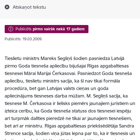
Atskaņot tekstu
Publicēts
pirms vairāk nekā 17 gadiem
Publicēts: 19.03.2009.
Tieslietu ministrs Mareks Segliņš šodien pasniedza Latvijā
pirmo Goda tiesneša apliecību bijušajai Rīgas apgabaltiesas
tiesnesei Mārai Marijai Čerkasovai. Pasniedzot Goda tiesneša
apliecību, tieslietu ministrs sacīja, ka šī nav tikai formāla
procedūra, bet gan Latvijas valsts cieņas un goda
apliecinājums tiesneses darba mūžam. M. Segliņš sacīja, ka
tiesnese M. Čerkasova ir lielisks piemērs jaunajiem juristiem un
izteica cerību, ka Goda tiesneša statuss dos tiesnesei iespēju
arī turpmāk dalīties pieredzē ne tikai ar jaunajiem tiesnešiem,
bet arī ar ministru. Rīgas apgabaltiesas priekšsēdētāja Sandra
Strence sacīja, šodien viņa jūtas lepna par to, ka ir tiesnesis un