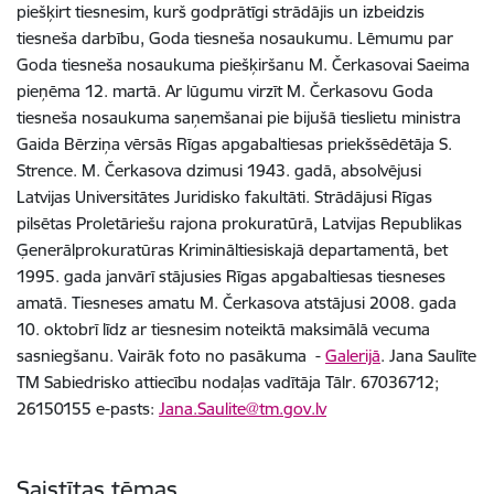
piešķirt tiesnesim, kurš godprātīgi strādājis un izbeidzis
tiesneša darbību, Goda tiesneša nosaukumu. Lēmumu par
Goda tiesneša nosaukuma piešķiršanu M. Čerkasovai Saeima
pieņēma 12. martā. Ar lūgumu virzīt M. Čerkasovu Goda
tiesneša nosaukuma saņemšanai pie bijušā tieslietu ministra
Gaida Bērziņa vērsās Rīgas apgabaltiesas priekšsēdētāja S.
Strence. M. Čerkasova dzimusi 1943. gadā, absolvējusi
Latvijas Universitātes Juridisko fakultāti. Strādājusi Rīgas
pilsētas Proletāriešu rajona prokuratūrā, Latvijas Republikas
Ģenerālprokuratūras Krimināltiesiskajā departamentā, bet
1995. gada janvārī stājusies Rīgas apgabaltiesas tiesneses
amatā. Tiesneses amatu M. Čerkasova atstājusi 2008. gada
10. oktobrī līdz ar tiesnesim noteiktā maksimālā vecuma
sasniegšanu. Vairāk foto no pasākuma -
Galerijā
. Jana Saulīte
TM Sabiedrisko attiecību nodaļas vadītāja Tālr. 67036712;
26150155 e-pasts:
Jana.Saulite@tm.gov.lv
Saistītas tēmas