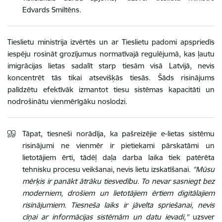
Edvards Smiltēns.
Tieslietu ministrija izvērtēs un ar Tieslietu padomi apspriedīs
iespēju rosināt grozījumus normatīvajā regulējumā, kas ļautu
imigrācijas lietas sadalīt starp tiesām visā Latvijā, nevis
koncentrēt tās tikai atsevišķās tiesās. Šāds risinājums
palīdzētu efektīvāk izmantot tiesu sistēmas kapacitāti un
nodrošinātu vienmērīgāku noslodzi.
Tāpat, tiesneši norādīja, ka pašreizējie e-lietas sistēmu
risinājumi ne vienmēr ir pietiekami pārskatāmi un
lietotājiem ērti, tādēļ daļa darba laika tiek patērēta
tehnisku procesu veikšanai, nevis lietu izskatīšanai.
"Mūsu
mērķis ir panākt ātrāku tiesvedību. To nevar sasniegt bez
moderniem, drošiem un lietotājiem ērtiem digitālajiem
risinājumiem. Tiesneša laiks ir jāvelta spriešanai, nevis
cīņai ar informācijas sistēmām un datu ievadi,"
uzsver