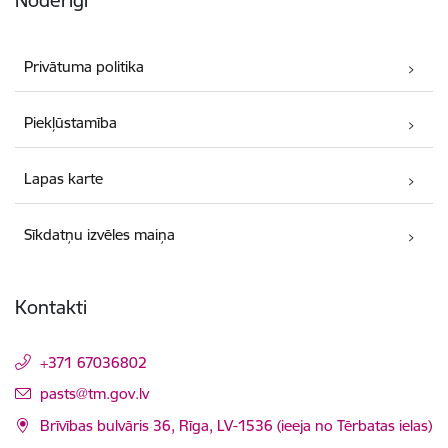
Privātuma politika
Piekļūstamība
Lapas karte
Sīkdatņu izvēles maiņa
Kontakti
+371 67036802
E-pasts:
pasts@tm.gov.lv
Brīvības bulvāris 36, Rīga, LV-1536 (ieeja no Tērbatas ielas)