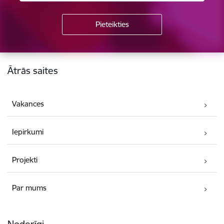
Kājene
Ātrās saites
Vakances
Iepirkumi
Projekti
Par mums
Noderīgi