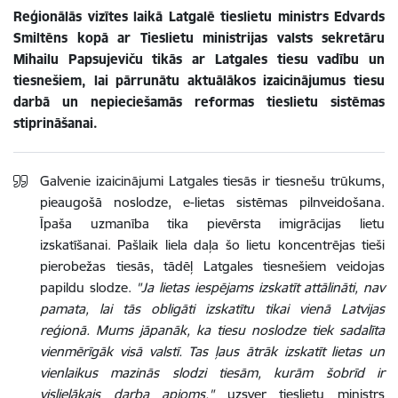
Reģionālās vizītes laikā Latgalē tieslietu ministrs Edvards
Smiltēns kopā ar Tieslietu ministrijas valsts sekretāru
Mihailu Papsujeviču tikās ar Latgales tiesu vadību un
tiesnešiem, lai pārrunātu aktuālākos izaicinājumus tiesu
darbā un nepieciešamās reformas tieslietu sistēmas
stiprināšanai.
Galvenie izaicinājumi Latgales tiesās ir tiesnešu trūkums,
pieaugošā noslodze, e-lietas sistēmas pilnveidošana.
Īpaša uzmanība tika pievērsta imigrācijas lietu
izskatīšanai. Pašlaik liela daļa šo lietu koncentrējas tieši
pierobežas tiesās, tādēļ Latgales tiesnešiem veidojas
papildu slodze.
"Ja lietas iespējams izskatīt attālināti, nav
pamata, lai tās obligāti izskatītu tikai vienā Latvijas
reģionā. Mums jāpanāk, ka tiesu noslodze tiek sadalīta
vienmērīgāk visā valstī. Tas ļaus ātrāk izskatīt lietas un
vienlaikus mazinās slodzi tiesām, kurām šobrīd ir
vislielākais darba apjoms,"
uzsver tieslietu ministrs