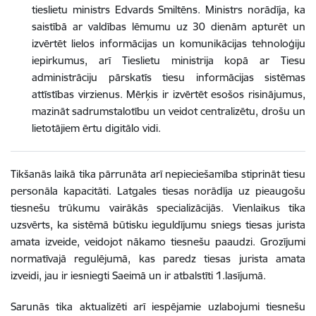
tieslietu ministrs Edvards Smiltēns. Ministrs norādīja, ka
saistībā ar valdības lēmumu uz 30 dienām apturēt un
izvērtēt lielos informācijas un komunikācijas tehnoloģiju
iepirkumus, arī Tieslietu ministrija kopā ar Tiesu
administrāciju pārskatīs tiesu informācijas sistēmas
attīstības virzienus. Mērķis ir izvērtēt esošos risinājumus,
mazināt sadrumstalotību un veidot centralizētu, drošu un
lietotājiem ērtu digitālo vidi.
Tikšanās laikā tika pārrunāta arī nepieciešamība stiprināt tiesu
personāla kapacitāti. Latgales tiesas norādīja uz pieaugošu
tiesnešu trūkumu vairākās specializācijās. Vienlaikus tika
uzsvērts, ka sistēmā būtisku ieguldījumu sniegs tiesas jurista
amata izveide, veidojot nākamo tiesnešu paaudzi. Grozījumi
normatīvajā regulējumā, kas paredz tiesas jurista amata
izveidi, jau ir iesniegti Saeimā un ir atbalstīti 1.lasījumā.
Sarunās tika aktualizēti arī iespējamie uzlabojumi tiesnešu