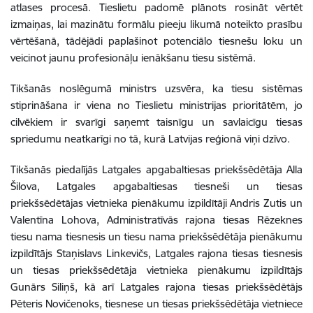
atlases procesā. Tieslietu padomē plānots rosināt vērtēt
izmaiņas, lai mazinātu formālu pieeju likumā noteikto prasību
vērtēšanā, tādējādi paplašinot potenciālo tiesnešu loku un
veicinot jaunu profesionāļu ienākšanu tiesu sistēmā.
Tikšanās noslēgumā ministrs uzsvēra, ka tiesu sistēmas
stiprināšana ir viena no Tieslietu ministrijas prioritātēm, jo
cilvēkiem ir svarīgi saņemt taisnīgu un savlaicīgu tiesas
spriedumu neatkarīgi no tā, kurā Latvijas reģionā viņi dzīvo.
Tikšanās piedalījās Latgales apgabaltiesas priekšsēdētāja Alla
Šilova, Latgales apgabaltiesas tiesneši un tiesas
priekšsēdētājas vietnieka pienākumu izpildītāji Andris Zutis un
Valentīna Lohova, Administratīvās rajona tiesas Rēzeknes
tiesu nama tiesnesis un tiesu nama priekšsēdētāja pienākumu
izpildītājs Staņislavs Linkevičs, Latgales rajona tiesas tiesnesis
un tiesas priekšsēdētāja vietnieka pienākumu izpildītājs
Gunārs Siliņš, kā arī Latgales rajona tiesas priekšsēdētājs
Pēteris Novičenoks, tiesnese un tiesas priekšsēdētāja vietniece