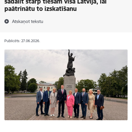
sadalīt starp tiesām visā Latvijā, lai
paātrinātu to izskatīšanu
Atskaņot tekstu
Publicēts: 27.06.2026.