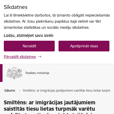
Pāriet uz lapas saturu
Sīkdatnes
Spied
lai meklētu
Enter
Lai šī tīmekļvietne darbotos, tā izmanto obligāti nepieciešamās
sīkdatnes. Ar Jūsu piekrišanu papildus šajā vietnē var tikt
izmantotas statistikas un sociālo mediju sīkdatnes.
Lūdzu, atzīmējiet savu izvēli:
Noraidīt
Apstiprināt visas
Pārvaldīt sīkdatnes
Sākums
Smiltēns: ar imigrācijas jautājumiem saistītās tiesu lietas turpmāk v
Smiltēns: ar imigrācijas jautājumiem
saistītās tiesu lietas turpmāk varētu