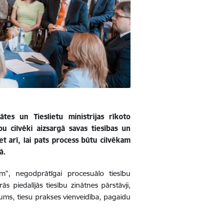
ātes un Tieslietu ministrijas rīkoto
bu cilvēki aizsargā savas tiesības un
et arī, lai pats process būtu cilvēkam
ā.
m”, negodprātīgai procesuālo tiesību
s piedalījās tiesību zinātnes pārstāvji,
ējums, tiesu prakses vienveidība, pagaidu