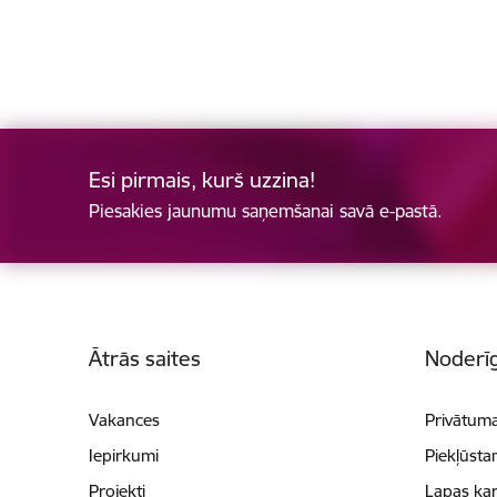
Esi pirmais, kurš uzzina!
Piesakies jaunumu saņemšanai savā e-pastā.
Kājene
Ātrās saites
Noderīg
Vakances
Privātuma
Iepirkumi
Piekļūsta
Projekti
Lapas kar