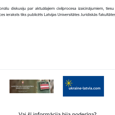
onālu diskusiju par aktuālajiem civilprocesa izaicinājumiem, tie
s ieraksts tiks publicēts Latvijas Universitātes Juridiskās fakultāte
Vai šī informācija bija noderīga?