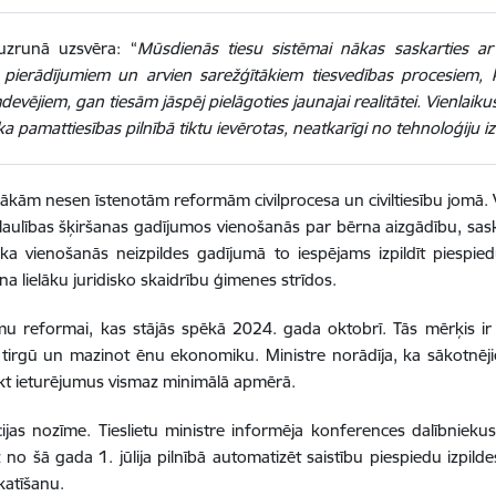
 uzrunā uzsvēra: “
Mūsdienās tiesu sistēmai nākas saskarties ar
 pierādījumiem un arvien sarežģītākiem tiesvedības procesiem, kā 
devējiem, gan tiesām jāspēj pielāgoties jaunajai realitātei. Vienlaikus
ēka pamattiesības pilnībā tiktu ievērotas, neatkarīgi no tehnoloģiju
rākām nesen īstenotām reformām civilprocesa un civiltiesību jomā.
laulības šķiršanas gadījumos vienošanās par bērna aizgādību, sas
a vienošanās neizpildes gadījumā to iespējams izpildīt piespiedu
na lielāku juridisko skaidrību ģimenes strīdos.
jumu reformai, kas stājās spēkā 2024. gada oktobrī. Tās mērķis i
ba tirgū un mazinot ēnu ekonomiku. Ministre norādīja, ka sākotnējie
veikt ieturējumus vismaz minimālā apmērā.
cijas nozīme. Tieslietu ministre informēja konferences dalībnieku
 no šā gada 1. jūlija pilnībā automatizēt saistību piespiedu izpild
katīšanu.