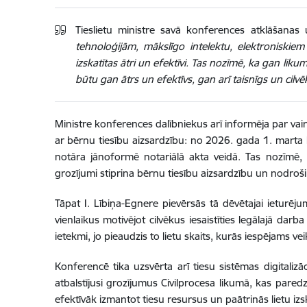
Tieslietu ministre savā konferences atklāšanas
tehnoloģijām, mākslīgo intelektu, elektroniskiem
izskatītas ātri un efektīvi. Tas nozīmē, ka gan likum
būtu gan ātrs un efektīvs, gan arī taisnīgs un cilv
Ministre konferences dalībniekus arī informēja par vai
ar bērnu tiesību aizsardzību: no 2026. gada 1. marta 
notāra jānoformē notariālā akta veidā. Tas nozīmē, k
grozījumi stiprina bērnu tiesību aizsardzību un nodroši
Tāpat I. Lībiņa-Egnere pievērsās tā dēvētajai ieturē
vienlaikus motivējot cilvēkus iesaistīties legālajā dar
ietekmi, jo pieaudzis to lietu skaits, kurās iespējams 
Konferencē tika uzsvērta arī tiesu sistēmas digitalizā
atbalstījusi grozījumus Civilprocesa likumā, kas paredz
efektīvāk izmantot tiesu resursus un paātrinās lietu izs