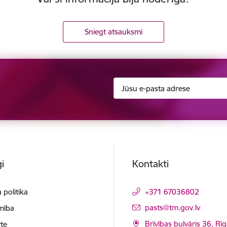
Sniegt atsauksmi
i
Kontakti
 politika
+371 67036802
E-pasts:
pasts@tm.gov.lv
mība
Brīvības bulvāris 36, Rī
te