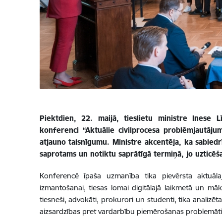
Piektdien, 22. maijā, tieslietu ministre Inese Lī
konferenci “Aktuālie civilprocesa problēmjautājum
atjauno taisnīgumu. Ministre akcentēja, ka sabiedrīb
saprotams un notiktu saprātīgā termiņā, jo uzticēšan
Konferencē īpaša uzmanība tika pievērsta aktuālaj
izmantošanai, tiesas lomai digitālajā laikmetā un māks
tiesneši, advokāti, prokurori un studenti, tika analizē
aizsardzības pret vardarbību piemērošanas problemātika,