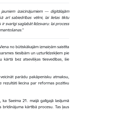
 jauniem izaicinājumiem — digitālajām
arī sabiedrības vēlmi, lai lietas tiktu
 ir svarīgi saglabāt līdzsvaru: lai process
 izmantošanas
.”
 Viena no būtiskākajām izmaiņām saistīta
karsmes tiesībām un uzturlīdzekļiem pie
 kārtā bez atsevišķas tiesvedības, šie
r veicināt parādu pakāpenisku atmaksu,
 rezultāti liecina par reformas pozitīvu
s, ka Saeima 21. maijā galīgajā lasījumā
es brīdinājuma kārtībā procesu. Tas ļaus