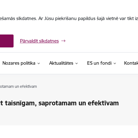
iešamās sīkdatnes. Ar Jūsu piekrišanu papildus šajā vietnē var tikt i
Pārvaldīt sīkdatnes
Nozares politika
Aktualitātes
ES un fondi
Kontak
aprotamam un efektīvam
būt taisnīgam, saprotamam un efektīvam