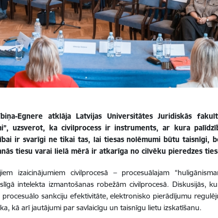
biņa-Egnere atklāja Latvijas Universitātes Juridiskās fakult
i”, uzsverot, ka civilprocess ir instruments, ar kura palīdzī
ai ir svarīgi ne tikai tas, lai tiesas nolēmumi būtu taisnīgi, b
ās tiesu varai lielā mērā ir atkarīga no cilvēku pieredzes ties
iem izaicinājumiem civilprocesā – procesuālajam “huligānisma
līgā intelekta izmantošanas robežām civilprocesā. Diskusijās, kurā
ta procesuālo sankciju efektivitāte, elektronisko pierādījumu regul
 kā arī jautājumi par savlaicīgu un taisnīgu lietu izskatīšanu.