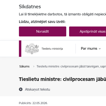
Pāriet uz lapas saturu
Sīkdatnes
Lai šī tīmekļvietne darbotos, tā izmanto obligāti nepiec
Lūdzu, atzīmējiet savu izvēli:
Noraidīt
Apstiprināt visas
Par mums
Sākums
Tieslietu ministre: civilprocesam jābūt taisnīgam, s
Tieslietu ministre: civilprocesam jā
Atskaņot tekstu
Publicēts: 22.05.2026.