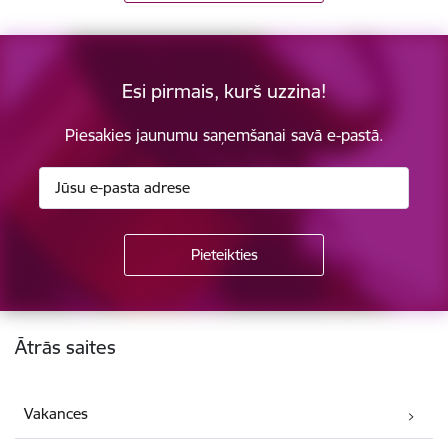
Esi pirmais, kurš uzzina!
Piesakies jaunumu saņemšanai savā e-pastā.
Kājene
Ātrās saites
Vakances