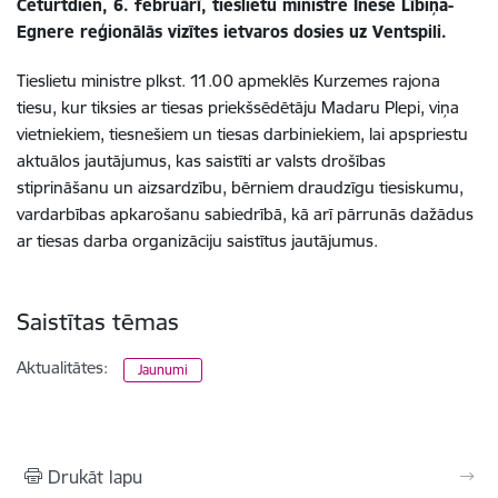
Ceturtdien, 6. februārī, tieslietu ministre Inese Lībiņa-
Egnere reģionālās vizītes ietvaros dosies uz Ventspili.
Tieslietu ministre plkst. 11.00 apmeklēs Kurzemes rajona
tiesu, kur tiksies ar tiesas priekšsēdētāju Madaru Plepi, viņa
vietniekiem, tiesnešiem un tiesas darbiniekiem, lai apspriestu
aktuālos jautājumus, kas saistīti ar valsts drošības
stiprināšanu un aizsardzību, bērniem draudzīgu tiesiskumu,
vardarbības apkarošanu sabiedrībā, kā arī pārrunās dažādus
ar tiesas darba organizāciju saistītus jautājumus.
Saistītas tēmas
Aktualitātes:
Jaunumi
Drukāt lapu