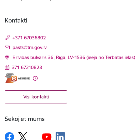
Kontakti
+371 67036802
E-pasts:
pasts@tm.gov.lv
Brīvības bulvāris 36, Rīga, LV-1536 (ieeja no Tērbatas ielas)
371 67210823
Visi kontakti
Sekojiet mums