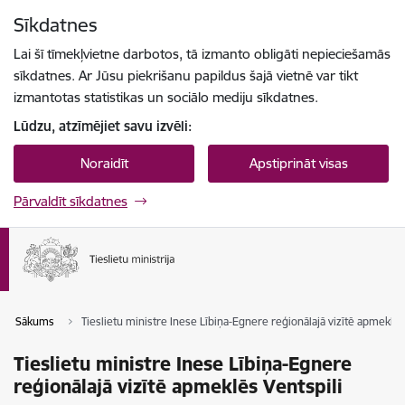
Pāriet uz lapas saturu
Sīkdatnes
Spied
lai meklētu
Enter
Lai šī tīmekļvietne darbotos, tā izmanto obligāti nepieciešamās
sīkdatnes. Ar Jūsu piekrišanu papildus šajā vietnē var tikt
izmantotas statistikas un sociālo mediju sīkdatnes.
Lūdzu, atzīmējiet savu izvēli:
Noraidīt
Apstiprināt visas
Pārvaldīt sīkdatnes
Sākums
Tieslietu ministre Inese Lībiņa-Egnere reģionālajā vizītē apmeklēs
Tieslietu ministre Inese Lībiņa-Egnere
reģionālajā vizītē apmeklēs Ventspili