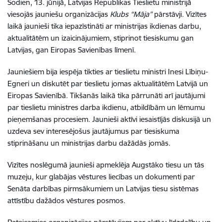
Šodien, 13. jūnijā, Latvijas Republikas Tieslietu ministrijā
viesojās jauniešu organizācijas
Klubs “Māja”
pārstāvji. Vizītes
laikā jaunieši tika iepazīstināti ar ministrijas ikdienas darbu,
aktualitātēm un izaicinājumiem, stiprinot tiesiskumu gan
Latvijas, gan Eiropas Savienības līmenī.
Jauniešiem bija iespēja tikties ar tieslietu ministri Inesi Lībiņu-
Egneri un diskutēt par tieslietu jomas aktualitātēm Latvijā un
Eiropas Savienībā. Tikšanās laikā tika pārrunāti arī jautājumi
par tieslietu ministres darba ikdienu, atbildībām un lēmumu
pieņemšanas procesiem. Jaunieši aktīvi iesaistījās diskusijā un
uzdeva sev interesējošus jautājumus par tiesiskuma
stiprināšanu un ministrijas darbu dažādās jomās.
Vizītes noslēgumā jaunieši apmeklēja Augstāko tiesu un tās
muzeju, kur glabājas vēstures liecības un dokumenti par
Senāta darbības pirmsākumiem un Latvijas tiesu sistēmas
attīstību dažādos vēstures posmos.