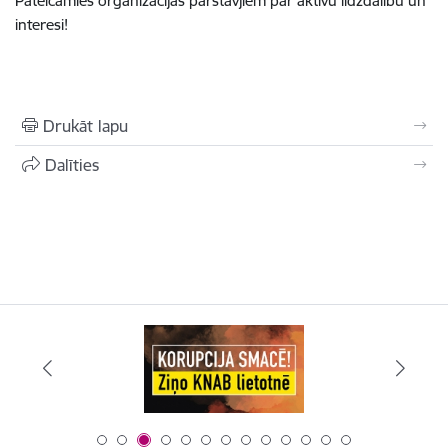
Pateicamies organizācijas pārstāvjiem par aktīvu līdzdalību un
interesi!
Drukāt lapu
Dalīties