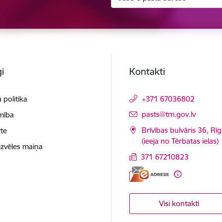
i
Kontakti
 politika
+371 67036802
E-pasts:
pasts@tm.gov.lv
mība
Brīvības bulvāris 36, Rī
te
(ieeja no Tērbatas ielas)
izvēles maiņa
371 67210823
Visi kontakti