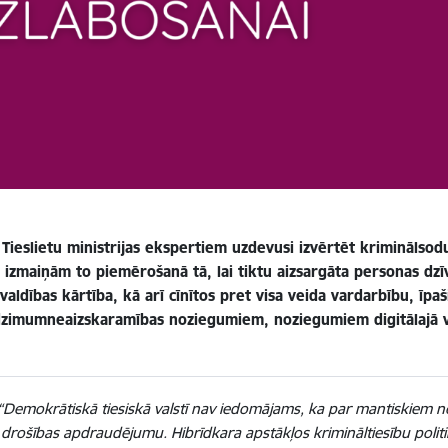
u Tieslietu ministrijas ekspertiem uzdevusi izvērtēt kriminālsod
izmaiņām to piemērošanā tā, lai tiktu aizsargāta personas dzīv
valdības kārtība, kā arī cīnītos pret visa veida vardarbību, īpa
dzimumneaizskaramības noziegumiem, noziegumiem digitālajā v
“Demokrātiskā tiesiskā valstī nav iedomājams, ka par mantiskiem 
drošības apdraudējumu. Hibrīdkara apstākļos krimināltiesību politikai