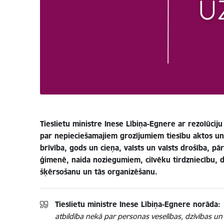
Tieslietu ministre Inese Lībiņa-Egnere ar rezolūcij
par nepieciešamajiem grozījumiem tiesību aktos un 
brīvība, gods un cieņa, valsts un valsts drošība, pār
ģimenē, naida noziegumiem, cilvēku tirdzniecību, 
šķērsošanu un tās organizēšanu.
Tieslietu ministre Inese Lībiņa-Egnere norāda:
atbildība nekā par personas veselības, dzīvības un 