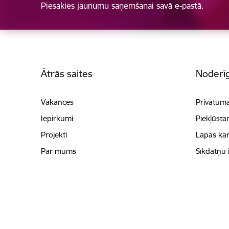
Piesakies jaunumu saņemšanai savā e-pastā.
Kājene
Ātrās saites
Noderīg
Vakances
Privātuma
Iepirkumi
Piekļūsta
Projekti
Lapas kar
Par mums
Sīkdatņu 