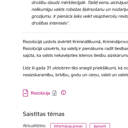
drošību daudz mērķtiecīgāk. Tādēļ esmu aicinājusi s
nelikumīgu valsts robežas šķērsošanu un nodarījumi
grozījumu. Ir pienācis laiks veikt visaptverošu rev
drošības interesēs”.
Rezolūcijā uzdots izvērtēt Krimināllikumā, Kriminālproc
Rezolūcijā uzsvērts, ka valstij ir pienākums radīt tiesī
sajūta, ka valsts nekavējoties īstenos tiesību aizskāru
Līdz šī gada 31.oktobrim tiks sniegti priekšlikumi, kā no
neaizskaramību, brīvību, godu un cieņu, valsti un valst
Lejupielādēt:
Rezolūcija
Saistītas tēmas
Aktualitātes:
Informācija presei
Jaunumi