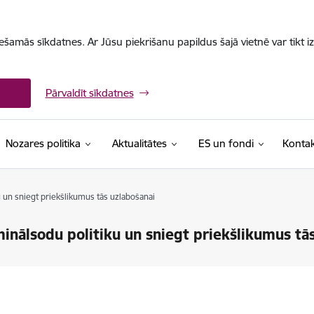
iešamās sīkdatnes. Ar Jūsu piekrišanu papildus šajā vietnē var tikt i
Pārvaldīt sīkdatnes
Nozares politika
Aktualitātes
ES un fondi
Kontak
u un sniegt priekšlikumus tās uzlabošanai
minālsodu politiku un sniegt priekšlikumus tā