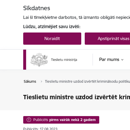
Pāriet uz lapas saturu
Sīkdatnes
Lai šī tīmekļvietne darbotos, tā izmanto obligāti nepiec
Lūdzu, atzīmējiet savu izvēli:
Noraidīt
Apstiprināt visas
Par mums
Sākums
Tieslietu ministre uzdod izvērtēt kriminālsodu politik
Tieslietu ministre uzdod izvērtēt kri
Publicēts
pirms vairāk nekā 2 gadiem
Publicēts: 17.08.2023.