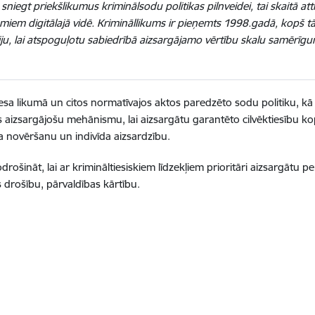
niegt priekšlikumus kriminālsodu politikas pilnveidei, tai skaitā at
em digitālajā vidē. Krimināllikums ir pieņemts 1998.gadā, kopš tā l
īziju, lai atspoguļotu sabiedrībā aizsargājamo vērtību skalu samērīgu
esa likumā un citos normatīvajos aktos paredzēto sodu politiku, kā 
bas aizsargājošu mehānismu, lai aizsargātu garantēto cilvēktiesību k
ma novēršanu un indivīda aizsardzību.
drošināt, lai ar krimināltiesiskiem līdzekļiem prioritāri aizsargātu p
s drošību, pārvaldības kārtību.