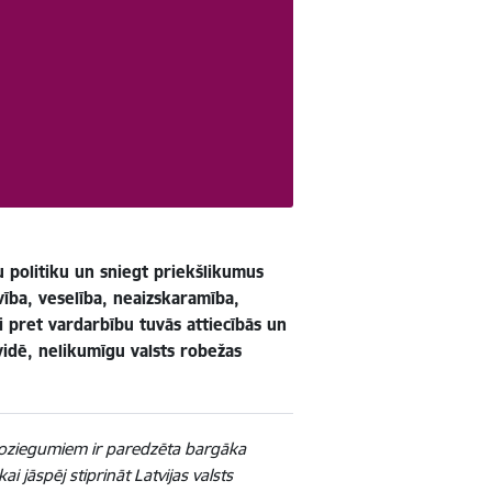
u politiku un sniegt priekšlikumus
ība, veselība, neaizskaramība,
ši pret vardarbību tuvās attiecībās un
idē, nelikumīgu valsts robežas
noziegumiem ir paredzēta bargāka
 jāspēj stiprināt Latvijas valsts