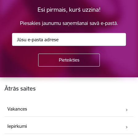
Esi pirmais, kurš uzzina!
Piesakies jaunumu saņemšanai savā e-pastā.
Kājene
Ātrās saites
Vakances
Iepirkumi