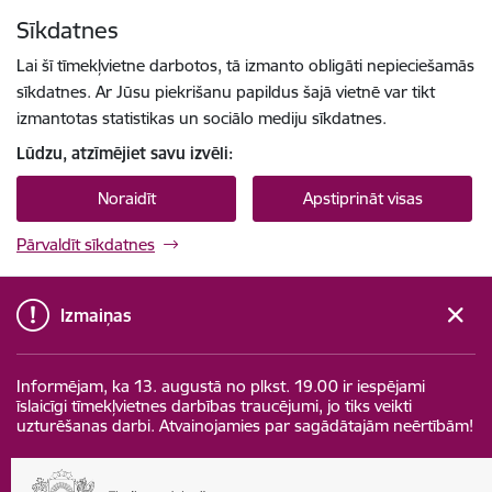
Pāriet uz lapas saturu
Sīkdatnes
Spied
lai meklētu
Enter
Lai šī tīmekļvietne darbotos, tā izmanto obligāti nepieciešamās
sīkdatnes. Ar Jūsu piekrišanu papildus šajā vietnē var tikt
izmantotas statistikas un sociālo mediju sīkdatnes.
Lūdzu, atzīmējiet savu izvēli:
Noraidīt
Apstiprināt visas
Pārvaldīt sīkdatnes
Izmaiņas
Informējam, ka 13. augustā no plkst. 19.00 ir iespējami
īslaicīgi tīmekļvietnes darbības traucējumi, jo tiks veikti
uzturēšanas darbi. Atvainojamies par sagādātajām neērtībām!