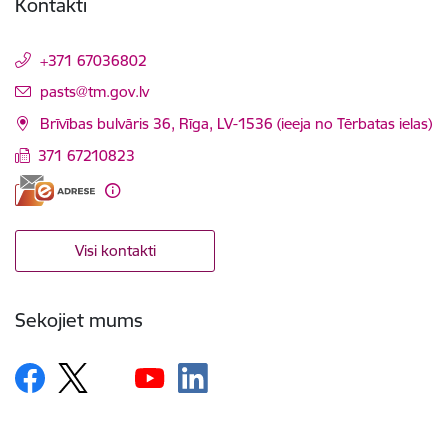
Kontakti
+371 67036802
E-pasts:
pasts@tm.gov.lv
Brīvības bulvāris 36, Rīga, LV-1536 (ieeja no Tērbatas ielas)
371 67210823
Visi kontakti
Sekojiet mums