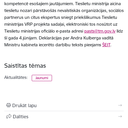
kompetencē esošajiem jautājumiem. Tieslietu ministrija aicina
tieslietu nozari pārstāvošās nevalstiskās organizācijas, sociālos
partnerus un citus ekspertus sniegt priekšlikumus Tieslietu
ministrijas VRP projekta sadaļai, elektroniski tos nosūtot uz
Tieslietu ministrijas oficiālo e-pasta adresi
pasts@tm.gov.lv
līdz
šī gada 4.jūnijam. Deklarācijas par Andra Kulberga vadītā
Ministru kabineta iecerēto darbību teksts pieejams
ŠEIT
.
Saistītas tēmas
Aktualitātes:
Jaunumi
Drukāt lapu
Dalīties