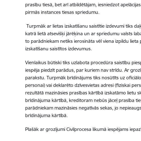
prasību tiesā, bet arī atbildētājam, iesniedzot apelācij
pirmās instances tiesas spriedumu.
Turpmāk ar lietas izskatīšanu saistītie izdevumi tiks da
katrā lietā atsevišķi jārēķina un ar spriedumu valsts lab
to parādniekam netiks ierosināta vēl viena izpildu lieta
izskatīšanu saistītos izdevumus.
Vienlaikus būtiski tiks uzlabota procedūra saistību pies
iespēja piedzīt parādus, par kuriem nav strīdu. Ar gro
parakstu.
Turpmāk brīdinājums tiks nosūtīts uz oficiālo e
personai) vai deklarēto dzīvesvietas adresi (fiziskai 
rezultātā mazināsies prasības kārtībā izskatāmo lietu sk
brīdinājuma kārtībā, kreditoram nebūs jāceļ prasība tiesā
parādniekam mazināsies negatīvās sekas, jo nepieaugs p
brīdinājuma kārtībā.
Plašāk ar grozījumi Civilprocesa likumā iespējams iepaz