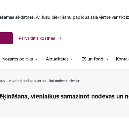
iešamās sīkdatnes. Ar Jūsu piekrišanu papildus šajā vietnē var tikt i
Pārvaldīt sīkdatnes
Nozares politika
Aktualitātes
ES un fondi
Kontak
laikus samazinot nodevas un nosakot nodevu griestus
rēķināšana, vienlaikus samazinot nodevas un 