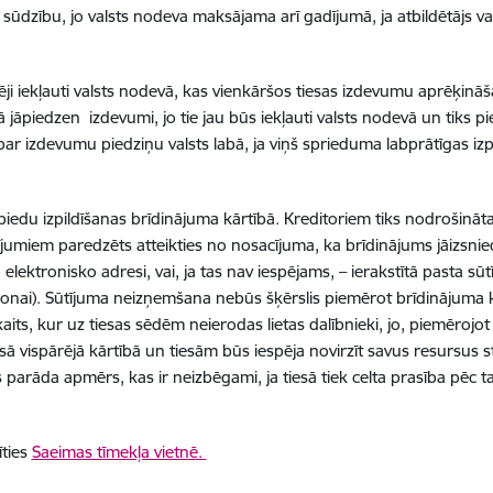
as sūdzību, jo valsts nodeva maksājama arī gadījumā, ja atbildētājs v
ļēji iekļauti valsts nodevā, kas vienkāršos tiesas izdevumu aprēķinā
ā jāpiedzen izdevumi, jo tie jau būs iekļauti valsts nodevā un tiks pi
 par izdevumu piedziņu valsts labā, ja viņš sprieduma labprātīgas iz
piedu izpildīšanas brīdinājuma kārtībā. K
reditoriem tiks nodrošināta
zījumiem paredzēts atteikties no nosacījuma, ka brīdinājums jāizsn
lektronisko adresi, vai, ja tas nav iespējams, – ierakstītā pasta sūtī
personai). Sūtījuma neizņemšana nebūs šķērslis piemērot brīdinājuma
aits, kur uz tiesas sēdēm neierodas lietas dalībnieki, jo, piemērojot
 vispārējā kārtībā un tiesām būs iespēja novirzīt savus resursus strīd
arāda apmērs, kas ir neizbēgami, ja tiesā tiek celta prasība pēc t
īties
Saeimas tīmekļa vietnē.