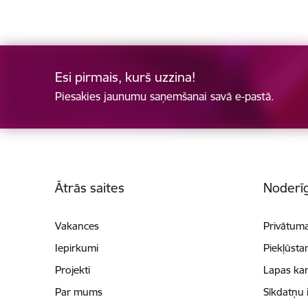
Esi pirmais, kurš uzzina!
Piesakies jaunumu saņemšanai savā e-pastā.
Kājene
Ātrās saites
Noderīg
Vakances
Privātuma
Iepirkumi
Piekļūsta
Projekti
Lapas kar
Par mums
Sīkdatņu 