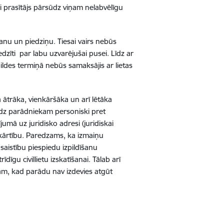
ai prasītājs pārsūdz viņam nelabvēlīgu
šanu un piedziņu. Tiesai vairs nebūs
edzīti par labu uzvarējušai pusei. Līdz ar
pildes termiņā nebūs samaksājis ar lietas
 ātrāka, vienkāršāka un arī lētāka
iedz parādniekam personiski pret
jumā uz juridisko adresi (juridiskai
 kārtību. Paredzams, ka izmaiņu
 saistību piespiedu izpildīšanu
īgu civillietu izskatīšanai. T
ālab arī
am, kad parādu nav izdevies atgūt