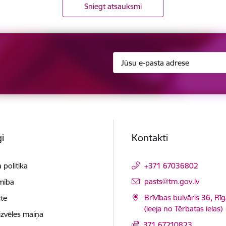
Sniegt atsauksmi
i
Kontakti
 politika
+371 67036802
E-pasts:
pasts@tm.gov.lv
mība
Brīvības bulvāris 36, Rī
te
(ieeja no Tērbatas ielas)
izvēles maiņa
371 67210823