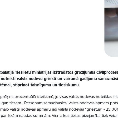
balstīja Tieslietu ministrijas izstrādātos grozījumus Civilproce
r noteikti valsts nodevu griesti un vairumā gadījumu samazinās
stēmai, stiprinot taisnīgumu un tiesiskumu.
rēķins procentuālā izteiksmē, jo visas valsts nodevas noteiktas fi
, gan tiesām.
Personām samazināsies valsts nodevas apmērs pras
imālo valsts nodevas apmēru jeb valsts nodevas "griestus" - 25 0
a par lielām naudas summām. Vienlaikus tiesas pieejamība tiek veicin