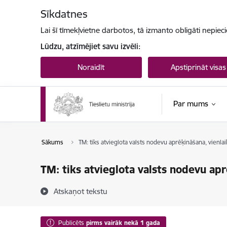
Pāriet uz lapas saturu
Sīkdatnes
Lai šī tīmekļvietne darbotos, tā izmanto obligāti nepiec
Lūdzu, atzīmējiet savu izvēli:
Noraidīt
Apstiprināt visas
Par mums
Sākums
TM: tiks atvieglota valsts nodevu aprēķināšana, vien
TM: tiks atvieglota valsts nodevu ap
Atskaņot tekstu
Publicēts
pirms vairāk nekā 1 gada