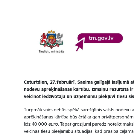
Ceturtdien, 27.februārī, Saeima galīgajā lasījumā at
nodevu aprēķināšanas kārtību.
Izmaiņu rezultātā i
veicinot iedzīvotāju un uzņēmumu piekļuvi tiesu si
Turpmāk vairs nebūs spēkā sarežģītais valsts nodevu ap
aprēķināšanas kārtība būs ērtāka gan privātpersonām
līdz 40 000
euro.
Tāpat grozījumi paredz noteikt maks
veicinās tiesu pieejamību situācijās, kad prasība ceļam