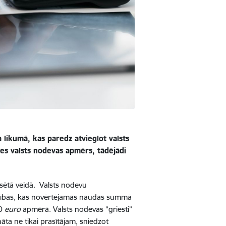
sa likumā, kas paredz
atvieglot valsts
ies valsts nodevas apmērs, tādējādi
ksētā veidā. Valsts nodevu
ībās, kas novērtējamas naudas summā
00
euro
apmērā. Valsts nodevas “griesti”
āta ne tikai prasītājam, sniedzot