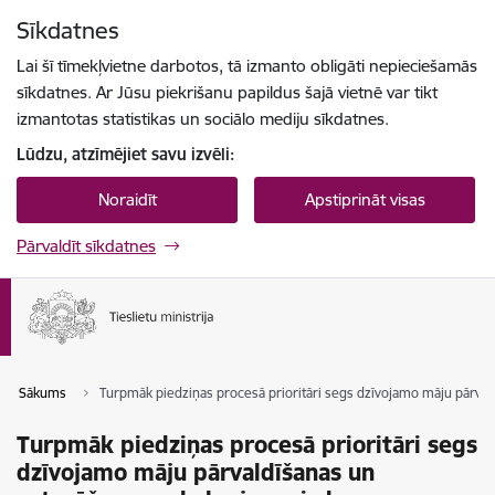
Pāriet uz lapas saturu
Sīkdatnes
Spied
lai meklētu
Enter
Lai šī tīmekļvietne darbotos, tā izmanto obligāti nepieciešamās
sīkdatnes. Ar Jūsu piekrišanu papildus šajā vietnē var tikt
izmantotas statistikas un sociālo mediju sīkdatnes.
Lūdzu, atzīmējiet savu izvēli:
Noraidīt
Apstiprināt visas
Pārvaldīt sīkdatnes
Sākums
Turpmāk piedziņas procesā prioritāri segs dzīvojamo māju pārv
Turpmāk piedziņas procesā prioritāri segs
dzīvojamo māju pārvaldīšanas un