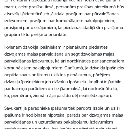
martu, ceļot prasību tiesā, personām prasības pieteikumā būs
atsevišķi jāidentificē jeb jāizdala prasījumi par pārvaldīšanas
izdevumiem, prasījumi par komunālajiem pakalpojumiem,
prasījumi par uzkrājumiem, lai piedziņas stadijā šīm prasījumu
grupām tiktu piešķirta prioritāte.
Ikvienam dzīvokļa īpašniekam ir pienākums piedalīties
dzīvojamās mājas pārvaldīšanā un segt dzīvojamās mājas
pārvaldīšanas izdevumus, kā arī norēķināties par saņemtajiem
komunālajiem pakalpojumiem. Gadījumā, ja dzīvokļa īpašnieks
nepilda savus ar likumu uzliktos pienākumus, pārējiem
dzīvokļu īpašniekiem jeb dzīvokļu īpašnieku kopībai ir jāatbild
par kaimiņa parādiem un tie jāapmaksā, lai nodrošinātu to,
ka, piemēram, ziemā mājai parādu dēļ neatslēdz apkuri.
Savukārt, ja parādnieka īpašums tiek pārdots izsolē un uz šī
īpašuma ir nodibināta hipotēka, parāds par dzīvojamās mājas
pārvaldīšanas un uzturēšanas pakalpojumu izdevumiem
netiek segts no naudas, kas iegūta no pārdotā nekustamā