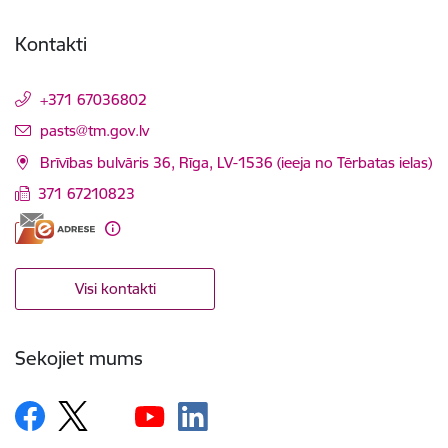
Kontakti
+371 67036802
E-pasts:
pasts@tm.gov.lv
Brīvības bulvāris 36, Rīga, LV-1536 (ieeja no Tērbatas ielas)
371 67210823
Visi kontakti
Sekojiet mums