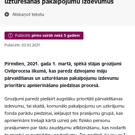
uzturēšanas pakalpojumu izdevumus
Atskaņot tekstu
Publicēts
pirms vairāk nekā 5 gadiem
Publicēts: 02.03.2021.
Pirmdien, 2021. gada 1. martā, spēkā stājas grozījumi
Civilprocesa likumā, kas paredz dzīvojamo māju
pārvaldīšanas un uzturēšanas pakalpojumu izdevumu
prioritāru apmierināšanu piedziņas procesā.
Grozījumi paredz piešķirt augstāku prioritāti pārvaldīšanas
izdevumu, tai skaitā, komunālo pakalpojumu un uzkrājumu
fonda parādu piedziņai, iekļaujot tos prasījumu grupā, kas
apmierināmi trešajā kārtā uzreiz pēc fizisko personu
prasījumiem par tādu zaudējumu atlīdzināšanu, kas nodarīti
to mantai ar noziedzīgu nodarījumu. Tas nozīmē, ka jau ar 1.