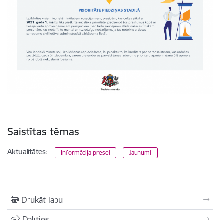
Saistītas tēmas
Aktualitātes:
Informācija presei
Jaunumi
Drukāt lapu
Dalīties