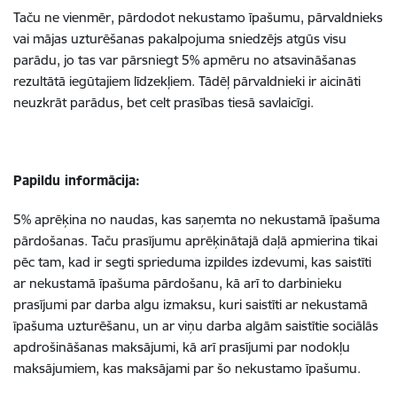
Taču ne vienmēr, pārdodot nekustamo īpašumu, pārvaldnieks
vai mājas uzturēšanas pakalpojuma sniedzējs atgūs visu
parādu, jo tas var pārsniegt 5% apmēru no atsavināšanas
rezultātā iegūtajiem līdzekļiem. Tādēļ pārvaldnieki ir aicināti
neuzkrāt parādus, bet celt prasības tiesā savlaicīgi.
Papildu informācija:
5% aprēķina no naudas, kas saņemta no nekustamā īpašuma
pārdošanas. Taču prasījumu aprēķinātajā daļā apmierina tikai
pēc tam, kad ir segti sprieduma izpildes izdevumi, kas saistīti
ar nekustamā īpašuma pārdošanu, kā arī to darbinieku
prasījumi par darba algu izmaksu, kuri saistīti ar nekustamā
īpašuma uzturēšanu, un ar viņu darba algām saistītie sociālās
apdrošināšanas maksājumi, kā arī prasījumi par nodokļu
maksājumiem, kas maksājami par šo nekustamo īpašumu.