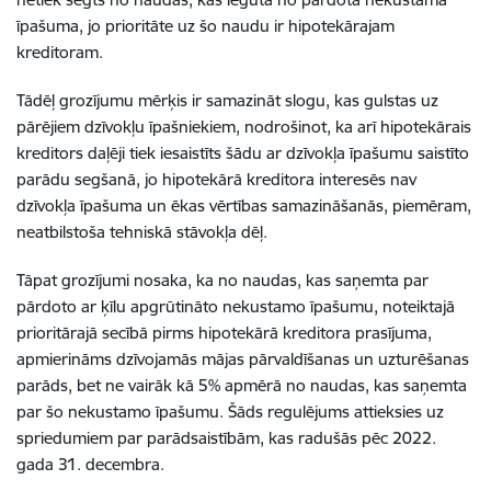
īpašuma, jo prioritāte uz šo naudu ir hipotekārajam
kreditoram.
Tādēļ grozījumu mērķis ir samazināt slogu, kas gulstas uz
pārējiem dzīvokļu īpašniekiem, nodrošinot, ka arī hipotekārais
kreditors daļēji tiek iesaistīts šādu ar dzīvokļa īpašumu saistīto
parādu segšanā, jo hipotekārā kreditora interesēs nav
dzīvokļa īpašuma un ēkas vērtības samazināšanās, piemēram,
neatbilstoša tehniskā stāvokļa dēļ.
Tāpat grozījumi nosaka, ka no naudas, kas saņemta par
pārdoto ar ķīlu apgrūtināto nekustamo īpašumu, noteiktajā
prioritārajā secībā pirms hipotekārā kreditora prasījuma,
apmierināms dzīvojamās mājas pārvaldīšanas un uzturēšanas
parāds, bet ne vairāk kā 5% apmērā no naudas, kas saņemta
par šo nekustamo īpašumu. Šāds regulējums attieksies uz
spriedumiem par parādsaistībām, kas radušās pēc 2022.
gada 31. decembra.