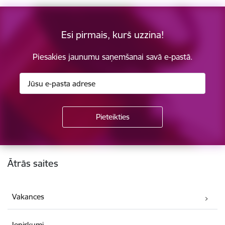
Esi pirmais, kurš uzzina!
Piesakies jaunumu saņemšanai savā e-pastā.
Kājene
Ātrās saites
Vakances
Iepirkumi