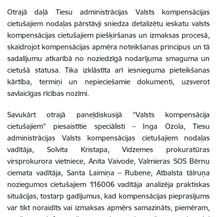
Otrajā daļā Tiesu administrācijas Valsts kompensācijas
cietušajiem nodaļas pārstāvji sniedza detalizētu ieskatu valsts
kompensācijas cietušajiem piešķiršanas un izmaksas procesā,
skaidrojot kompensācijas apmēra noteikšanas principus un tā
sadalījumu atkarībā no noziedzīgā nodarījuma smaguma un
cietušā statusa. Tika izklāstīta arī iesnieguma pieteikšanas
kārtība, termiņi un nepieciešamie dokumenti, uzsverot
savlaicīgas rīcības nozīmi.
Savukārt otrajā paneļdiskusijā “Valsts kompensācija
cietušajiem” piesaistītie speciālisti – Inga Ozola, Tiesu
administrācijas Valsts kompensācijas cietušajiem nodaļas
vadītāja, Solvita Kristapa, Vidzemes prokuratūras
virsprokurora vietniece, Anita Vaivode, Valmieras SOS Bērnu
ciemata vadītāja, Santa Laimiņa – Rubene, Atbalsta tālruņa
noziegumos cietušajiem 116006 vadītāja analizēja praktiskas
situācijas, tostarp gadījumus, kad kompensācijas pieprasījums
var tikt noraidīts vai izmaksas apmērs samazināts, piemēram,