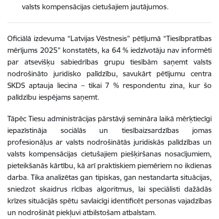
valsts kompensācijas cietušajiem jautājumos.
Oficiālā izdevuma “Latvijas Vēstnesis” pētījumā “Tiesībpratības
mērījums 2025” konstatēts, ka 64 % iedzīvotāju nav informēti
par atsevišķu sabiedrības grupu tiesībām saņemt valsts
nodrošināto juridisko palīdzību, savukārt pētījumu centra
SKDS aptauja liecina – tikai 7 % respondentu zina, kur šo
palīdzību iespējams saņemt.
Tāpēc Tiesu administrācijas pārstāvji semināra laikā mērķtiecīgi
iepazīstināja sociālās un tiesībaizsardzības jomas
profesionāļus ar valsts nodrošinātās juridiskās palīdzības un
valsts kompensācijas cietušajiem piešķiršanas nosacījumiem,
pieteikšanās kārtību, kā arī praktiskiem piemēriem no ikdienas
darba. Tika analizētas gan tipiskas, gan nestandarta situācijas,
sniedzot skaidrus rīcības algoritmus, lai speciālisti dažādās
krīzes situācijās spētu savlaicīgi identificēt personas vajadzības
un nodrošināt piekļuvi atbilstošam atbalstam.