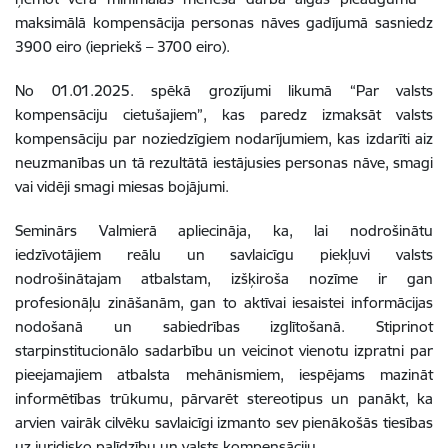
maksimālā kompensācija personas nāves gadījumā sasniedz
3900 eiro (iepriekš – 3700 eiro).
No 01.01.2025. spēkā grozījumi likumā “Par valsts
kompensāciju cietušajiem”, kas paredz izmaksāt valsts
kompensāciju par noziedzīgiem nodarījumiem, kas izdarīti aiz
neuzmanības un tā rezultātā iestājusies personas nāve, smagi
vai vidēji smagi miesas bojājumi.
Seminārs Valmierā apliecināja, ka, lai nodrošinātu
iedzīvotājiem reālu un savlaicīgu piekļuvi valsts
nodrošinātajam atbalstam, izšķiroša nozīme ir gan
profesionāļu zināšanām, gan to aktīvai iesaistei informācijas
nodošanā un sabiedrības izglītošanā. Stiprinot
starpinstitucionālo sadarbību un veicinot vienotu izpratni par
pieejamajiem atbalsta mehānismiem, iespējams mazināt
informētības trūkumu, pārvarēt stereotipus un panākt, ka
arvien vairāk cilvēku savlaicīgi izmanto sev pienākošās tiesības
uz juridisko palīdzību un valsts kompensāciju.