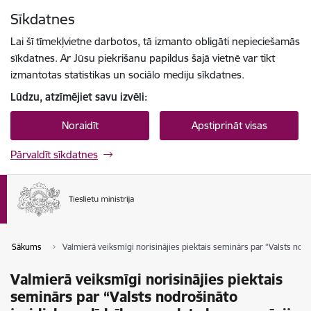
Pāriet uz lapas saturu
Sīkdatnes
Spied
lai meklētu
Enter
Lai šī tīmekļvietne darbotos, tā izmanto obligāti nepieciešamās
sīkdatnes. Ar Jūsu piekrišanu papildus šajā vietnē var tikt
izmantotas statistikas un sociālo mediju sīkdatnes.
Lūdzu, atzīmējiet savu izvēli:
Noraidīt
Apstiprināt visas
Pārvaldīt sīkdatnes
Sākums
Valmierā veiksmīgi norisinājies piektais seminārs par “Valsts nod
Valmierā veiksmīgi norisinājies piektais
seminārs par “Valsts nodrošināto