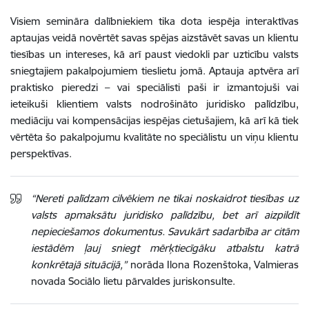
Visiem semināra dalībniekiem tika dota iespēja interaktīvas
aptaujas veidā novērtēt savas spējas aizstāvēt savas un klientu
tiesības un intereses, kā arī paust viedokli par uzticību valsts
sniegtajiem pakalpojumiem tieslietu jomā. Aptauja aptvēra arī
praktisko pieredzi – vai speciālisti paši ir izmantojuši vai
ieteikuši klientiem valsts nodrošināto juridisko palīdzību,
mediāciju vai kompensācijas iespējas cietušajiem, kā arī kā tiek
vērtēta šo pakalpojumu kvalitāte no speciālistu un viņu klientu
perspektīvas.
“Nereti palīdzam cilvēkiem ne tikai noskaidrot tiesības uz
valsts apmaksātu juridisko palīdzību, bet arī aizpildīt
nepieciešamos dokumentus. Savukārt sadarbība ar citām
iestādēm ļauj sniegt mērķtiecīgāku atbalstu katrā
konkrētajā situācijā,”
norāda Ilona Rozenštoka,
Valmieras
novada Sociālo lietu pārvaldes juriskonsulte.