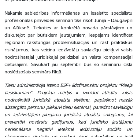
Nākamie sabiedrības informēšanas un iesaistīto speciālistu
profesionālās pilnveides semināri tiks rīkoti Jūnijā – Daugavpilī
un Alūksnē. Tiekoties ar konkrētā novada pārstāvjiem un
diskutējot par būtiskiem jautājumiem, iespējams identificēt
reģionam raksturīgās problēmsituācijas un rast praktiskus
risinājumus, kas veicina iedzīvotāju savlaicīgu piekļuvi valsts
nodrošinātajai juridiskajai palīdzībai un valsts kompensācijai
cietušajiem. Savukārt jau septembrī būs šo semināru cikla
noslēdzošais seminārs Rīgā.
Tiesu administrācija īsteno ESF+ līdzfinansētu projektu “Pieeja
tiesiskumam”. Projekta mērķis ir izveidot attīstītu valsts
nodrošinātā juridiskā atbalsta sistēmu, paplašinot mazāk
aizsargāto personu piekļuvi tiesu sistēmai, paredzot savlaicīgu
un iedzīvotājiem pieejamu juridiskā atbalsta sniegšanu, lai
preventīvi novērstu gadījumus, kad juridisko jautājumu
nerisināšana negatīvi ietekmē iedzīvotāju sociālo un
ekonomisko situāciju un pakļauj viņus nabadzības un (vai)