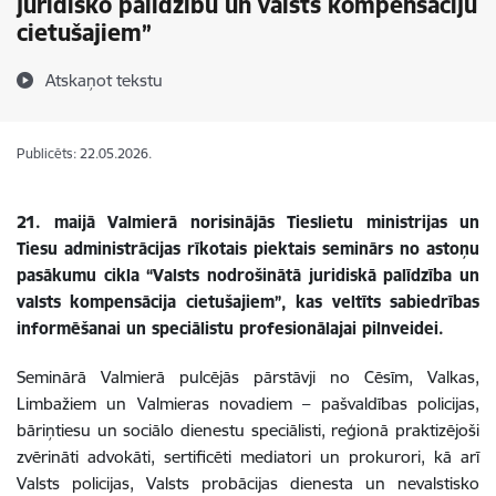
juridisko palīdzību un valsts kompensāciju
cietušajiem”
Atskaņot tekstu
Publicēts: 22.05.2026.
21. maijā Valmierā norisinājās Tieslietu ministrijas un
Tiesu administrācijas rīkotais piektais seminārs no astoņu
pasākumu cikla “Valsts nodrošinātā juridiskā palīdzība un
valsts kompensācija cietušajiem”, kas veltīts sabiedrības
informēšanai un speciālistu profesionālajai pilnveidei.
Seminārā Valmierā pulcējās pārstāvji no Cēsīm, Valkas,
Limbažiem un Valmieras novadiem – pašvaldības policijas,
bāriņtiesu un sociālo dienestu speciālisti, reģionā praktizējoši
zvērināti advokāti, sertificēti mediatori un prokurori, kā arī
Valsts policijas, Valsts probācijas dienesta un nevalstisko