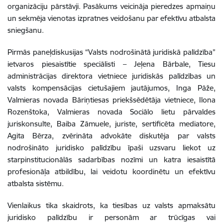
organizāciju pārstāvji. Pasākums veicināja pieredzes apmaiņu
un sekmēja vienotas izpratnes veidošanu par efektīvu atbalsta
sniegšanu.
Pirmās paneļdiskusijas “Valsts nodrošinātā juridiskā palīdzība”
ietvaros piesaistītie speciālisti – Jeļena Bārbale, Tiesu
administrācijas direktora vietniece juridiskās palīdzības un
valsts kompensācijas cietušajiem jautājumos, Inga Pāže,
Valmieras novada Bāriņtiesas priekšsēdētāja vietniece, Ilona
Rozenštoka, Valmieras novada Sociālo lietu pārvaldes
juriskonsulte, Baiba Zāmuele, juriste, sertificēta mediatore,
Agita Bērza, zvērināta advokāte diskutēja par valsts
nodrošināto juridisko palīdzību īpaši uzsvaru liekot uz
starpinstitucionālās sadarbības nozīmi un katra iesaistītā
profesionāļa atbildību, lai veidotu koordinētu un efektīvu
atbalsta sistēmu.
Vienlaikus tika skaidrots, ka tiesības uz valsts apmaksātu
juridisko palīdzību ir personām ar trūcīgas vai