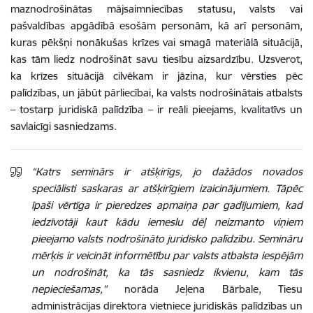
maznodrošinātas mājsaimniecības statusu, valsts vai
pašvaldības apgādībā esošām personām, kā arī personām,
kuras pēkšņi nonākušas krīzes vai smagā materiālā situācijā,
kas tām liedz nodrošināt savu tiesību aizsardzību. Uzsverot,
ka krīzes situācijā cilvēkam ir jāzina, kur vērsties pēc
palīdzības, un jābūt pārliecībai, ka valsts nodrošinātais atbalsts
– tostarp juridiskā palīdzība – ir reāli pieejams, kvalitatīvs un
savlaicīgi sasniedzams.
“Katrs seminārs ir atšķirīgs, jo dažādos novados
speciālisti saskaras ar atšķirīgiem izaicinājumiem. Tāpēc
īpaši vērtīga ir pieredzes apmaiņa par gadījumiem, kad
iedzīvotāji kaut kādu iemeslu dēļ neizmanto viņiem
pieejamo valsts nodrošināto juridisko palīdzību. Semināru
mērķis ir veicināt informētību par valsts atbalsta iespējām
un nodrošināt, ka tās sasniedz ikvienu, kam tās
nepieciešamas,”
norāda Jeļena Bārbale, Tiesu
administrācijas direktora vietniece juridiskās palīdzības un