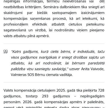
nepilnīgas informācijas, termiņu neievērošanas vai
dēļ
neatbilstības kritērijiem. Semināra dalībniekiem tika sniegti arī
skaidrojumi par biežāk sastopamajiem izaicinājumiem
kompensācijas saņemšanas procesā, kā arī ieteikumi, kā
profesionāļiem efektīvāk atbalstīt cietušos pieteikumu
sagatavošanā un virzībā, lai nodrošinātu viņiem pieejamo
valsts atbalstu pilnā apmērā.
“Katrs gadījums, kurā cietis bērns, ir individuāls, taču
visos gadījumos svarīgākais ir sniegt drošības sajūtu un
atbalstu, kā arī nodrošināt, lai bērnam paredzētā
palīdzība viņu sasniegtu savlaicīgi,”
uzsver Anita Vaivode,
Valmieras SOS Bērnu ciemata vadītāja.
Valsts kompensācija cietušajiem 2025. gadā tika piešķirta 728
gadījumos, tostarp 293 gadījumos – nepilngadīgām
personām. 2026. gadā kompensācijas apmērs ir palielināts,
ņemot vērā minimālās mēneša darba algas pieaugumu –