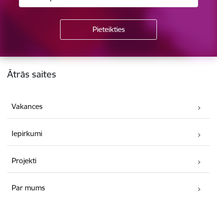
Kājene
Ātrās saites
Vakances
Iepirkumi
Projekti
Par mums