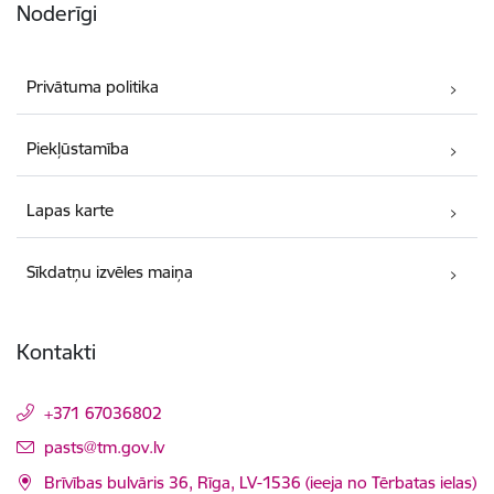
Noderīgi
Privātuma politika
Piekļūstamība
Lapas karte
Sīkdatņu izvēles maiņa
Kontakti
+371 67036802
E-pasts:
pasts@tm.gov.lv
Brīvības bulvāris 36, Rīga, LV-1536 (ieeja no Tērbatas ielas)