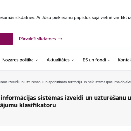
iešamās sīkdatnes. Ar Jūsu piekrišanu papildus šajā vietnē var tikt i
Pārvaldīt sīkdatnes
Nozares politika
Aktualitātes
ES un fondi
Kontak
tēmas izveidi un uzturēšanu un apgrūtināto teritoriju un nekustamā īpašuma objekt
informācijas sistēmas izveidi un uzturēšanu u
ājumu klasifikatoru