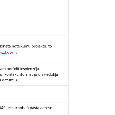
kabineta noteikumu projektu, to
vzd.gov.lv
zam norādīt iesniedzēja
, kontaktinformāciju un viedokļa
as datumu)
8849, elektroniskā pasta adrese –