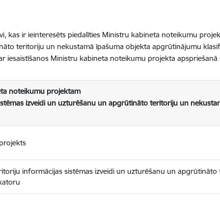
i, kas ir ieinteresēts piedalīties Ministru kabineta noteikumu proj
ek
nāto teritoriju un nekustamā īpašuma objekta apgrūtinājumu klasif
a par iesaistīšanos Ministru kabineta noteikumu projekta apspriešan
neta noteikumu projektam
 sistēmas izveidi un uzturēšanu un apgrūtināto teritoriju un neku
projekts
itoriju informācijas sistēmas izveidi un uzturēšanu un apgrūtināto
katoru