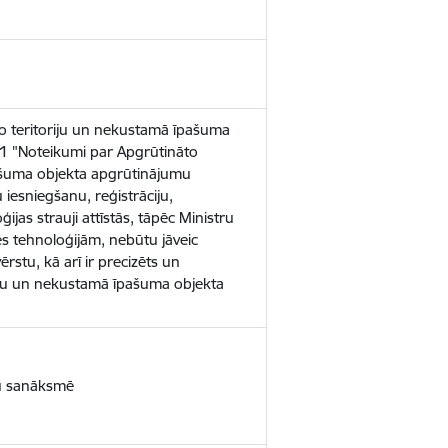
to teritoriju un nekustamā īpašuma
61 "Noteikumi par Apgrūtināto
pašuma objekta apgrūtinājumu
 iesniegšanu, reģistrāciju,
jas strauji attīstās, tāpēc Ministru
es tehnoloģijām, nebūtu jāveic
rstu, kā arī ir precizēts un
oriju un nekustamā īpašuma objekta
ru sanāksmē