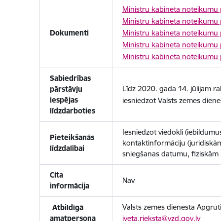
Ministru kabineta noteikumu 
Ministru kabineta noteikumu p
Dokumenti
Ministru kabineta noteikumu p
Ministru kabineta noteikumu p
Ministru kabineta noteikumu 
Sabiedrības
Līdz 2020. gada 14. jūlijam ra
pārstāvju
iespējas
iesniedzot Valsts zemes diene
līdzdarboties
Iesniedzot viedokli (iebildum
Pieteikšanās
kontaktinformāciju (juridisk
līdzdalībai
sniegšanas datumu, fiziskām 
Cita
Nav
informācija
Valsts zemes dienesta Apgrūtin
Atbildīgā
amatpersona
iveta.rieksta@vzd.gov.lv