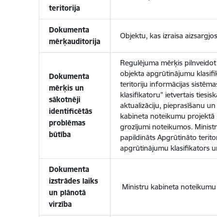
teritorija
Dokumenta
Objektu, kas izraisa aizsargjos
mērķauditorija
Regulējuma mērķis pilnveidot 
objekta apgrūtinājumu klasif
Dokumenta
teritoriju informācijas sistē
mērķis un
klasifikatoru" ietvertais tiesi
sākotnēji
aktualizāciju, pieprasīšanu un
identificētās
kabineta noteikumu projektā ir
problēmas
grozījumi noteikumos. Ministru
būtība
papildināts Apgrūtināto terito
apgrūtinājumu klasifikators 
Dokumenta
izstrādes laiks
Ministru kabineta noteikumu p
un plānotā
virzība