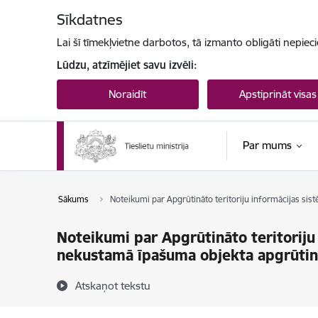
Pāriet uz lapas saturu
Sīkdatnes
Lai šī tīmekļvietne darbotos, tā izmanto obligāti nepiec
Lūdzu, atzīmējiet savu izvēli:
Noraidīt
Apstiprināt visas
Par mums
Sākums
Noteikumi par Apgrūtināto teritoriju informācijas sis
Noteikumi par Apgrūtināto teritoriju 
nekustamā īpašuma objekta apgrūtin
Atskaņot tekstu