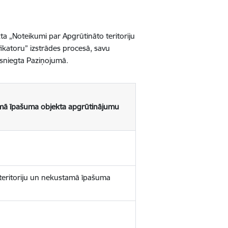
ta „Noteikumi par Apgrūtināto teritoriju
ikatoru” izs
trādes procesā, savu
ā sniegta Paziņojumā.
stamā īpašuma objekta apgrūtinājumu
 teritoriju un nekustamā īpašuma