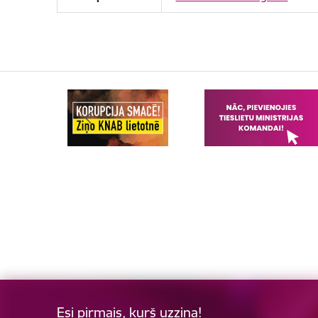
Esi pirmais, kurš uzzina!