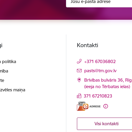
i
Kontakti
 politika
+371 67036802
E-pasts:
pasts@tm.gov.lv
mība
Brīvības bulvāris 36, Rī
te
(ieeja no Tērbatas ielas)
izvēles maiņa
371 67210823
Visi kontakti