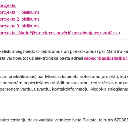
projekts
;
rojekta 1. pielikums
;
rojekta 2. pielikums
;
rojekta 3. pielikums
;
projekta sākotnējās ietekmes novērtējuma ziņojums (anotācija
)
kstiski sniegt viedokli (iebildumus un priekšlikumus) par Ministru 
stā vai nosūtot uz elektroniskā pasta adresi
sabiedribas.lidzdaliba@
us un priekšlikumus) par Ministru kabineta noteikumu projektu, lūd
ām personām nepieciešams norādīt nosaukumu, reģistrācijas numuru
personām vārdu, uzvārdu, kontaktinformāciju, viedokļa sniegšan
āto teritoriju daļas vadītāja vietniece Iveta Rieksta, tālrunis 6703