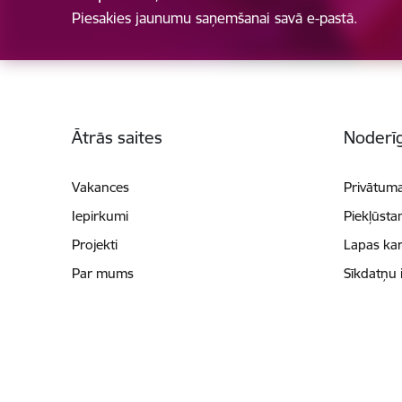
Piesakies jaunumu saņemšanai savā e-pastā.
Kājene
Ātrās saites
Noderīg
Vakances
Privātuma
Iepirkumi
Piekļūsta
Projekti
Lapas kar
Par mums
Sīkdatņu 