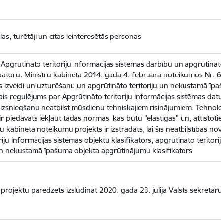
las, turētāji un citas ieinteresētās personas
Apgrūtināto teritoriju informācijas sistēmas darbību un apgrūtinā
ikatoru. Ministru kabineta 2014. gada 4. februāra noteikumos Nr. 
mas izveidi un uzturēšanu un apgrūtināto teritoriju un nekustamā ī
skais regulējums par Apgrūtināto teritoriju informācijas sistēmas datu
 izsniegšanu neatbilst mūsdienu tehniskajiem risinājumiem. Tehnoloģi
 piedāvāts iekļaut tādas normas, kas būtu "elastīgas" un, attīstoti
 kabineta noteikumu projekts ir izstrādāts, lai šīs neatbilstības novē
riju informācijas sistēmas objektu klasifikators, apgrūtināto terit
un nekustamā īpašuma objekta apgrūtinājumu klasifikators
rojektu paredzēts izsludināt 2020. gada 23. jūlija Valsts sekretā