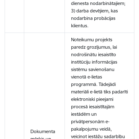
dienesta nodarbinātajiem;
3) darba devējiem, kas
nodarbina probācijas
klientus.
Noteikumu projekts
paredz grozījumus, lai
nodrošinātu iesaistīto
institūciju informācijas
sistēmu savienošanu
vienotā e-lietas
programmā.
Tādejādi
materiāli e-lietā tiks padarīti
elektroniski pieejami
procesā iesaistītajām
iestādēm un
privātpersonām e-
pakalpojumu veidā,
Dokumenta
veicinot iestāžu sadarbību
mērķis un