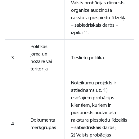
Valsts probācijas dienests
organizē
audzinoša
rakstura piespiedu līdzekļa
– sabiedriskais darbs
–
izpildi "".
Politikas
joma un
3.
Tieslietu politika.
nozare vai
teritorija
Noteikumu projekts ir
attiecināms uz: 1)
esošajiem probācijas
klientiem, kuriem ir
piespriests audzinoša
Dokumenta
rakstura piespiedu līdzeklis
4.
mērķgrupas
– sabiedriskais darbs;
2) Valsts probācijas