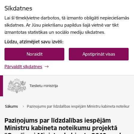
Pāriet uz lapas saturu
Sīkdatnes
Spied
lai meklētu
Enter
Lai šī tīmekļvietne darbotos, tā izmanto obligāti nepieciešamās
sīkdatnes. Ar Jūsu piekrišanu papildus šajā vietnē var tikt
izmantotas statistikas un sociālo mediju sīkdatnes.
Lūdzu, atzīmējiet savu izvēli:
Noraidīt
Apstiprināt visas
Pārvaldīt sīkdatnes
Sākums
Paziņojums par līdzdalības iespējām Ministru kabineta noteikumu 
Paziņojums par līdzdalības iespējām
Ministru kabineta noteikumu projektā