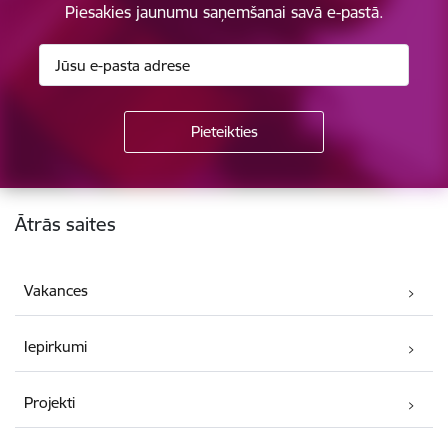
Piesakies jaunumu saņemšanai savā e-pastā.
Kājene
Ātrās saites
Vakances
Iepirkumi
Projekti