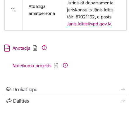
Juridiskā departamenta
Atbildīgā
11.
juriskonsults Jānis Ielītis,
amatpersona
tālr. 67021192, e-pasts:
Janis.Ielitis@vpd.gov.lv
.
Lejupielādēt:
Anotācija
Lejupielādēt:
Noteikumu projekts
Drukāt lapu
Dalīties