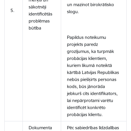
un mazinot birokrātisko
sākotnēji
5.
slogu.
identificētās
problēmas
būtība
Papildus noteikumu
projekts paredz
grozījumus, ka turpmāk
probācijas klientiem,
kuriem likumā noteiktā
kārtībā Latvijas Republikas
nebūs piešķirts personas
kods, būs jānorāda
jebkurš cits identifikators,
lai nepārprotami varētu
identificēt konkrēto
probācijas klientu.
Dokumenta
Pēc sabiedrības līdzdalības