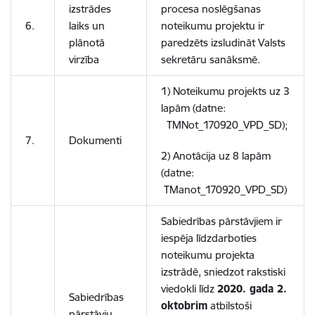
izstrādes
procesa noslēgšanas
6.
laiks un
noteikumu projektu ir
plānotā
paredzēts izsludināt Valsts
virzība
sekretāru sanāksmē.
1) Noteikumu projekts uz 3
lapām (datne:
TMNot_170920_VPD_SD);
7.
Dokumenti
2) Anotācija uz 8 lapām
(datne:
TManot_170920_VPD_SD)
Sabiedrības pārstāvjiem ir
iespēja līdzdarboties
noteikumu projekta
izstrādē, sniedzot rakstiski
viedokli līdz
2020. gada 2.
Sabiedrības
oktobrim
atbilstoši
pārstāvju