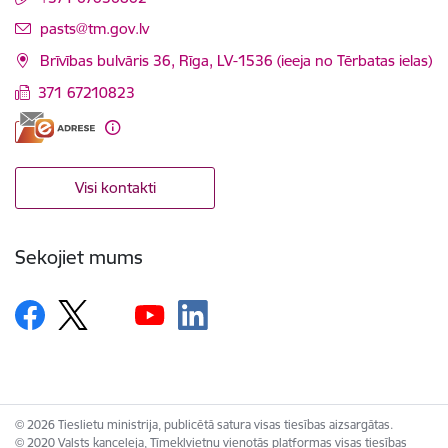
E-pasts:
pasts@tm.gov.lv
Brīvības bulvāris 36, Rīga, LV-1536 (ieeja no Tērbatas ielas)
371 67210823
Visi kontakti
Sekojiet mums
© 2026 Tieslietu ministrija, publicētā satura visas tiesības aizsargātas.
© 2020 Valsts kanceleja, Tīmekļvietņu vienotās platformas visas tiesības