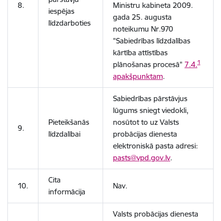
8.
Ministru kabineta 2009.
iespējas
gada 25. augusta
līdzdarboties
noteikumu Nr.970
"Sabiedrības līdzdalības
kārtība attīstības
1
plānošanas procesā"
7.4.
apakšpunktam
.
Sabiedrības pārstāvjus
lūgums sniegt viedokli,
Pieteikšanās
nosūtot to uz Valsts
9.
līdzdalībai
probācijas dienesta
elektroniskā pasta adresi:
pasts@vpd.gov.lv
.
Cita
10.
Nav.
informācija
Valsts probācijas dienesta