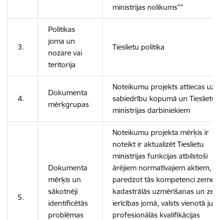
ministrijas nolikums""
Politikas
joma un
3.
Tieslietu politika
nozare vai
teritorija
Noteikumu projekts attiecas uz
Dokumenta
4.
sabiedrību kopumā un Tieslietu
mērķgrupas
ministrijas darbiniekiem
Noteikumu projekta mērķis ir
noteikt ir aktualizēt Tieslietu
ministrijas funkcijas atbilstoši
Dokumenta
ārējiem normatīvajiem aktiem,
mērķis un
paredzot tās kompetenci zemes
sākotnēji
kadastrālās uzmērīšanas un ze
5.
identificētās
ierīcības jomā, valsts vienotā juri
problēmas
profesionālās kvalifikācijas