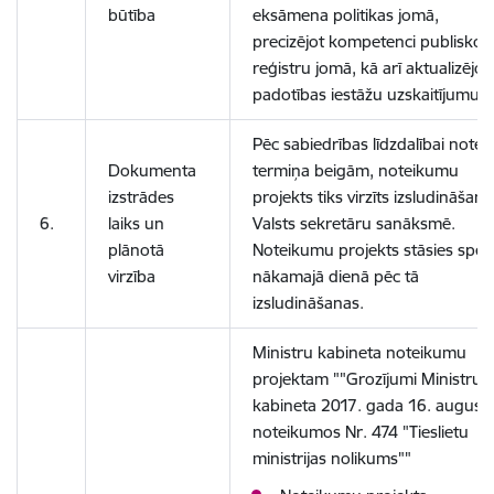
būtība
eksāmena politikas jomā,
precizējot kompetenci publisko
reģistru jomā, kā arī aktualizējot
padotības iestāžu uzskaitījumu.
Pēc sabiedrības līdzdalībai notei
Dokumenta
termiņa beigām, noteikumu
izstrādes
projekts tiks virzīts izsludināšana
6.
laiks un
Valsts sekretāru sanāksmē.
plānotā
Noteikumu projekts stāsies spēk
virzība
nākamajā dienā pēc tā
izsludināšanas.
Ministru kabineta noteikumu
projektam ""Grozījumi Ministru
kabineta 2017. gada 16. august
noteikumos Nr. 474 "Tieslietu
ministrijas nolikums""