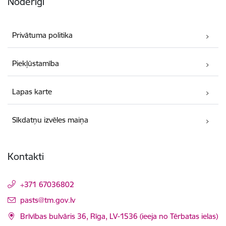
Noderīgi
Privātuma politika
Piekļūstamība
Lapas karte
Sīkdatņu izvēles maiņa
Kontakti
+371 67036802
E-pasts:
pasts@tm.gov.lv
Brīvības bulvāris 36, Rīga, LV-1536 (ieeja no Tērbatas ielas)