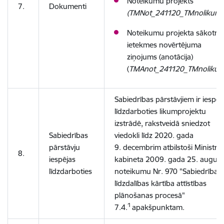
Noteikumu projekts
7.
Dokumenti
(TMNot_241120_TMnolikum
Noteikumu projekta sākotnē
ietekmes novērtējuma
ziņojums (anotācija)
(
TMAnot_241120_TMnoliku
Sabiedrības pārstāvjiem ir iespēj
līdzdarboties likumprojektu
izstrādē, rakstveidā sniedzot
Sabiedrības
viedokli līdz 2020. gada
pārstāvju
9. decembrim atbilstoši Ministru
8.
iespējas
kabineta 2009. gada 25. august
līdzdarboties
noteikumu Nr. 970 "Sabiedrības
līdzdalības kārtība attīstības
plānošanas procesā"
1
7.4.
apakšpunktam.