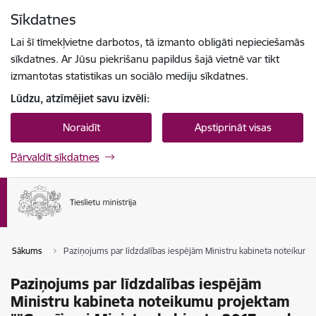
Pāriet uz lapas saturu
Sīkdatnes
Spied
lai meklētu
Enter
Lai šī tīmekļvietne darbotos, tā izmanto obligāti nepieciešamās
sīkdatnes. Ar Jūsu piekrišanu papildus šajā vietnē var tikt
izmantotas statistikas un sociālo mediju sīkdatnes.
Lūdzu, atzīmējiet savu izvēli:
Noraidīt
Apstiprināt visas
Pārvaldīt sīkdatnes
Sākums
Paziņojums par līdzdalības iespējām Ministru kabineta noteikumu 
Paziņojums par līdzdalības iespējām
Ministru kabineta noteikumu projektam