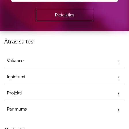
Kājene
Ātrās saites
Vakances
Iepirkumi
Projekti
Par mums