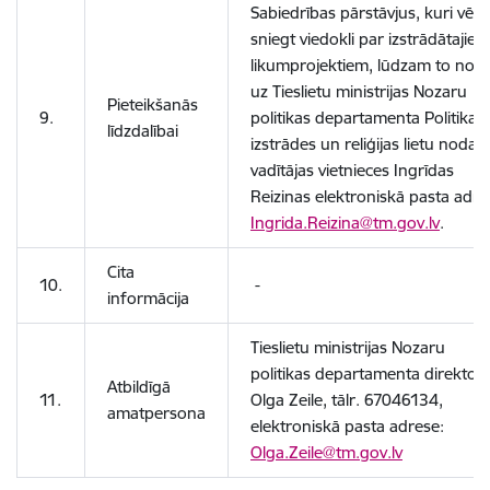
Sabiedrības pārstāvjus, kuri vēla
sniegt viedokli par izstrādātajiem
likumprojektiem, lūdzam to nosū
uz Tieslietu ministrijas Nozaru
Pieteikšanās
9.
politikas departamenta Politikas
līdzdalībai
izstrādes un reliģijas lietu nodaļa
vadītājas vietnieces Ingrīdas
Reizinas elektroniskā pasta adres
Ingrida.Reizina@tm.gov.lv
.
Cita
10.
-
informācija
Tieslietu ministrijas Nozaru
politikas departamenta direktor
Atbildīgā
11.
Olga Zeile, tālr. 67046134,
amatpersona
elektroniskā pasta adrese:
Olga.Zeile@tm.gov.lv