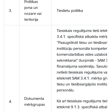
Politikas
joma un
3.
Tieslietu politika
nozare vai
teritorija
Tiesiskais regulējums tieši ietek
3.4.1. specifiskā atbalsta mērķa
"Paaugstināt tiesu un tiesībsarg
institūciju personāla kompetenci
komercdarbības vides uzlaboša
sekmēšanai" (turpmāk - SAM 3.4
finansējuma saņēmēju. Savukārt
netieši tiesiskais regulējums var
ietekmēt SAM 3.4.1. mērķa grup
tiesu un tiesībsargājošo institūci
personālu.
Dokumenta
Kā arī tiesiskais regulējums tieši
4.
mērķgrupas
ietekmē
9.1.3. specifiskā atbalst