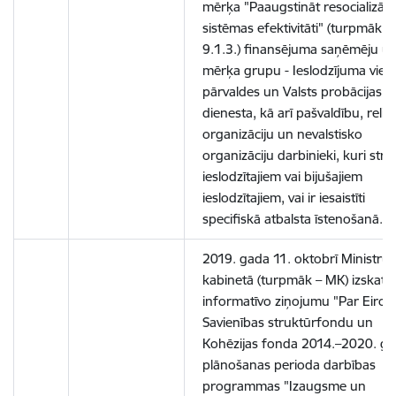
mērķa "Paaugstināt resocializāci
sistēmas efektivitāti" (turpmāk 
9.1.3.)
finansējuma saņēmēju u
mērķa grupu -
Ieslodzījuma viet
pārvaldes un Valsts probācijas
dienesta, kā arī pašvaldību, reliģ
organizāciju un nevalstisko
organizāciju darbinieki, kuri strā
ieslodzītajiem vai bijušajiem
ieslodzītajiem, vai ir iesaistīti
specifiskā atbalsta īstenošanā.
2019. gada 11. oktobrī Ministru
kabinetā (turpmāk – MK) izskatīj
informatīvo ziņojumu "Par Eirop
Savienības struktūrfondu un
Kohēzijas fonda 2014.–2020. g
plānošanas perioda darbības
programmas "Izaugsme un