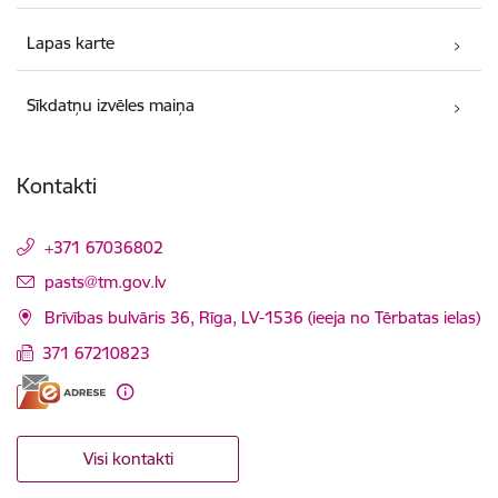
Lapas karte
Sīkdatņu izvēles maiņa
Kontakti
+371 67036802
E-pasts:
pasts@tm.gov.lv
Brīvības bulvāris 36, Rīga, LV-1536 (ieeja no Tērbatas ielas)
371 67210823
Visi kontakti