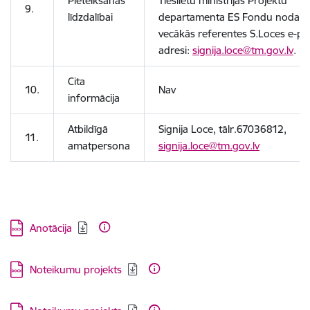
Pieteikšanās
Tieslietu ministrijas Projektu
9.
līdzdalībai
departamenta ES Fondu nodaļa
vecākās referentes S.Loces e-pa
adresi:
signija.loce@tm.gov.lv
.
Cita
10.
Nav
informācija
Atbildīgā
Signija Loce, tālr.67036812,
11.
amatpersona
signija.loce@tm.gov.lv
Lejupielādēt:
Anotācija
Lejupielādēt:
Noteikumu projekts
Lejupielādēt: