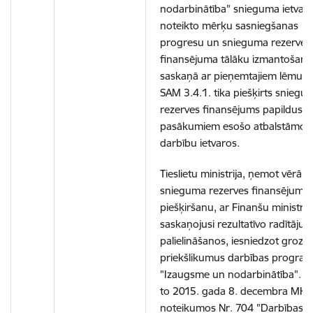
nodarbinātība" snieguma ietvar
noteikto mērķu sasniegšanas
progresu un snieguma rezerves
finansējuma tālāku izmantošanu
saskaņā ar pieņemtajiem lēmum
SAM 3.4.1. tika piešķirts sniegu
rezerves finansējums papildus
pasākumiem esošo atbalstāmo
darbību ietvaros.
Tieslietu ministrija, ņemot vērā
snieguma rezerves finansējuma
piešķiršanu, ar Finanšu ministriju
saskaņojusi rezultatīvo radītāju
palielināšanos, iesniedzot grozī
priekšlikumus darbības progra
"Izaugsme un nodarbinātība". Lī
to 2015. gada 8. decembra MK
noteikumos Nr. 704
"Darbības