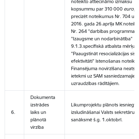
noteikto attiecināmo izmaksu
kopsummu par 310 000
euro
, k
precizēt noteikumus Nr. 704 un
2016. gada 26.aprīļa MK noteik
Nr. 264 "darbības programmas
"Izaugsme un nodarbinātība"
9.1.3.specifiskā atbalsta mērķa
"Paaugstināt resocializācijas sis
efektivitāti" īstenošanas noteiku
Finansējuma novirzīšana neatstā
ietekmi uz SAM sasniedzamajie
uzraudzības rādītājiem.
Dokumenta
izstrādes
Likumprojektu plānots iesniegt
6.
laiks un
izsludināšanai Valsts sekretāru
plānotā
sanāksmē š.g. 1.oktobrī.
virzība