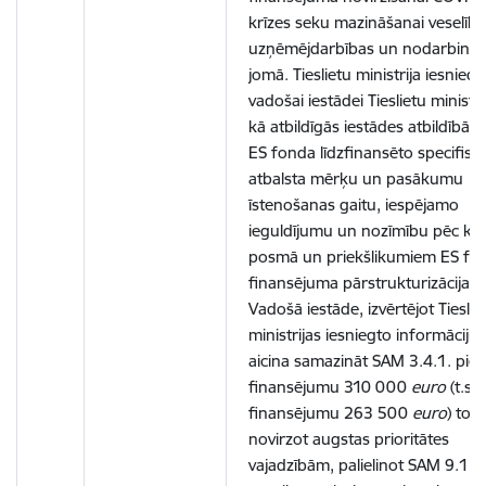
krīzes seku mazināšanai veselība
uzņēmējdarbības un nodarbināt
jomā. Tieslietu ministrija iesniedz
vadošai iestādei
Tieslietu ministri
kā atbildīgās iestādes atbildībā 
ES fonda līdzfinansēto specifisk
atbalsta mērķu un pasākumu
īstenošanas gaitu, iespējamo
ieguldījumu un nozīmību pēc krī
posmā un priekšlikumiem ES fo
finansējuma pārstrukturizācijai.
Vadošā iestāde, izvērtējot Tieslie
ministrijas iesniegto informāciju,
aicina samazināt SAM 3.4.1. pie
finansējumu 310 000
euro
(t.sk
finansējumu 263 500
euro
) to
novirzot augstas prioritātes
vajadzībām, palielinot SAM 9.1.3