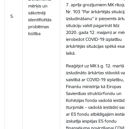
7. aprīļa grozījumiem MK rīkoju
mērķis un
Nr. 103 "Par ārkārtējās situācijas
sākotnēji
5.
izsludināšanu" ir pieņemts ārkār
identificētās
situāciju valstī pagarināt līdz
problēmas
2020. gada 12. maijam) ar mērķi
būtība
ierobežot COVID-19 izplatību
ārkārtējās situācijas spēkā esam
laikā.
Reaģējot uz MK š.g. 12. martā
izsludināto ārkārtas stāvokli valst
saistībā ar COVID-19 izplatību,
Finanšu ministrija kā Eiropas
Savienības struktūrfondu un
Kohēzijas fonda vadošā iestāde
(turpmāk – vadošā iestāde) sada
ar ES fondu atbildīgajām iestād
izskatīja iespējas ES fondu
finansējuma novirzīšanai COVID