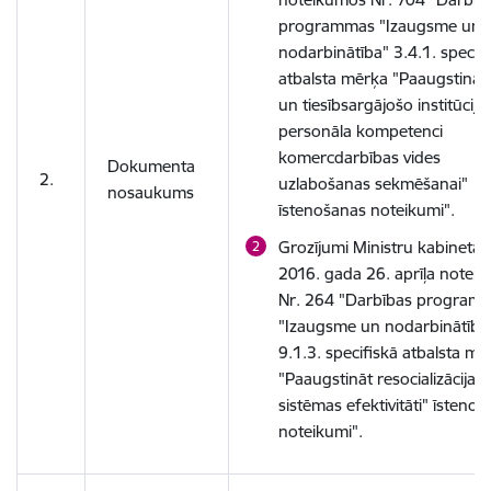
programmas "Izaugsme un
nodarbinātība" 3.4.1. specifi
atbalsta mērķa "Paaugstināt 
un tiesībsargājošo institūciju
personāla kompetenci
komercdarbības vides
Dokumenta
2.
uzlabošanas sekmēšanai"
nosaukums
īstenošanas noteikumi
"
.
Grozījumi Ministru kabineta
2016. gada 26. aprīļa notei
Nr. 264 "Darbības program
"Izaugsme un nodarbinātība
9.1.3. specifiskā atbalsta mē
"Paaugstināt resocializācijas
sistēmas efektivitāti" īsteno
noteikumi".