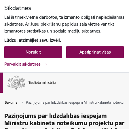
Pāriet uz lapas saturu
Sīkdatnes
Spied
lai meklētu
Enter
Lai šī tīmekļvietne darbotos, tā izmanto obligāti nepieciešamās
sīkdatnes. Ar Jūsu piekrišanu papildus šajā vietnē var tikt
izmantotas statistikas un sociālo mediju sīkdatnes.
Lūdzu, atzīmējiet savu izvēli:
Noraidīt
Apstiprināt visas
Pārvaldīt sīkdatnes
Sākums
Paziņojums par līdzdalības iespējām Ministru kabineta noteikumu p
Paziņojums par līdzdalības iespējām
Ministru kabineta noteikumu projektu par