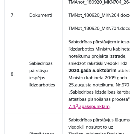
TMAnot_180920_MKN704_264.
7.
Dokumenti
TMNot_180920_MKN264.docx
;
TMNot_180920_MKN704.docx
Sabiedrības pārstāvjiem ir iespēj
līdzdarboties Ministru kabineta
noteikumu projekta izstrādē,
Sabiedrības
sniedzot rakstiski viedokli līdz
pārstāvju
2020.gada 5.oktobrim
atbilstoš
8.
iespējas
Ministru kabineta 2009.gada
līdzdarboties
25.augusta noteikumu Nr.970
„Sabiedrības līdzdalības kārtība
attīstības plānošanas procesā”
1
7.4.
.apakšpunktam
.
Sabiedrības pārstāvjus lūgums s
viedokli, nosūtot to uz