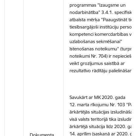
programmas "Izaugsme un
nodarbinātība" 3.4.1. specifiskā
atbalsta mērķa "Paaugstināt tie
tiesībsargājoši institūciju person
kompetenci komercdarbības vid
uzlabošanas sekmēšanai"
īstenošanas noteikumu" (turpmā
noteikumi Nr. 704)
ir nepiecieša
veikt grozījumus saistībā ar
rezultatīvo rādītāju palielināšano
Savukārt ar MK 2020. gada
12. marta rīkojumu Nr. 103 “Par
ārkārtējās situācijas izsludināša
visā valsts teritorijā tika izsludinā
ārkārtējā situācija līdz 2020. gad
14. aprīlim (saskaņā ar 2020. g
Dokumenta