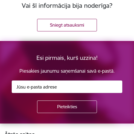
Vai šī informācija bija noderīga?
Sniegt atsauksmi
Esi pirmais, kurš uzzina!
Piesakies jaunumu saņemšanai savā e-pastā.
Kājene