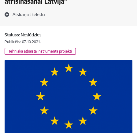
atrisināšanai Latvijā"
Atskaņot tekstu
Statuss:
Noslēdzies
Publicēts: 07.10.2021.
Tehniskā atbalsta instrumenta projekti