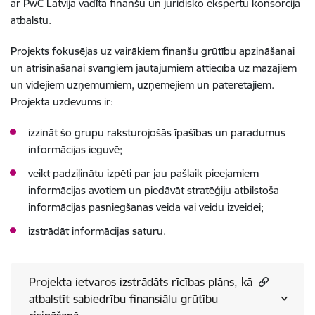
ar PwC Latvija vadīta finanšu un juridisko ekspertu konsorcija
atbalstu.
Projekts fokusējas uz vairākiem finanšu grūtību apzināšanai
un atrisināšanai svarīgiem jautājumiem attiecībā uz mazajiem
un vidējiem uzņēmumiem, uzņēmējiem un patērētājiem.
Projekta uzdevums ir:
izzināt šo grupu raksturojošās īpašības un paradumus
informācijas ieguvē;
veikt padziļinātu izpēti par jau pašlaik pieejamiem
informācijas avotiem un piedāvāt stratēģiju atbilstoša
informācijas pasniegšanas veida vai veidu izveidei;
izstrādāt informācijas saturu.
Projekta ietvaros izstrādāts rīcības plāns, kā
atbalstīt sabiedrību finansiālu grūtību