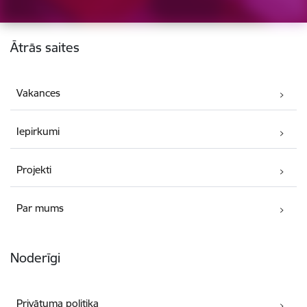
Kājene
Ātrās saites
Vakances
Iepirkumi
Projekti
Par mums
Noderīgi
Privātuma politika