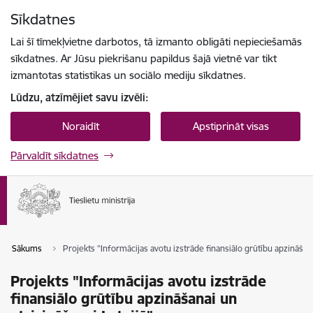
Pāriet uz lapas saturu
Sīkdatnes
Spied
lai meklētu
Enter
Lai šī tīmekļvietne darbotos, tā izmanto obligāti nepieciešamās
sīkdatnes. Ar Jūsu piekrišanu papildus šajā vietnē var tikt
izmantotas statistikas un sociālo mediju sīkdatnes.
Lūdzu, atzīmējiet savu izvēli:
Noraidīt
Apstiprināt visas
Pārvaldīt sīkdatnes
Sākums
Projekts "Informācijas avotu izstrāde finansiālo grūtību apzināšana
Projekts "Informācijas avotu izstrāde
finansiālo grūtību apzināšanai un