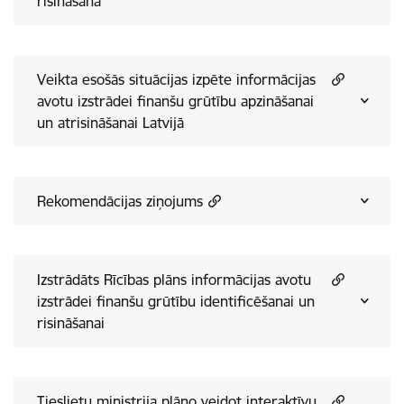
risināšanā
Veikta esošās situācijas izpēte informācijas
avotu izstrādei finanšu grūtību apzināšanai
un atrisināšanai Latvijā
Rekomendācijas ziņojums
Izstrādāts Rīcības plāns informācijas avotu
izstrādei finanšu grūtību identificēšanai un
risināšanai
Tieslietu ministrija plāno veidot interaktīvu