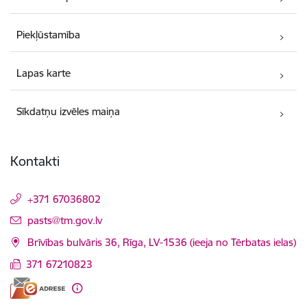
Piekļūstamība
Lapas karte
Sīkdatņu izvēles maiņa
Kontakti
+371 67036802
E-pasts:
pasts@tm.gov.lv
Brīvības bulvāris 36, Rīga, LV-1536 (ieeja no Tērbatas ielas)
371 67210823