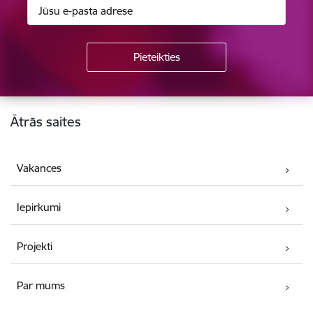
Kājene
Ātrās saites
Vakances
Iepirkumi
Projekti
Par mums