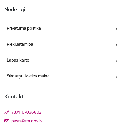
Noderīgi
Privātuma politika
Piekļūstamība
Lapas karte
Sīkdatņu izvēles maiņa
Kontakti
+371 67036802
E-pasts:
pasts@tm.gov.lv