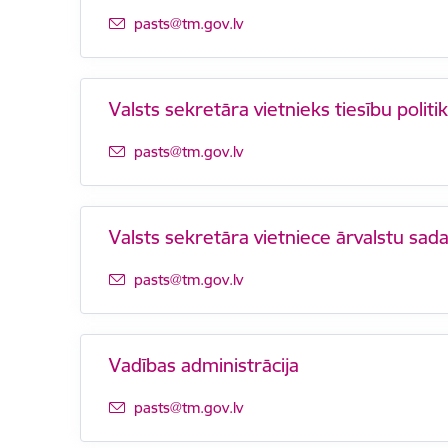
E-pasts:
pasts@tm.gov.lv
Valsts sekretāra vietnieks tiesību polit
E-pasts:
pasts@tm.gov.lv
Valsts sekretāra vietniece ārvalstu sad
E-pasts:
pasts@tm.gov.lv
Vadības administrācija
E-pasts:
pasts@tm.gov.lv