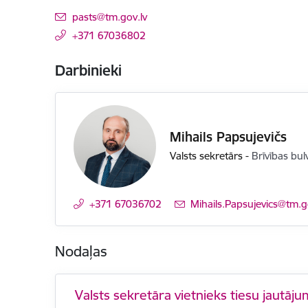
E-pasts:
pasts@tm.gov.lv
+371 67036802
Darbinieki
Mihails Papsujevičs
Valsts sekretārs
-
Brīvības bul
+371 67036702
E-pasts:
Mihails.Papsujevics@tm.g
Nodaļas
Valsts sekretāra vietnieks tiesu jautāj