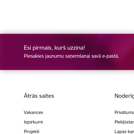
Esi pirmais, kurš uzzina!
Piesakies jaunumu saņemšanai savā e-pastā.
Kājene
Ātrās saites
Noderīg
Vakances
Privātuma
Iepirkumi
Piekļūsta
Projekti
Lapas kar