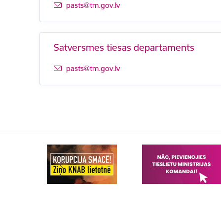
E-pasts:
pasts@tm.gov.lv
Satversmes tiesas departaments
E-pasts:
pasts@tm.gov.lv