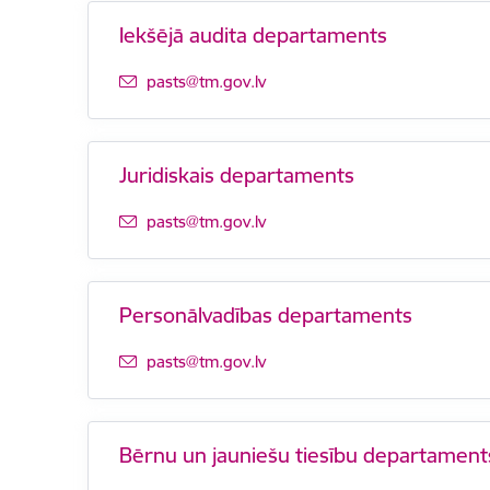
Iekšējā audita departaments
E-pasts:
pasts@tm.gov.lv
Juridiskais departaments
E-pasts:
pasts@tm.gov.lv
Personālvadības departaments
E-pasts:
pasts@tm.gov.lv
Bērnu un jauniešu tiesību departament