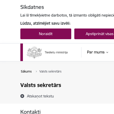
Pāriet uz lapas saturu
Sīkdatnes
Lai šī tīmekļvietne darbotos, tā izmanto obligāti nepiec
Lūdzu, atzīmējiet savu izvēli:
Noraidīt
Apstiprināt visas
Par mums
Sākums
Valsts sekretārs
Valsts sekretārs
Atskaņot tekstu
Kontakti