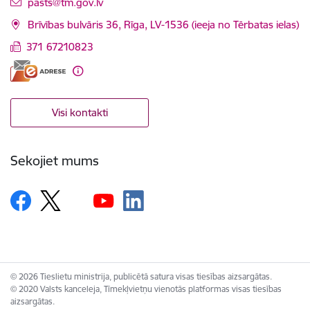
E-pasts:
pasts@tm.gov.lv
Brīvības bulvāris 36, Rīga, LV-1536 (ieeja no Tērbatas ielas)
371 67210823
Visi kontakti
Sekojiet mums
© 2026 Tieslietu ministrija, publicētā satura visas tiesības aizsargātas.
© 2020 Valsts kanceleja, Tīmekļvietņu vienotās platformas visas tiesības
aizsargātas.