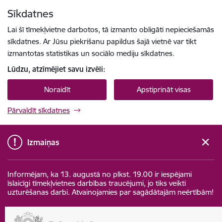
Pāriet uz lapas saturu
Sīkdatnes
Spied
lai meklētu
Enter
Lai šī tīmekļvietne darbotos, tā izmanto obligāti nepieciešamās
sīkdatnes. Ar Jūsu piekrišanu papildus šajā vietnē var tikt
izmantotas statistikas un sociālo mediju sīkdatnes.
Lūdzu, atzīmējiet savu izvēli:
Noraidīt
Apstiprināt visas
Pārvaldīt sīkdatnes
Izmaiņas
Informējam, ka 13. augustā no plkst. 19.00 ir iespējami
īslaicīgi tīmekļvietnes darbības traucējumi, jo tiks veikti
uzturēšanas darbi. Atvainojamies par sagādātajām neērtībām!