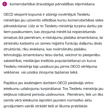
komercdarbībai draudzīgas pārvaldības stiprināšana.
OECD eksperti kopumā ir atzinīgi novērtējuši Tieslietu
ministrijas jau uzņemto attīstības kursu komercdarbības vides
pilnveidošanai. Līdz ar to Tieslietu ministrija turpina darbu pie
tiem pasākumiem, kas ziņojumā minēti kā nepieciešamās
izmaiņas (kā piemēram, e-risinājumu plašāka izmantošana, lai
atrisinātu kadastra un zemes reģistra funkciju dalījumu divās
struktūrās; rīku ieviešana, kas nodrošinātu plašāku
tehnoloģiju izmantošanu tiesu darbā, veicinot to pieejamību
sabiedrībai; mediācijas institūta popularizēšana) un kurus
Tieslietu ministrija bija uzsākusi jau pirms OECD vērtējuma
veikšanas vai uzsāka ziņojuma tapšanas laikā.
Papildus jau iesāktajiem darbiem OECD piedāvājis virkni
ieteikumu uzlabojumu turpināšanai. Tos Tieslietu ministrija jau
iekļāvusi nākamā perioda uzdevumos. Piemēram, tiek un tiks
ņemts vērā ieteikums iepretim jauniem normatīvo aktu
grozījumiem vairāk strādāt tieši ar likuma praktiskās