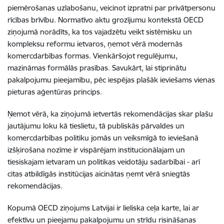
piemērošanas uzlabošanu, veicinot izpratni par privātpersonu
rīcības brīvību. Normatīvo aktu grozījumu kontekstā OECD
ziņojumā norādīts, ka tos vajadzētu veikt sistēmisku un
kompleksu reformu ietvaros, ņemot vērā modernās
komercdarbības formas. Vienkāršojot regulējumu,
mazināmas formālās prasības. Savukārt, lai stiprinātu
pakalpojumu pieejamību, pēc iespējas plašāk ieviešams vienas
pieturas aģentūras princips.
Ņemot vērā, ka ziņojumā ietvertās rekomendācijas skar plašu
jautājumu loku kā tieslietu, tā publiskās pārvaldes un
komercdarbības politiku jomās un veiksmīgā to ieviešanā
izšķirošana nozīme ir vispārējam institucionālajam un
tiesiskajam ietvaram un politikas veidotāju sadarbībai - arī
citas atbildīgās institūcijas aicinātas ņemt vērā sniegtās
rekomendācijas.
Kopumā OECD ziņojums Latvijai ir lieliska ceļa karte, lai ar
efektīvu un pieejamu pakalpojumu un strīdu risināšanas