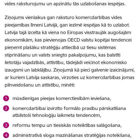
vides raksturojumu un apzinātu tās uzlabošanas iespējas.
Ziņojums vienlaikus gan raksturo komercdarbības vides
pieejamības līmeni Latvijā, gan iezīmē iespējas kā to uzlabot.
Latvija tajā izcelta kā viena no Eiropas visstraujāk augošajām
ekonomikām, kas pievienojas OECD valstu kopējai tendencei
pieņemt plašāku stratēģiju attiecībā uz tiesu sistēmas
stiprināšanu un valsts sniegto pakalpojumu, kas balstīti
lietotāju vajadzībās, attīstību, tādejādi veicinot ekonomisko
izaugsmi un labklājību. Ziņojumā kā pieci galvenie izaicinājumi,
ar kuriem Latvija saskaras, virzoties uz komercdarbības jomas
pilnveidošanu un attīstību, minēti:
mūsdienīgas pieejas komerctiesībām ieviešana,
komercdarbībai izvirzīto formālo prasību pārskatīšana
atbilstoši tehnoloģiju laikmeta tendencēm,
reformu tempu un tiesiskās noteiktības salāgošana,
administratīvā sloga mazināšanas stratēģijas noteikšana,