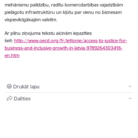
mehānismu palīdzību, radītu komercdarbības vajadzībām
pielāgotu infrastruktūru un kļūtu par vienu no biznesam
vispievilcīgākajām valstīm.
Ar pilnu ziņojuma tekstu aicinām iepazīties
šeit:
http://www.oecd.org/fr/lettonie/access-to-justice-for-
business-and-inclusive-growth-in-latvia-9789264303416-
en.htm
Drukāt lapu
Dalīties