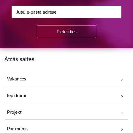
Kājene
Ātrās saites
Vakances
Iepirkumi
Projekti
Par mums